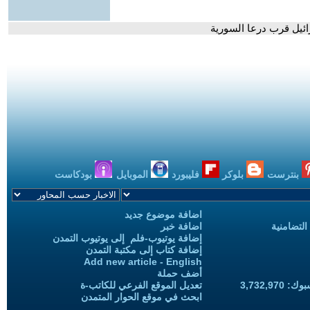
ائيل قرب درعا السورية
بنترست
بلوكر
فليبورد
الموبايل
بودكاست
اضافة موضوع جديد
التضامنية
اضافة خبر
إضافة يوتيوب-فلم إلى يوتيوب التمدن
إضافة كتاب إلى مكتبة التمدن
Add new article - English
أضف حملة
3,732,97
تعديل الموقع الفرعي للكاتب-ة
ابحث في موقع الحوار المتمدن