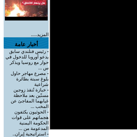
المزيد.....
أخبار عامة
-
رئيس فنلندي سابق
يدعو أوروبا للدخول في
حوار مع روسيا ويذكر
س ...
-
مصرع مهاجر حاول
بلوغ سبتة بطائرة
شراعية
-
خبازة تُنقذ زوجين
مسنّين بعد ملاحظة
غيابهما المفاجئ عن
المخب ...
-
الحوثيون يكثفون
هجماتهم على قوات
الحكومة اليمنية
المدعومة من ...
-
استراتيجية إيران..