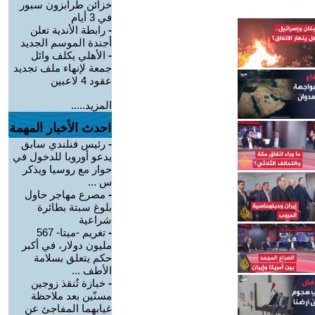
خزائن طرابزون سبور
في 3 أيام
-
رابطة الأندية تعلن
أجندة الموسم الجديد
-
الأهلي يكلف وائل
جمعة لإنهاء ملف تجديد
عقود 4 لاعبين
المزيد.....
احدث الأخبار المهمة
-
رئيس فنلندي سابق
يدعو أوروبا للدخول في
حوار مع روسيا ويذكر
س ...
-
مصرع مهاجر حاول
بلوغ سبتة بطائرة
شراعية
-
تغريم -ميتا- 567
مليون دولار، في أكبر
حكم يتعلق بسلامة
الأطف ...
-
خبازة تُنقذ زوجين
مسنّين بعد ملاحظة
غيابهما المفاجئ عن