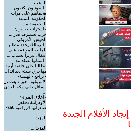
المخب ...
-
الحوثيون يكثفون
هجماتهم على قوات
الحكومة اليمنية
المدعومة من ...
-
استراتيجية إيران..
حرب تستنزف قدرات
الجيش الأمريكي
-
الزمالك يحدد مطالبه
المالية للموافقة على
انتقال بيزيرا لشباب ...
-
إسبانيا تصعّد مع
إيطاليا على خلفية أزمة
مهاجري سبتة بعد إنذا ...
-
تراجع -الهيمنة-
الأمريكية.. خبراء يعددون
رسائل حلف مكة الجدي
...
-
إغلاق الموانئ
الأوكرانية يخفض
صادراتها الزراعية 50%
جاد الأفلام الجيدة
المزيد.....
ا
المزيد.....