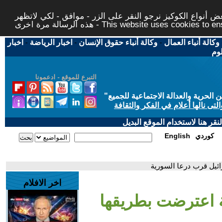
 أنواع الكوكيز نرجو النقر على الزر - موافق - لكي لاتظهر
This website uses cookies to ensure you ge
وكالة أنباء العمال
-
وكالة أنباء حقوق الإنسان
-
اخبار الرياضة
-
اخبار
لوم
التبرع للموقع - ادعمونا
حرية والعدالة الاجتماعية للجميع
"
تى نالها أعلام في الفكر والثقافة
قر هنا لاستخدام الموقع البديل
كوردي
English
ائيل قرب درعا السورية
اخر الافلام
ة اعترضت بطريقها