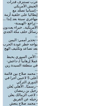
حرب تستنزف قدرات
الجيش الأمريكي
-
إسبانيا تصعّد مع
إيطاليا على خلفية أزمة
مهاجري سبتة بعد إنذا ...
-
تراجع -الهيمنة-
الأمريكية.. خبراء يعددون
رسائل حلف مكة الجدي
...
-
تحذير أممي: اليمن
يواجه خطر عودة الحرب
بعد تصاعد وتكثيف الهج
...
-
الأمن السوري يحبط
عملا إرهابياً لـ-داعش-
في منطقة السيدة زين
...
-
محمد صلاح بين قائمة
أعلى 5 لاعبين أجرا في
الدوري التركي
-
رسميًا.. الأهلي يُعلن
رحيل بن رمضان
-
لاعب الزمالك يعلن
رحيله عن الفريق
-
محمد صلاح ينعش