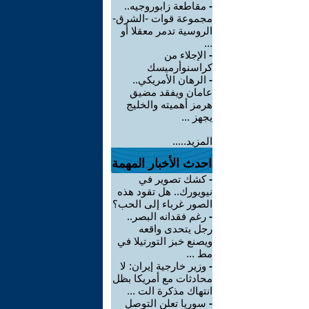
-
مقاطعة زابوروجيه..
مجموعة قوات -الشرق-
الروسية تدمر معقلا أو
...
-
الإجلاء من
كراسنوأرميسك
-
الرهان الأمريكي..
عامان ويفقد مضيق
هرمز أهميته والخليج
يجهز ...
المزيد.....
احدث الأخبار المهمة
-
كشك تصوير في
نيويورك.. هل تقود هذه
الصور غرباء إلى الحب؟
-
رغم فقدانه البصر..
رجل يتحدى واقعه
ويصنع خبز التورتيلا في
مط ...
-
وزير خارجية إيران: لا
محادثات مع أمريكا بظل
انتهاك مذكرة الت ...
-
سوريا تعلن التوصل