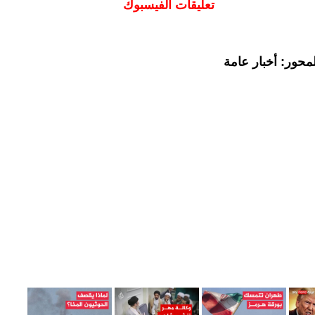
تعليقات الفيسبوك
محور: أخبار عامة