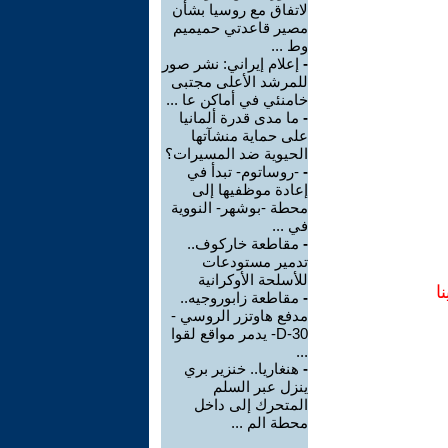
لاتفاق مع روسيا بشأن
مصير قاعدتي حميميم
وط ...
-
إعلام إيراني: نشر صور
للمرشد الأعلى مجتبى
خامنئي في أماكن عا ...
-
ما مدى قدرة ألمانيا
على حماية منشآتها
الحيوية ضد المسيرات؟
-
-روساتوم- تبدأ في
إعادة موظفيها إلى
محطة -بوشهر- النووية
في ...
-
مقاطعة خاركوف..
تدمير مستودعات
للأسلحة الأوكرانية
ا
-
مقاطعة زابوروجيه..
مدفع هاوتزر الروسي -
D-30- يدمر مواقع لقوا
...
-
هنغاريا.. خنزير بري
ينزل عبر السلم
المتحرك إلى داخل
محطة الم ...