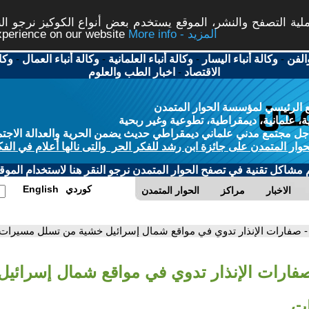
ة التصفح والنشر، الموقع يستخدم بعض أنواع الكوكيز نرجو النق
More info - المزيد
experience on our website
الفن
-
وكالة أنباء اليسار
-
وكالة أنباء العلمانية
-
وكالة أنباء العمال
-
وكا
الاقتصاد
-
اخبار الطب والعلوم
 الرئيسي لمؤسسة الحوار المتمدن
، علمانية، ديمقراطية، تطوعية وغير ربحية
ل مجتمع مدني علماني ديمقراطي حديث يضمن الحرية والعدالة الاجتم
حوار المتمدن على جائزة ابن رشد للفكر الحر والتى نالها أعلام في الفك
م مشاكل تقنية في تصفح الحوار المتمدن نرجو النقر هنا لاستخدام الموقع
كوردي
English
الاخبار
مراكز
الحوار المتمدن
- صفارات الإنذار تدوي في مواقع شمال إسرائيل خشية من تسلل مسيرات
صفارات الإنذار تدوي في مواقع شمال إسرائي
ت