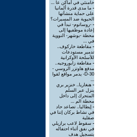
خامنئي في أماكن عا ...
-
ما مدى قدرة ألمانيا
على حماية منشآتها
الحيوية ضد المسيرات؟
-
-روساتوم- تبدأ في
إعادة موظفيها إلى
محطة -بوشهر- النووية
في ...
-
مقاطعة خاركوف..
تدمير مستودعات
للأسلحة الأوكرانية
-
مقاطعة زابوروجيه..
مدفع هاوتزر الروسي -
D-30- يدمر مواقع لقوا
...
-
هنغاريا.. خنزير بري
ينزل عبر السلم
المتحرك إلى داخل
محطة الم ...
-
إيطاليا.. تصاعد حاد
في نشاط بركان إتنا في
صقلية
-
سقوط لاعب برازيلي
في نفق أثناء احتفاله
بتسجيل هدف