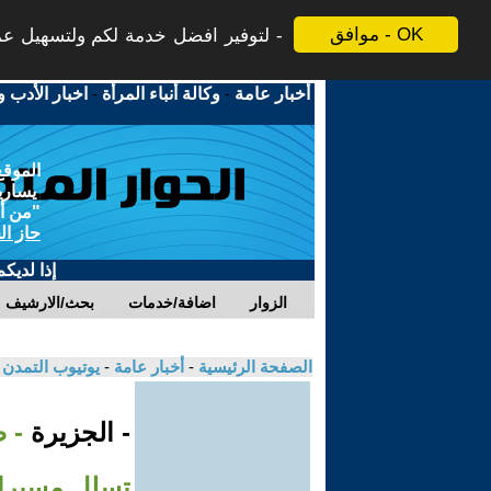
موافق - OK
لتوفير افضل خدمة لكم ولتسهيل عملي
أخبار عامة
-
وكالة أنباء المرأة
-
اخبار الأدب و
الموقع
يسارية
"من أج
حاز ال
إذا لديك
الزوار
اضافة/خدمات
بحث/الارشيف
الصفحة الرئيسية
-
أخبار عامة
-
يوتيوب التمدن
- الجزيرة
- 
تسلل مسيرا