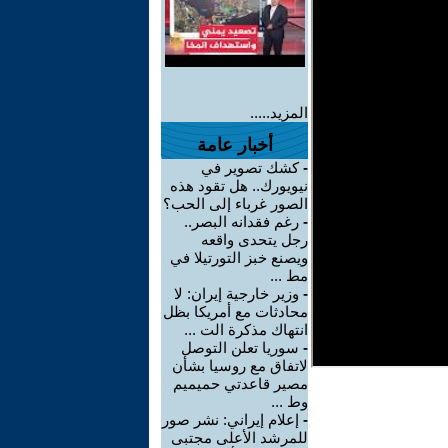
المزيد.....
أخبار عامة
-
كشك تصوير في
نيويورك.. هل تقود هذه
الصور غرباء إلى الحب؟
-
رغم فقدانه البصر..
رجل يتحدى واقعه
ويصنع خبز التورتيلا في
مط ...
-
وزير خارجية إيران: لا
محادثات مع أمريكا بظل
انتهاك مذكرة الت ...
-
سوريا تعلن التوصل
لاتفاق مع روسيا بشأن
مصير قاعدتي حميميم
وط ...
-
إعلام إيراني: نشر صور
للمرشد الأعلى مجتبى