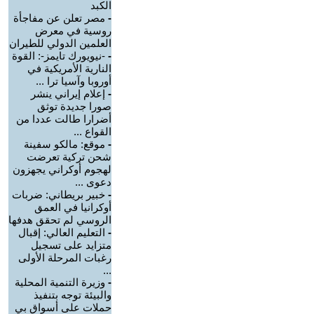
الكبد
-
مصر تعلن عن مفاجأة
روسية في معرض
العلمين الدولي للطيران
-
-نيويورك تايمز-: القوة
النارية الأمريكية في
أوروبا وآسيا ترا ...
-
إعلام إيراني ينشر
صورا جديدة توثق
أضرارا طالت عددا من
القواع ...
-
موقع: مالكو سفينة
شحن تركية تعرضت
لهجوم أوكراني يجهزون
دعوى ...
-
خبير بريطاني: ضربات
أوكرانيا في العمق
الروسي لم تحقق هدفها
-
التعليم العالي: إقبال
متزايد على تسجيل
رغبات المرحلة الأولى
...
-
وزيرة التنمية المحلية
والبيئة توجه بتنفيذ
حملات على أسواق بي