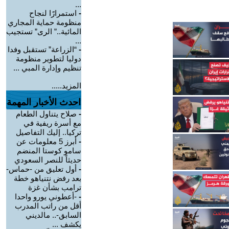
...
-
استمرارًا لنجاح
منظومة حماية المجاري
المائية..” الرى” تستجيب
...
-
“الزراعة” تستقبل وفدا
دوليا لتطوير منظومة
تنظيم وإدارة المبي ...
المزيد.....
احدث الأخبار المهمة
-
صلاح يتناول الطعام
مع أسرة ريفية في
تركيا.. إليك التفاصيل
-
أبرز 5 معلومات عن
سامو كوستا المنضم
حديثاً للنصر السعودي
-
أول تعليق من -حماس-
بعد رفض نتنياهو خطة
ترامب بشأن غزة
-
-أعطوني يورو واحدا
أقل من راتب المدرب
السابق-.. مالديني
يكشف ...