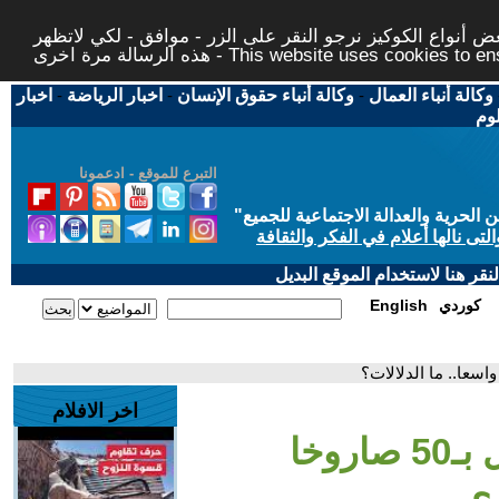
 أنواع الكوكيز نرجو النقر على الزر - موافق - لكي لاتظهر
This website uses cookies to ensure you ge
وكالة أنباء العمال
-
وكالة أنباء حقوق الإنسان
-
اخبار الرياضة
-
اخبار
لوم
التبرع للموقع - ادعمونا
حرية والعدالة الاجتماعية للجميع
"
تى نالها أعلام في الفكر والثقافة
قر هنا لاستخدام الموقع البديل
كوردي
English
اخر الافلام
- إيران تضرب إسرائيل بـ50 صاروخا