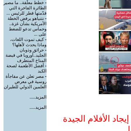
-
خطط معلّقة.. ما مصير
الطائرة الفاخرة التي
قدّمتها قطر للرئيس ...
-
نتنياهو يرفض الخطة
الأمريكية بشأن غزة..
وحماس تدعو للضغط
على ...
-
كيف تموت اللغات،
وماذا يحدث لأهلها؟
-
حرائق وذوبان
الجليد..أوروبا في قبضة
المناخ المتطرف
-
أفضل الأطعمة لصحة
الكبد
-
مصر تعلن عن مفاجأة
روسية في معرض
العلمين الدولي للطيران
المزيد.....
المزيد.....
جاد الأفلام الجيدة
ا