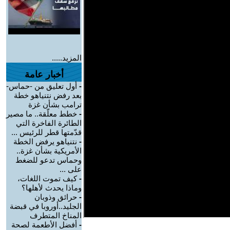
المزيد.....
أخبار عامة
-
أول تعليق من -حماس-
بعد رفض نتنياهو خطة
ترامب بشأن غزة
-
خطط معلّقة.. ما مصير
الطائرة الفاخرة التي
قدّمتها قطر للرئيس ...
-
نتنياهو يرفض الخطة
الأمريكية بشأن غزة..
وحماس تدعو للضغط
على ...
-
كيف تموت اللغات،
وماذا يحدث لأهلها؟
-
حرائق وذوبان
الجليد..أوروبا في قبضة
المناخ المتطرف
-
أفضل الأطعمة لصحة