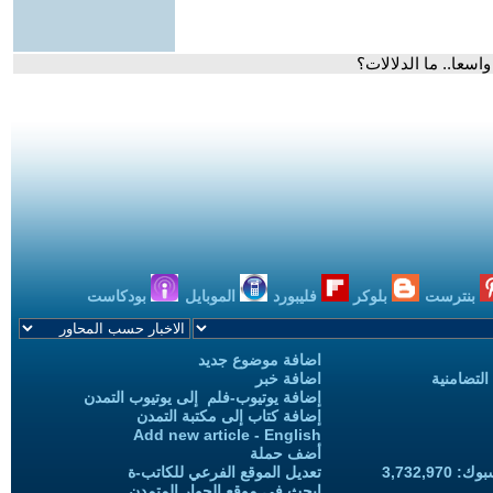
بنترست
بلوكر
فليبورد
الموبايل
بودكاست
اضافة موضوع جديد
التضامنية
اضافة خبر
إضافة يوتيوب-فلم إلى يوتيوب التمدن
إضافة كتاب إلى مكتبة التمدن
Add new article - English
أضف حملة
3,732,97
تعديل الموقع الفرعي للكاتب-ة
ابحث في موقع الحوار المتمدن