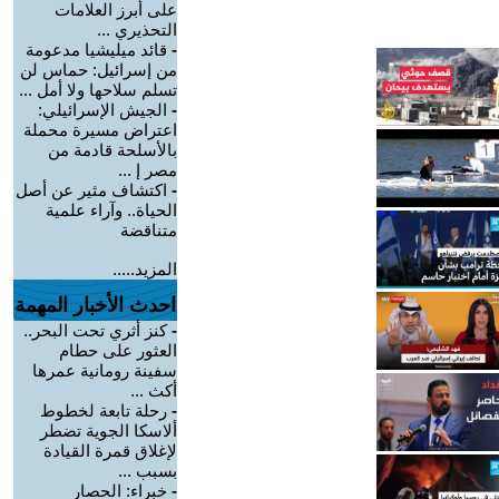
على أبرز العلامات
التحذيري ...
-
قائد ميليشيا مدعومة
من إسرائيل: حماس لن
تسلم سلاحها ولا أمل ...
-
الجيش الإسرائيلي:
اعتراض مسيرة محملة
بالأسلحة قادمة من
مصر إ ...
-
اكتشاف مثير عن أصل
الحياة.. وآراء علمية
متناقضة
المزيد.....
احدث الأخبار المهمة
-
كنز أثري تحت البحر..
العثور على حطام
سفينة رومانية عمرها
أكث ...
-
رحلة تابعة لخطوط
ألاسكا الجوية تضطر
لإغلاق قمرة القيادة
بسبب ...
-
خبراء: الحصار