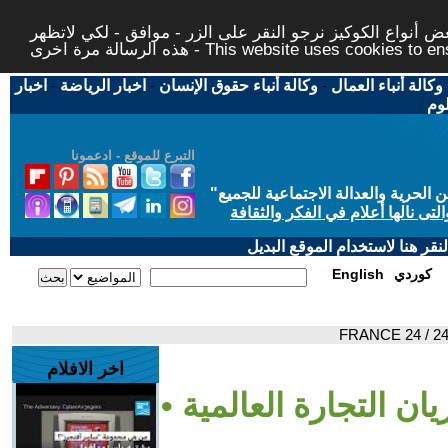
 أنواع الكوكيز نرجو النقر على الزر - موافق - لكي لاتظهر
This website uses cookies to ensure you ge
وكالة أنباء العمال
-
وكالة أنباء حقوق الإنسان
-
اخبار الرياضة
-
اخبار
لوم
التبرع للموقع - ادعمونا
حرية والعدالة الاجتماعية للجميع
"
تى نالها أعلام في الفكر والثقافة
قر هنا لاستخدام الموقع البديل
كوردي
English
اخر الافلام
ن التجارة العالمية •