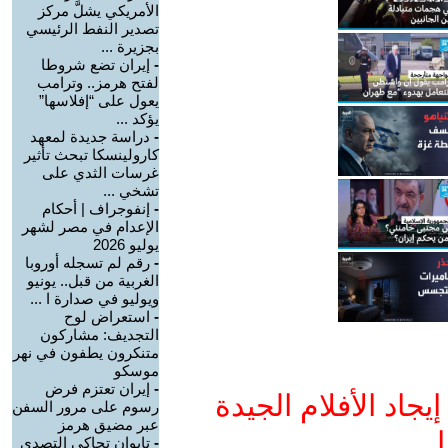
الأمريكي يشلَّ مركز
تصدير النفط الرئيسي
بجزيرة ...
-
إيران تضع شروطا
لفتح هرمز.. وترامب
يعول على “إفلاسها”
يؤكد ...
-
دراسة جديدة لمعهد
كارولينسكا تبحث تأثير
غرسات الثدي على
تشخي ...
-
إنفوجراف | أحكام
الإعدام في مصر لشهر
يوليو 2026
-
رقم لم تسجله أوروبا
الغربية من قبل.. يونيو
ويوليو في صدارة ا ...
-
استعراض لوح
التجديف: مشاركون
متنكرون يطفون في نهر
موسكو
-
إيران تعتزم فرض
جاد الأفلام الجيدة
رسوم على مرور السفن
عبر مضيق هرمز
ا
-
تايوان تحاكي التصدي