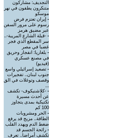
التجديف: مشاركون
متنكرون يطفون في نهر
موسكو
-
إيران تعتزم فرض
رسوم على مرور السفن
عبر مضيق هرمز
-
-قبلة الشارع المريبة-..
سر المقطع الذي فجر
غضبا في مصر
-
بلغاريا: انفجار وحريق
في مصنع عسكري
(فيديو)
-
تصعيد إسرائيلي واسع
جنوب لبنان.. تفجيرات
وقصف وتوغلات في الق
...
-
-كلاشنيكوف- تكشف
عن أحدث مسيرة
تكتيكية بمدى يتجاوز
100 كم
-
الحر ومشروبات
الطاقة.. مزيج قد يرفع
ضغط الدم ويهدد القلب
-
رائحة الجسم قد
تكشف أمراضا.. تعرف