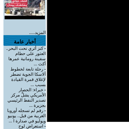
المزيد.....
أخبار عامة
-
كنز أثري تحت البحر..
العثور على حطام
سفينة رومانية عمرها
أكث ...
-
رحلة تابعة لخطوط
ألاسكا الجوية تضطر
لإغلاق قمرة القيادة
بسبب ...
-
خبراء: الحصار
الأمريكي يشلَّ مركز
تصدير النفط الرئيسي
بجزيرة ...
-
رقم لم تسجله أوروبا
الغربية من قبل.. يونيو
ويوليو في صدارة ا ...
-
استعراض لوح