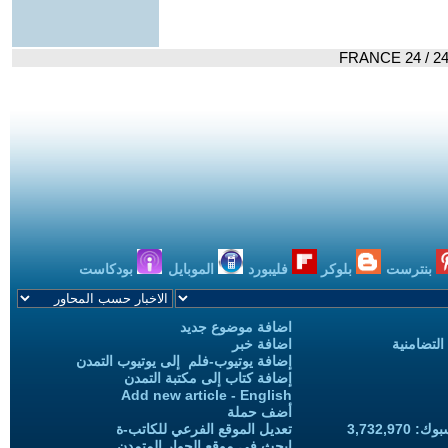
بنترست
بلوكر
فليبورد
الموبايل
بودكاست
اضافة موضوع جديد
التضامنية
اضافة خبر
إضافة يوتيوب-فلم إلى يوتيوب التمدن
إضافة كتاب إلى مكتبة التمدن
Add new article - English
أضف حملة
3,732,97
تعديل الموقع الفرعي للكاتب-ة
ابحث في موقع الحوار المتمدن