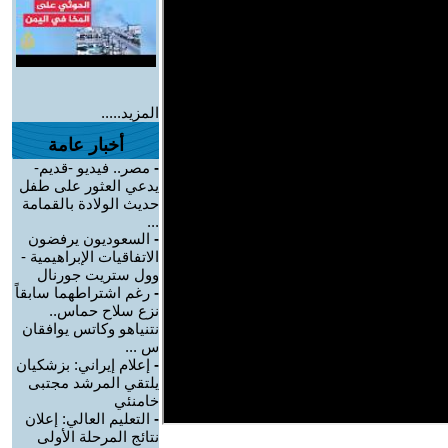
المزيد.....
أخبار عامة
-
مصر.. فيديو -قديم-
يدعي العثور على طفل
حديث الولادة بالقمامة
...
-
السعوديون يرفضون
الاتفاقيات الإبراهيمية -
وول ستريت جورنال
-
رغم اشتراطهما سابقاً
نزع سلاح حماس..
نتنياهو وكاتس يوافقان
س ...
-
إعلام إيراني: بزشكيان
يلتقي المرشد مجتبى
خامنئي
-
التعليم العالي: إعلان
نتائج المرحلة الأولى