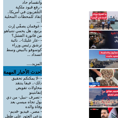
وانقسام حاد
-
رفع قيود ملكية
التلفزيون في أمريكا..
إنقاذ للمحطات المحلية
أ ...
-
غوفمان يصفّي إرث
برنيع.. هل يحمي نتنياهو
من فاتورة الفشل؟
-
-عار عليك!-.. نائبة
ترشق رئيس وزراء
كوسوفو بالبيض وسط
انسداد ...
المزيد.....
احدث الأخبار المهمة
-
-لا يمكنكم تحقيق
ذلك-.. فيفا ينتقد
محاولات تقويض
إنفانتينو
-
تصرف -نبيل- من دي
بول تجاه ميسي بعد
وفاة والده
-
مصر.. فيديو -قديم-
يدعي العثور على طفل