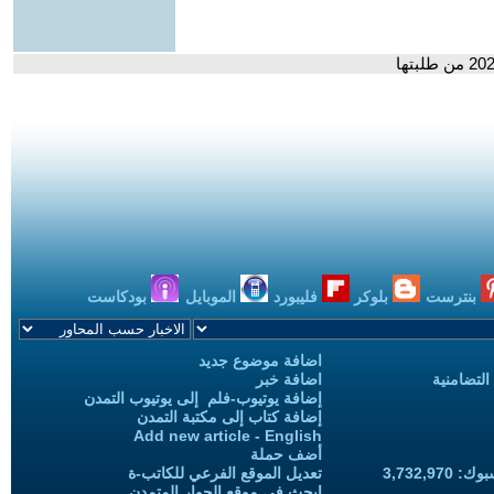
بنترست
بلوكر
فليبورد
الموبايل
بودكاست
اضافة موضوع جديد
التضامنية
اضافة خبر
إضافة يوتيوب-فلم إلى يوتيوب التمدن
إضافة كتاب إلى مكتبة التمدن
Add new article - English
أضف حملة
3,732,97
تعديل الموقع الفرعي للكاتب-ة
ابحث في موقع الحوار المتمدن