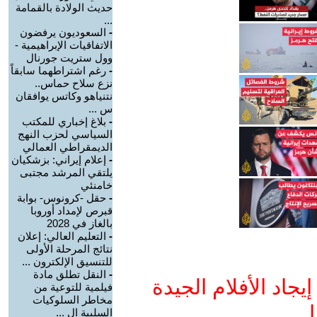
حديث الولادة بالقمامة
...
-
السعوديون يرفضون
الاتفاقيات الإبراهيمية -
وول ستريت جورنال
-
رغم اشتراطهما سابقاً
نزع سلاح حماس..
نتنياهو وكاتس يوافقان
س ...
-
بلاغ إخباري للمكتب
السياسي لحزب النهج
الديمقراطي العمالي
-
إعلام إيراني: بزشكيان
يلتقي المرشد مجتبى
خامنئي
-
حقل -كرونوس- بوابة
قبرص لإمداد أوروبا
بالغاز في 2028
-
التعليم العالي: إعلان
نتائج المرحلة الأولى
للتنسيق الإلكترون ...
-
النقل تطلق مادة
جاد الأفلام الجيدة
فيلمية للتوعية من
مخاطر السلوكيات
ا
السلبية ال ...