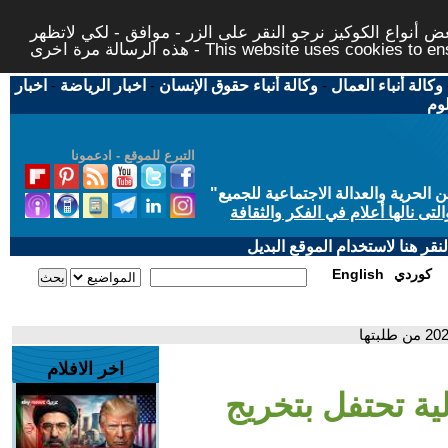
 أنواع الكوكيز نرجو النقر على الزر - موافق - لكي لاتظهر
This website uses cookies to ensure you ge
وكالة أنباء العمال
-
وكالة أنباء حقوق الإنسان
-
اخبار الرياضة
-
اخبار
لوم
التبرع للموقع - ادعمونا
حرية والعدالة الاجتماعية للجميع
"
تى نالها أعلام في الفكر والثقافة
قر هنا لاستخدام الموقع البديل
كوردي
English
اخر الافلام
ية تحتفل بتخريج