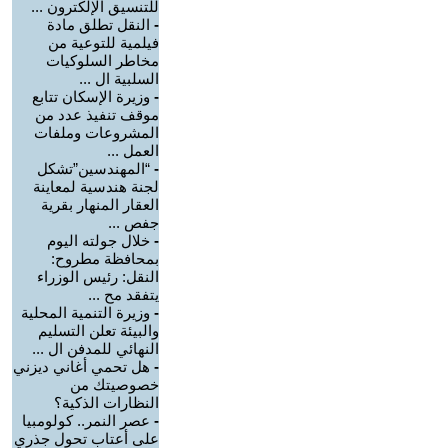
للتنسيق الإلكترون ...
-
النقل تطلق مادة
فيلمية للتوعية من
مخاطر السلوكيات
السلبية ال ...
-
وزيرة الإسكان تتابع
موقف تنفيذ عدد من
المشروعات وملفات
العمل ...
-
“المهندسين”تشكل
لجنة هندسية لمعاينة
العقار المنهار بقرية
جفص ...
-
خلال جولته اليوم
بمحافظة مطروح:
النقل: رئيس الوزراء
يتفقد مح ...
-
وزيرة التنمية المحلية
والبيئة تعلن التسليم
النهائي للمدفن ال ...
-
هل تحمي أغاني ديزني
خصوصيتك من
النظارات الذكية؟
-
عصر النمر.. كولومبيا
على أعتاب تحول جذري