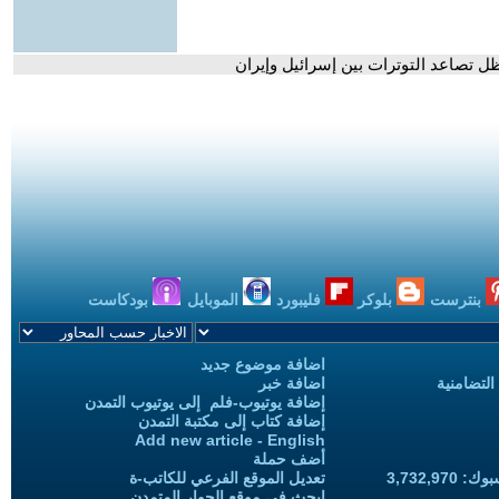
ظل تصاعد التوترات بين إسرائيل وإيران
بنترست
بلوكر
فليبورد
الموبايل
بودكاست
اضافة موضوع جديد
التضامنية
اضافة خبر
إضافة يوتيوب-فلم إلى يوتيوب التمدن
إضافة كتاب إلى مكتبة التمدن
Add new article - English
أضف حملة
3,732,97
تعديل الموقع الفرعي للكاتب-ة
ابحث في موقع الحوار المتمدن