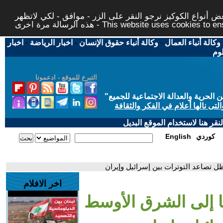
 أنواع الكوكيز نرجو النقر على الزر - موافق - لكي لاتظهر
This website uses cookies to ensure you ge
وكالة أنباء العمال
-
وكالة أنباء حقوق الإنسان
-
اخبار الرياضة
-
اخبار
لوم
التبرع للموقع - ادعمونا
حرية والعدالة الاجتماعية للجميع
"
تى نالها أعلام في الفكر والثقافة
قر هنا لاستخدام الموقع البديل
كوردي
English
ظل تصاعد التوترات بين إسرائيل وإيران
اخر الافلام
تها إلى الشرق الأوسط