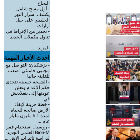
النجاح
-
أول مسح شامل
يكشف أسرار النهر
الجليدي على جبل
أرارات
-
تحذير من الإفراط في
تناول مكملات الحديد
المزيد.....
احدث الأخبار المهمة
-
بزشكيان: التواصل مع
مجتبى خامنئي -صعب
للغاية- حاليا
-
الشيخة حسينة تتحدى
حكم الإعدام وتعلن
عودتها إلى بنغلاديش
في ...
-
خطة جريئة لإبقاء
الأرض صالحة للحياة
لمدة 9.1 مليون مليار
عام ...
-
روسيا.. استخدام قمر
Bion-M العلمي الجديد
لدراسة تأثيرات الإش ...