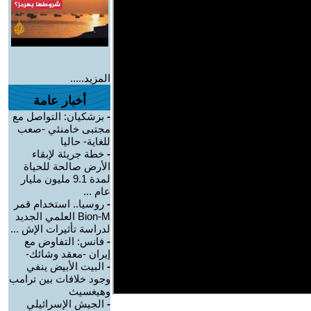
المزيد.....
أخبار عامة
-
بزشكيان: التواصل مع
مجتبى خامنئي -صعب
للغاية- حاليا
-
خطة جريئة لإبقاء
الأرض صالحة للحياة
لمدة 9.1 مليون مليار
عام ...
-
روسيا.. استخدام قمر
Bion-M العلمي الجديد
لدراسة تأثيرات الإش ...
-
فانس: التفاوض مع
إيران -معقد وشائك-
-
البيت الأبيض ينفي
وجود خلافات بين ترامب
وهيغسيث
-
الجيش الإسرائيلي