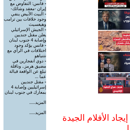
-
فانس: التفاوض مع
إيران -معقد وشائك-
-
البيت الأبيض ينفي
وجود خلافات بين ترامب
وهيغسيث
-
الجيش الإسرائيلي
يعلن مقتل جنديين
وإصابة 4 جنوب لبنان
-
فانس يؤكد وجود
اختلافات في الرأي مع
نتنياهو
-
دوي انفجارين في
مضيق هرمز.. وناقلة
تبلغ عن الواقعة قبالة
عما ...
-
مقتل جنديين
إسرائيليين وإصابة 4
بمعارك في جنوب لبنان
المزيد.....
المزيد.....
جاد الأفلام الجيدة
ا