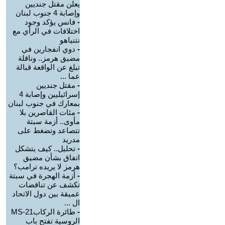
يعلن مقتل جنديين
وإصابة 4 جنوب لبنان
-
فانس يؤكد وجود
اختلافات في الرأي مع
نتنياهو
-
دوي انفجارين في
مضيق هرمز.. وناقلة
تبلغ عن الواقعة قبالة
عما ...
-
مقتل جنديين
إسرائيليين وإصابة 4
بمعارك في جنوب لبنان
-
مئات القاصرين بلا
مأوى.. أزمة سبتة
تتصاعد وتضغط على
مدريد
-
تحليل.. كيف يتشكل
اتفاق بشأن مضيق
هرمز لا يريده ترامب؟
-
أزمة الهجرة في سبتة
تكشف عن تناقضات
عميقة بين دول الاتحاد
ال ...
-
طائرة الركابMS-21
الروسية تفتح باب