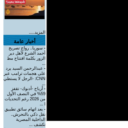
المزيد.....
أخبار عامة
-
سوريا.. رواج تصريح
أحمد الشرع لأهل دير
الزور بكلمة افتتاح مط
...
-
عبدالرحمن السيد يرد
على هجمات ترامب عبر
CNN: -الرجل لا يستطي
...
-
أرباح -أدنوك- تقفز
59% في النصف الأول
من 2026 رغم التحديات
ا ...
-
بعد اتهام سائق تطبيق
نقل ذكي بالتحرش..
الداخلية المصرية
تكشف ...