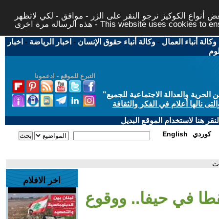
 أنواع الكوكيز نرجو النقر على الزر - موافق - لكي لاتظهر
This website uses cookies to ensure you ge
وكالة أنباء العمال
-
وكالة أنباء حقوق الإنسان
-
اخبار الرياضة
-
اخبار
لوم
التبرع للموقع - ادعمونا
حرية والعدالة الاجتماعية للجميع
"
تى نالها أعلام في الفكر والثقافة
قر هنا لاستخدام الموقع البديل
كوردي
English
ات
اخر الافلام
طا في حيفا.. ووقوع