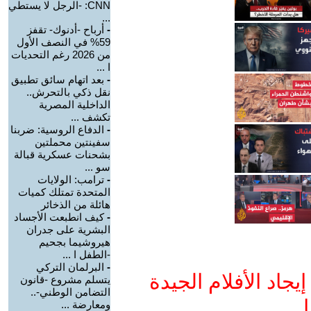
CNN: -الرجل لا يستطي
...
-
أرباح -أدنوك- تقفز
59% في النصف الأول
من 2026 رغم التحديات
ا ...
-
بعد اتهام سائق تطبيق
نقل ذكي بالتحرش..
الداخلية المصرية
تكشف ...
-
الدفاع الروسية: ضربنا
سفينتين محملتين
بشحنات عسكرية قبالة
سو ...
-
ترامب: الولايات
المتحدة تمتلك كميات
هائلة من الذخائر
-
كيف انطبعت الأجساد
البشرية على جدران
هيروشيما بجحيم
-الطفل ا ...
-
البرلمان التركي
جاد الأفلام الجيدة
يتسلم مشروع -قانون
التضامن الوطني-..
ا
ومعارضة ...