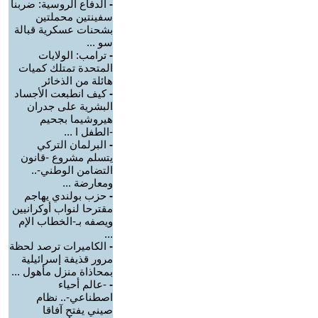
-
الدفاع الروسية: ضربنا
سفينتين محملتين
بشحنات عسكرية قبالة
سو ...
-
ترامب: الولايات
المتحدة تمتلك كميات
هائلة من الذخائر
-
كيف انطبعت الأجساد
البشرية على جدران
هيروشيما بجحيم
-الطفل ا ...
-
البرلمان التركي
يتسلم مشروع -قانون
التضامن الوطني-..
ومعارضة ...
-
حزب بولندي يهاجم
مقترحا لنواب أوكرانيين
ويصفه بـ-الخطاب الإم
...
-
الكاميرات ترصد لحظة
مرور قذيفة إسرائيلية
بمحاذاة منزل مأهول ...
-
-عالم أحياء
اصطناعي-.. نظام
صيني يفتح آفاقا