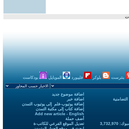
ات
بنترست
بلوكر
فليبورد
الموبايل
بودكاست
اضافة موضوع جديد
التضامنية
اضافة خبر
إضافة يوتيوب-فلم إلى يوتيوب التمدن
إضافة كتاب إلى مكتبة التمدن
Add new article - English
أضف حملة
3,732,97
تعديل الموقع الفرعي للكاتب-ة
ابحث في موقع الحوار المتمدن