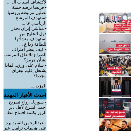
لاكتشاف أسباب ال ...
-
فرنسا ترصد حملة
تضليل مرتبطة بروسيا
تستهدف المرشح
الرئاسي غا ...
-
مباشر: إيران تحذر
دول الخليج من
استهداف منشآتها
للطاقة ردا ع ...
-
كيف ينظر أطراف
الصراع للاتفاق المرتقب
بشأن هرمز؟
-
سلام على ورق.. لماذا
يشتعل إقليم تيغراي
مجددا؟
المزيد.....
احدث الأخبار المهمة
-
سوريا.. رواج تصريح
أحمد الشرع لأهل دير
الزور بكلمة افتتاح مط
...
-
عبدالرحمن السيد يرد
على هجمات ترامب عبر