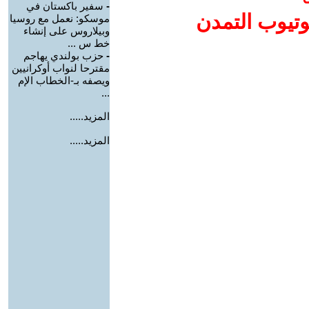
-
سفير باكستان في
وتيوب التمدن
موسكو: نعمل مع روسيا
وبيلاروس على إنشاء
خط س ...
-
حزب بولندي يهاجم
مقترحا لنواب أوكرانيين
ويصفه بـ-الخطاب الإم
...
المزيد.....
المزيد.....