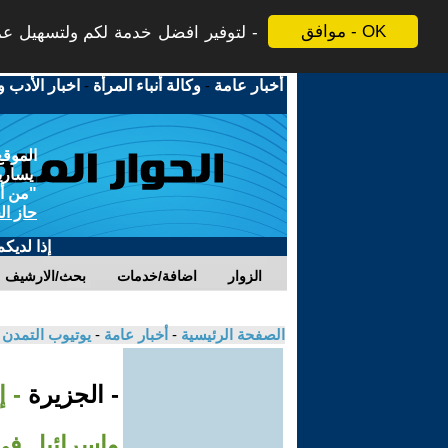
موافق - OK
لتوفير افضل خدمة لكم ولتسهيل عملي
أخبار عامة
-
وكالة أنباء المرأة
-
اخبار الأدب و
الموقع
يسارية
"من أج
حاز ال
إذا لديك
الزوار
اضافة/خدمات
بحث/الارشيف
الصفحة الرئيسية
-
أخبار عامة
-
يوتيوب التمدن
- الجزيرة
- 
وإسرائيل في