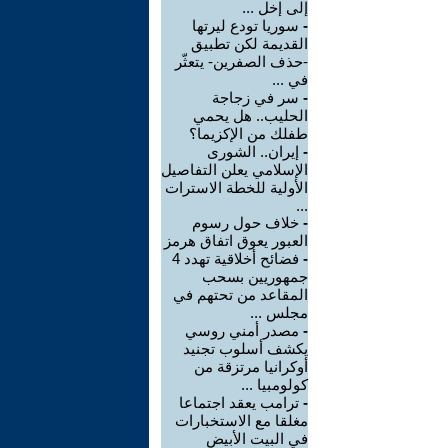
إلى إخل ...
-
سوريا تودع ليرتها
القديمة لكن تطبيق
-حذف الصفرين- يتعثّر
في ...
-
سر في زجاجة
الحليب.. هل يحمي
طفلك من الإكزيما؟
-
إيران.. الشورى
الإسلامي يعلن التفاصيل
الأولية للخطة الاسترات
...
-
خلاف حول رسوم
العبور يعوق اتفاق هرمز
-
فضائح أخلاقية تهدد 4
جمهوريين بسحب
المقاعد من تحتهم في
مجلس ...
-
مصدر أمني روسي
يكشف أسلوب تجنيد
أوكرانيا مرتزقة من
كولومبيا ...
-
ترامب يعقد اجتماعا
مغلقا مع الاستخبارات
في البيت الأبيض