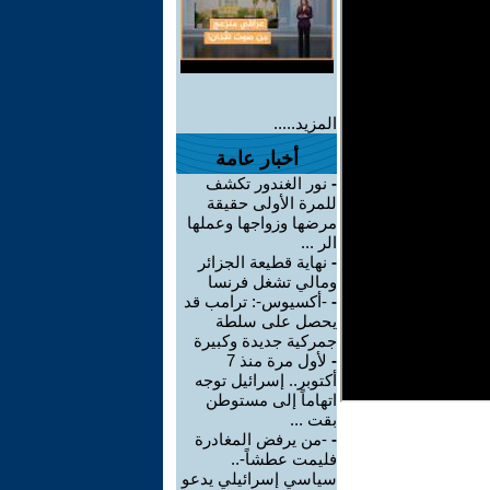
المزيد.....
أخبار عامة
-
نور الغندور تكشف
للمرة الأولى حقيقة
مرضها وزواجها وعملها
الر ...
-
نهاية قطيعة الجزائر
ومالي تشغل فرنسا
-
-أكسيوس-: ترامب قد
يحصل على سلطة
جمركية جديدة وكبيرة
-
لأول مرة منذ 7
أكتوبر.. إسرائيل توجه
اتهاماً إلى مستوطن
بقت ...
-
-من يرفض المغادرة
فليمت عطشاً-..
سياسي إسرائيلي يدعو