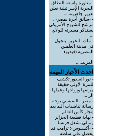
-
مناورة واسعة النطاق..
البحرية الإسرائيلية تعلن
تعزيز جاهزيته ...
-
-سائق أجرة بمصر-..
مرشح للشيوخ الأمريكي
يستذكر مسيرته للولاي
...
-
ملك البحرين يتجول
في مدينة العلمين
المصرية (فيديو)
المزيد.....
احدث الأخبار المهمة
-
نور الغندور تكشف
للمرة الأولى حقيقة
مرضها وزواجها وعملها
الر ...
-
مصر.. السيسي يوجه
رسالة لناشئات اليد بعد
إنجاز كأس العالم
-
نهاية قطيعة الجزائر
ومالي تشغل فرنسا
-
-أكسيوس-: ترامب قد
يحصل على سلطة