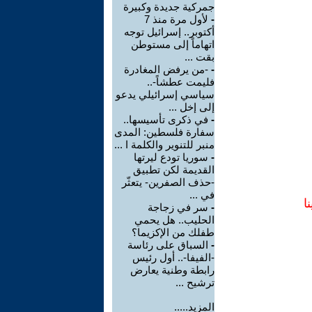
جمركية جديدة وكبيرة
-
لأول مرة منذ 7
أكتوبر.. إسرائيل توجه
اتهاماً إلى مستوطن
بقت ...
-
-من يرفض المغادرة
فليمت عطشاً-..
سياسي إسرائيلي يدعو
إلى إخل ...
-
في ذكرى تأسيسها..
سفارة فلسطين: المدى
منبر للتنوير والكلمة ا ...
-
سوريا تودع ليرتها
القديمة لكن تطبيق
-حذف الصفرين- يتعثّر
في ...
ا
-
سر في زجاجة
الحليب.. هل يحمي
طفلك من الإكزيما؟
-
السباق على رئاسة
-الفيفا-.. أول رئيس
رابطة وطنية يعارض
ترشيح ...
المزيد.....