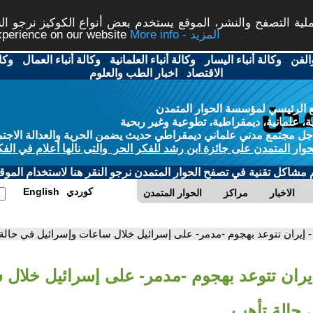
ة التصفح والنشر، الموقع يستخدم بعض أنواع الكوكيز نرجو النق
More info - المزيد
experience on our website
الفن
-
وكالة أنباء اليسار
-
وكالة أنباء العلمانية
-
وكالة أنباء العمال
-
وكا
الاقتصاد
-
اخبار الطب والعلوم
 الرئيسي لمؤسسة الحوار المتمدن
، علمانية، ديمقراطية، تطوعية وغير ربحية
ل مجتمع مدني علماني ديمقراطي حديث يضمن الحرية والعدالة الاجتم
حوار المتمدن على جائزة ابن رشد للفكر الحر والتى نالها أعلام في الفك
م مشاكل تقنية في تصفح الحوار المتمدن نرجو النقر هنا لاستخدام الموقع
كوردي
English
الاخبار
مراكز
الحوار المتمدن
- إيران تتوعد بهجوم -مدمر- على إسرائيل خلال ساعات وإسرائيل في حالة
إيران تتوعد بهجوم -مدمر- على إسرائيل خلال
 حالة تأهب