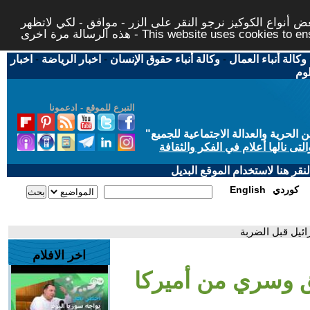
 أنواع الكوكيز نرجو النقر على الزر - موافق - لكي لاتظهر
This website uses cookies to ensure you ge
وكالة أنباء العمال
-
وكالة أنباء حقوق الإنسان
-
اخبار الرياضة
-
اخبار
لوم
التبرع للموقع - ادعمونا
حرية والعدالة الاجتماعية للجميع
"
تى نالها أعلام في الفكر والثقافة
قر هنا لاستخدام الموقع البديل
كوردي
English
اخر الافلام
اح دقيق وسري من أميركا