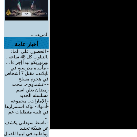
المزيد.....
أخبار عامة
-
الحصول على الماء
بالتناوب كل 48 ساعة..
بورتوريكو تبدأ إجراءا ...
-
مأساة مدرسية في
تايلاند.. مقتل 7 أشخاص
في هجوم مسلح
-
-عشماوي-.. محمد
رمضان يعلن اسم
مسلسله الجديد
-
الإمارات.. مجموعة
-أدنوك- تؤكد استمرارها
في تلبية متطلبات عم
...
-
ناشط سوداني يكشف
عن شبكة تجنيد
مواطنيه في ليبيا للقتال