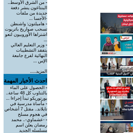
-
من الشرق الأوسط..
البنتاغون ينشر دفعة
جديدة من ملفات
-الأجسا ...
-
هاميلتون: واشنطن
تسحب صواريخ باتريوت
اشتراها الأوروبيون لتعو
...
-
وزير التعليم العالي
يتفقد التشطيبات
النهائية لفرع جامعة
الإس ...
المزيد.....
احدث الأخبار المهمة
-
الحصول على الماء
بالتناوب كل 48 ساعة..
بورتوريكو تبدأ إجراءا ...
-
مأساة مدرسية في
تايلاند.. مقتل 7 أشخاص
في هجوم مسلح
-
-عشماوي-.. محمد
رمضان يعلن اسم
مسلسله الجديد