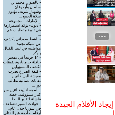
-
بالصور.. محمد بن
سلمان وأردوغان
وشهباز شريف يؤدون
صلاة الجمع ...
-
الإمارات.. مجموعة
-أدنوك- تؤكد استمرارها
في تلبية متطلبات عم
...
-
ناشط سوداني يكشف
عن شبكة تجنيد
مواطنيه في ليبيا للقتال
بأوكر ...
-
14 جريحاً في تفجير
حافلة جرمانا، وتحقيقات
لكشف المسؤولين
-
كلفة الصراع تضرب
معيشة البريطانيين..
نقابات عمالية تطالب
بور ...
-
الموساد يُبعد اثنين من
كبار مسؤوليه.. خطة
فاشلة لتغيير النظا ...
جاد الأفلام الجيدة
-
حوادث السير تتضاعف
في سوريا خلال عام..
ا
أرقام صادمة عن القتلى