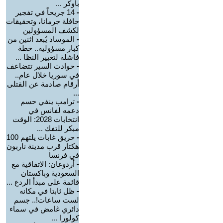
بأوكر ...
-
14 جريحاً في تفجير
حافلة جرمانا، وتحقيقات
لكشف المسؤولين
-
الموساد يُبعد اثنين من
كبار مسؤوليه.. خطة
فاشلة لتغيير النظا ...
-
حوادث السير تتضاعف
في سوريا خلال عام..
أرقام صادمة عن القتلى
...
-
ترامب ينفي حسم
دعمه لفانس في
انتخابات 2028: الوقت
مبكر للتفك ...
-
حريق غابات يلتهم 100
هكتار قرب مدينة ناربون
في فرنسا
-
أردوغان: الاتفاقية مع
السعودية وباكستان
قائمة على مبدأ الردع ...
-
ظل ثابتا في مكانه
لست ساعات!.. جسم
دائري غامض في سماء
كولورا ...