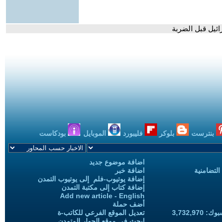
بنترست
بلوكر
فليبورد
الموبايل
بودكاست
اضافة موضوع جديد
التضامنية
اضافة خبر
إضافة يوتيوب-فلم إلى يوتيوب التمدن
إضافة كتاب إلى مكتبة التمدن
Add new article - English
أضف حملة
3,732,97
تعديل الموقع الفرعي للكاتب-ة
ابحث في موقع الحوار المتمدن