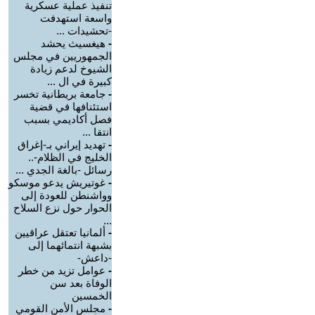
تنفيذ عملية عسكرية
واسعة استهدفت
-تحشيدات ...
-
هيغسيث يحشد
الجمهوريين في مجلس
الشيوخ لدعم زيادة
كبيرة في ال ...
-
جامعة بريطانية تخسر
استئنافها في قضية
فصل أكاديمي بسبب
انتقا ...
-
تهديد إيراني بـ-إغراق
الخليج في الظلام-..
رسائل -بالغة الجدي ...
-
غوتيريش يدعو موسكو
وواشنطن للعودة إلى
الحوار حول نزع السلاح
...
-
ألمانيا تعتقل عراقيين
بشبهة انتمائهما إلى
-داعش-
-
عوامل تزيد من خطر
الوفاة بعد سن
الخمسين
-
مجلس الأمن القومي