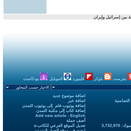
 بين إسرائيل وإيران
بنترست
بلوكر
فليبورد
الموبايل
بودكاست
اضافة موضوع جديد
التضامنية
اضافة خبر
إضافة يوتيوب-فلم إلى يوتيوب التمدن
إضافة كتاب إلى مكتبة التمدن
Add new article - English
أضف حملة
3,732,97
تعديل الموقع الفرعي للكاتب-ة
ابحث في موقع الحوار المتمدن