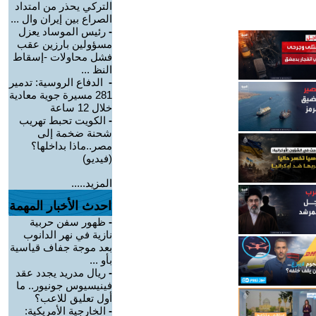
التركي يحذر من امتداد
الصراع بين إيران وال ...
-
رئيس الموساد يعزل
مسؤولين بارزين عقب
فشل محاولات -إسقاط
النظ ...
-
الدفاع الروسية: تدمير
281 مسيرة جوية معادية
خلال 12 ساعة
-
الكويت تحبط تهريب
شحنة ضخمة إلى
مصر..ماذا بداخلها؟
(فيديو)
المزيد.....
احدث الأخبار المهمة
-
ظهور سفن حربية
نازية في نهر الدانوب
بعد موجة جفاف قياسية
بأو ...
-
ريال مدريد يجدد عقد
فينيسيوس جونيور.. ما
أول تعليق للاعب؟
-
الخارجية الأمريكية: