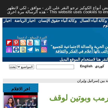
 أنواع الكوكيز نرجو النقر على الزر - موافق - لكي لاتظهر
This website uses cookies to ensure you ge
وكالة أنباء العمال
-
وكالة أنباء حقوق الإنسان
-
اخبار الرياضة
-
اخبار
لوم
التبرع للموقع - ادعمونا
حرية والعدالة الاجتماعية للجميع
"
تى نالها أعلام في الفكر والثقافة
قر هنا لاستخدام الموقع البديل
كوردي
English
 بين إسرائيل وإيران
اخر الافلام
ترمب وبوتين لوقف