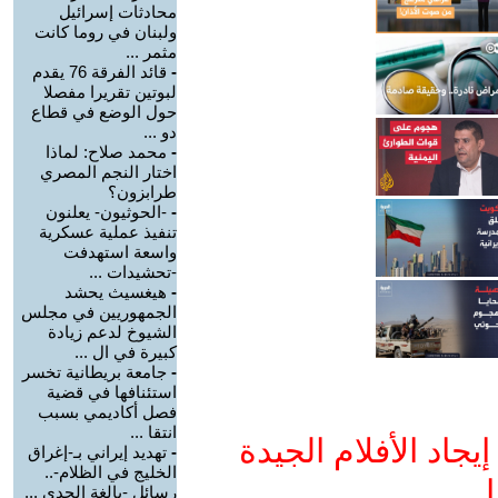
محادثات إسرائيل
ولبنان في روما كانت
مثمر ...
-
قائد الفرقة 76 يقدم
لبوتين تقريرا مفصلا
حول الوضع في قطاع
دو ...
-
محمد صلاح: لماذا
اختار النجم المصري
طرابزون؟
-
-الحوثيون- يعلنون
تنفيذ عملية عسكرية
واسعة استهدفت
-تحشيدات ...
-
هيغسيث يحشد
الجمهوريين في مجلس
الشيوخ لدعم زيادة
كبيرة في ال ...
-
جامعة بريطانية تخسر
استئنافها في قضية
فصل أكاديمي بسبب
انتقا ...
جاد الأفلام الجيدة
-
تهديد إيراني بـ-إغراق
الخليج في الظلام-..
ا
رسائل -بالغة الجدي ...