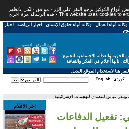
 أنواع الكوكيز نرجو النقر على الزر - موافق - لكي لاتظهر
This website uses cookies to ensure you ge
وكالة أنباء العمال
-
وكالة أنباء حقوق الإنسان
-
اخبار الرياضة
-
اخبار
لوم
التبرع للموقع - ادعمونا
حرية والعدالة الاجتماعية للجميع
"
تى نالها أعلام في الفكر والثقافة
قر هنا لاستخدام الموقع البديل
كوردي
English
ن وبندر عباس للتصدي للهجمات الإسرائيلية
اخر الافلام
ني: تفعيل الدفاعات