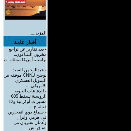
المزيد.....
أخبار عامة
-
بعد تقارير عن تراجع
مخزون البنتاغون..
ترامب: أمريكا تمتلك -ك
...
-
عبدالرحمن السيد
يوضح لـCNN موقفه من
التمويل العسكري
الأمريكي ...
-
الدفاعات الجوية
الروسية تسقط 605
مسيرات أوكرانية و12
قنبلة ج ...
-
سماع دوي انفجارين
في هرمز، وإيران
وعُمان تقتربان من
اتفاق بش ...