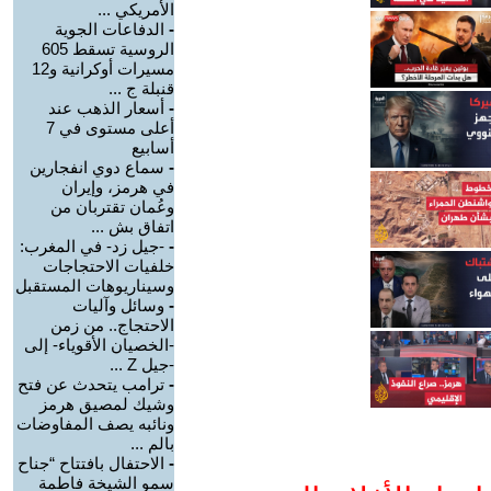
الأمريكي ...
-
الدفاعات الجوية
الروسية تسقط 605
مسيرات أوكرانية و12
قنبلة ج ...
-
أسعار الذهب عند
أعلى مستوى في 7
أسابيع
-
سماع دوي انفجارين
في هرمز، وإيران
وعُمان تقتربان من
اتفاق بش ...
-
-جيل زد- في المغرب:
خلفيات الاحتجاجات
وسيناريوهات المستقبل
-
وسائل وآليات
الاحتجاج.. من زمن
-الخصيان الأقوياء- إلى
-جيل Z ...
-
ترامب يتحدث عن فتح
وشيك لمصيق هرمز
ونائبه يصف المفاوضات
بالم ...
-
الاحتفال بافتتاح “جناح
سمو الشيخة فاطمة