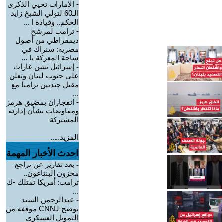
-
الإمارات تحيي الذكرى
الـ60 لتولي الشيخ زايد
الحكم.. وقيادة ا ...
-
ترامب لمرشح
ديمقراطي من أصول
مصرية: سنراك في
ساحة المعركة يا ...
-
إسرائيل تشن غارات
على جنوب لبنان وتعلن
مقتل جنديين تزامنا مع
...
-
انفجاران بمضيق هرمز
ومفاوضات بشأن إدارته
المشتركة
المزيد.....
احدث الأخبار المهمة
-
بعد تقارير عن تراجع
مخزون البنتاغون..
ترامب: أمريكا تمتلك -ك
...
-
عبدالرحمن السيد
يوضح لـCNN موقفه من
التمويل العسكري