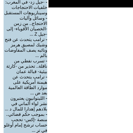
-
-جيل زد- في المغرب:
خلفيات الاحتجاجات
وسيناريوهات المستقبل
-
وسائل وآليات
الاحتجاج.. من زمن
-الخصيان الأقوياء- إلى
-جيل Z ...
-
ترامب يتحدث عن فتح
وشيك لمصيق هرمز
ونائبه يصف المفاوضات
بالم ...
-
تسرب نفطي من
ناقلة.. تحذير من -كارثة
بيئية- قبالة عمان
-
ترامب يتحدث عن
هيمنة أمريكية على
موارد الطاقة العالمية
بعد ض ...
-
الليتوانيون يعتبرون
نشر لواء ألماني في
بلادهم إهدارا للمال د ...
-
بموجب حكم قضائي..
منصة -إكس- تحجب
حساب ترشح إمام أوغلو
في تر ...