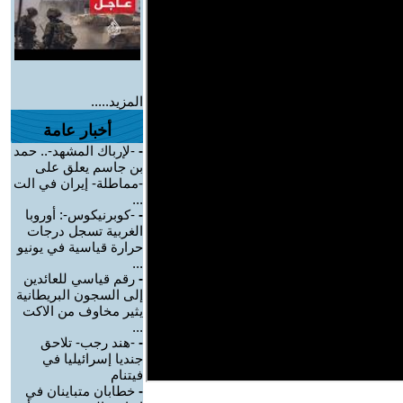
المزيد.....
أخبار عامة
-
-لإرباك المشهد-.. حمد
بن جاسم يعلق على
-مماطلة- إيران في الت
...
-
-كوبرنيكوس-: أوروبا
الغربية تسجل درجات
حرارة قياسية في يونيو
...
-
رقم قياسي للعائدين
إلى السجون البريطانية
يثير مخاوف من الاكت
...
-
-هند رجب- تلاحق
جنديا إسرائيليا في
فيتنام
-
خطابان متباينان في