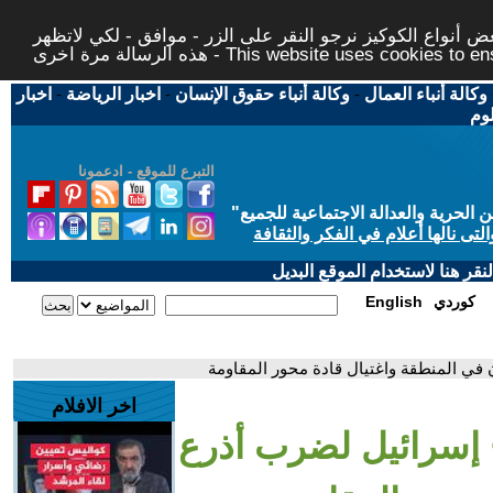
 أنواع الكوكيز نرجو النقر على الزر - موافق - لكي لاتظهر
This website uses cookies to ensure you ge
وكالة أنباء العمال
-
وكالة أنباء حقوق الإنسان
-
اخبار الرياضة
-
اخبار
لوم
التبرع للموقع - ادعمونا
حرية والعدالة الاجتماعية للجميع
"
تى نالها أعلام في الفكر والثقافة
قر هنا لاستخدام الموقع البديل
كوردي
English
ن في المنطقة واغتيال قادة محور المقاومة
اخر الافلام
ح إسرائيل لضرب أذرع