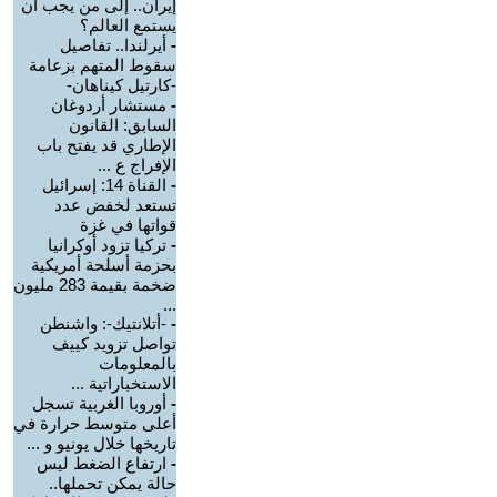
إيران.. إلى من يجب أن
يستمع العالم؟
-
أيرلندا.. تفاصيل
سقوط المتهم بزعامة
-كارتيل كيناهان-
-
مستشار أردوغان
السابق: القانون
الإطاري قد يفتح باب
الإفراج ع ...
-
القناة 14: إسرائيل
تستعد لخفض عدد
قواتها في غزة
-
تركيا تزود أوكرانيا
بحزمة أسلحة أمريكية
ضخمة بقيمة 283 مليون
...
-
-أتلانتيك-: واشنطن
تواصل تزويد كييف
بالمعلومات
الاستخباراتية ...
-
أوروبا الغربية تسجل
أعلى متوسط حرارة في
تاريخها خلال يونيو و ...
-
ارتفاع الضغط ليس
حالة يمكن تحملها..