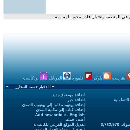
ن في المنطقة واغتيال قادة محور المقاومة
بنترست
بلوكر
فليبورد
الموبايل
بودكاست
اضافة موضوع جديد
التضامنية
اضافة خبر
إضافة يوتيوب-فلم إلى يوتيوب التمدن
إضافة كتاب إلى مكتبة التمدن
Add new article - English
أضف حملة
3,732,97
تعديل الموقع الفرعي للكاتب-ة
ابحث في موقع الحوار المتمدن