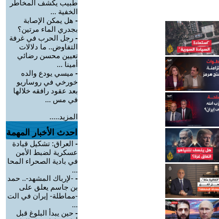
طبيب يكشف المخاطر
الخفية ...
-
هل يمكن الإصابة
بجدري الماء مرتين؟
-
رجل الحرب في غرفة
التفاوض.. ما دلالات
تعيين محسن رضائي
أمينا ...
-
ميسي يودع والده
خورخي في روساريو
بعد عقود رافقه خلالها
في مس ...
المزيد.....
احدث الأخبار المهمة
-
العراق: تشكيل قيادة
عسكرية لضبط الأمن
في بادية الصحراء المحا
...
-
-لإرباك المشهد-.. حمد
بن جاسم يعلق على
-مماطلة- إيران في الت
...
-
حين يبدأ البلوغ قبل