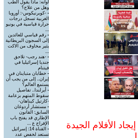
أوانه: ماذا يقول الطب
وهل من علاج؟
-
-كوبرنيكوس-: أوروبا
الغربية تسجل درجات
حرارة قياسية في يونيو
...
-
رقم قياسي للعائدين
إلى السجون البريطانية
يثير مخاوف من الاكت
...
-
-هند رجب- تلاحق
جنديا إسرائيليا في
فيتنام
-
خطابان متباينان في
إيران.. إلى من يجب أن
يستمع العالم؟
-
أيرلندا.. تفاصيل
سقوط المتهم بزعامة
-كارتيل كيناهان-
-
مستشار أردوغان
السابق: القانون
الإطاري قد يفتح باب
جاد الأفلام الجيدة
الإفراج ع ...
-
القناة 14: إسرائيل
ا
تستعد لخفض عدد