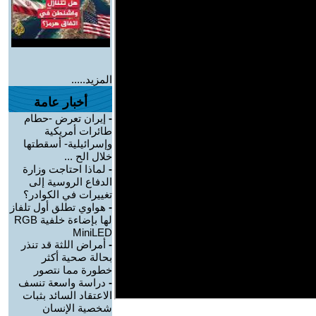
المزيد.....
أخبار عامة
-
إيران تعرض -حطام
طائرات أمريكية
وإسرائيلية- أسقطتها
خلال الح ...
-
لماذا احتاجت وزارة
الدفاع الروسية إلى
تغييرات في الكوادر؟
-
هواوي تطلق أول تلفاز
لها بإضاءة خلفية RGB
MiniLED
-
أمراض اللثة قد تنذر
بحالة صحية أكثر
خطورة مما نتصور
-
دراسة واسعة تنسف
الاعتقاد السائد بثبات
شخصية الإنسان