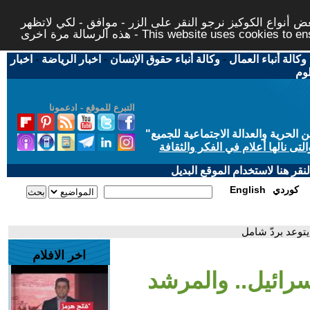
 أنواع الكوكيز نرجو النقر على الزر - موافق - لكي لاتظهر
This website uses cookies to ensure you ge
وكالة أنباء العمال
-
وكالة أنباء حقوق الإنسان
-
اخبار الرياضة
-
اخبار
لوم
التبرع للموقع - ادعمونا
حرية والعدالة الاجتماعية للجميع
"
تى نالها أعلام في الفكر والثقافة
قر هنا لاستخدام الموقع البديل
كوردي
English
يتوعد بردّ شامل
اخر الافلام
سرائيل.. والمرشد