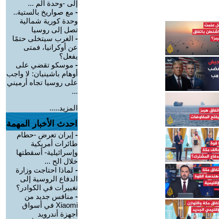
إلى -وحدة الم ...
-
مع صواريخ بالستية..
وحدة كورية شمالية
تصل إلى روسيا
-
الغرب سيتخلى حتمًا
عن أوكرانيا، فمتى
يفعل؟
-
موسكو تقضي على
أوهام باشينيان: لا واجب
على روسيا تجاه أرميني
...
المزيد.....
احدث الأخبار المهمة
-
إيران تعرض -حطام
طائرات أمريكية
وإسرائيلية- أسقطتها
خلال الح ...
-
لماذا احتاجت وزارة
الدفاع الروسية إلى
تغييرات في الكوادر؟
-
منافس جديد من
Xiaomi في أسواق
أجهزة أندرويد