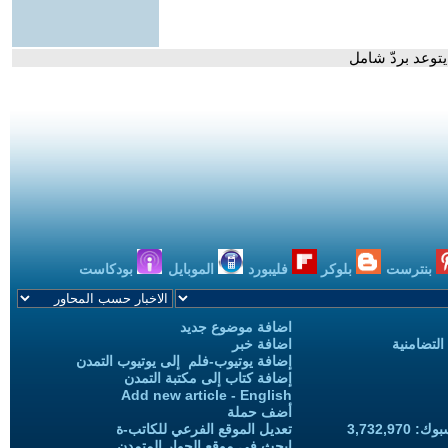
يتوعد بردّ شامل
بنترست
بلوكر
فليبورد
الموبايل
بودكاست
اضافة موضوع جديد
التضامنية
اضافة خبر
إضافة يوتيوب-فلم إلى يوتيوب التمدن
إضافة كتاب إلى مكتبة التمدن
Add new article - English
أضف حملة
3,732,97
تعديل الموقع الفرعي للكاتب-ة
ابحث في موقع الحوار المتمدن