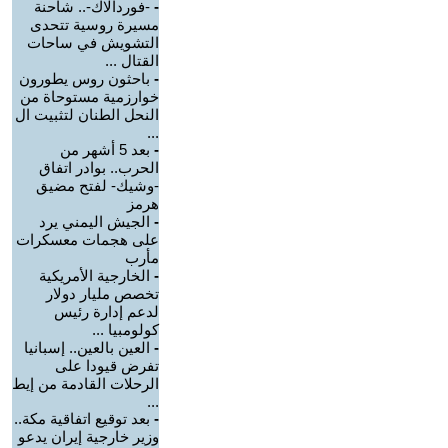
-
-فوردالاك-.. شاحنة
مسيرة روسية تتحدى
التشويش في ساحات
القتال ...
-
باحثون روس يطورون
خوارزمية مستوحاة من
النحل الطنان لتثبيت ال
...
-
بعد 5 أشهر من
الحرب.. بوادر اتفاق
-وشيك- لفتح مضيق
هرمز
-
الجيش اليمني يرد
على هجمات معسكرات
مأرب
-
الخارجية الأمريكية
تخصص مليار دولار
لدعم إدارة رئيس
كولومبيا ...
-
العين بالعين.. إسبانيا
تفرض قيودا على
الرحلات القادمة من إيط
...
-
بعد توقيع اتفاقية مكة..
وزير خارجية إيران يدعو