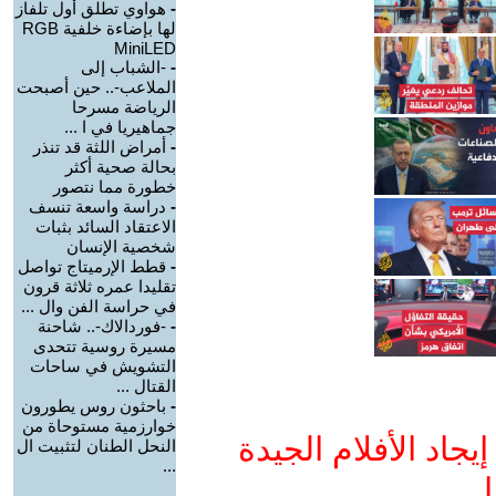
-
هواوي تطلق أول تلفاز
لها بإضاءة خلفية RGB
MiniLED
-
-الشباب إلى
الملاعب-.. حين أصبحت
الرياضة مسرحا
جماهيريا في ا ...
-
أمراض اللثة قد تنذر
بحالة صحية أكثر
خطورة مما نتصور
-
دراسة واسعة تنسف
الاعتقاد السائد بثبات
شخصية الإنسان
-
قطط الإرميتاج تواصل
تقليدا عمره ثلاثة قرون
في حراسة الفن وال ...
-
-فوردالاك-.. شاحنة
مسيرة روسية تتحدى
التشويش في ساحات
القتال ...
-
باحثون روس يطورون
خوارزمية مستوحاة من
جاد الأفلام الجيدة
النحل الطنان لتثبيت ال
...
ا