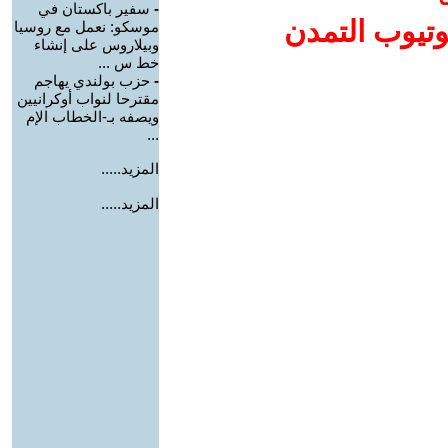
-
سفير باكستان في
وتيوب التمدن
موسكو: نعمل مع روسيا
وبيلاروس على إنشاء
خط س ...
-
حزب بولندي يهاجم
مقترحا لنواب أوكرانيين
ويصفه بـ-الخطاب الإم
...
المزيد.....
المزيد.....