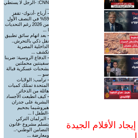
CNN: -الرجل لا يستطي
...
-
أرباح -أدنوك- تقفز
59% في النصف الأول
من 2026 رغم التحديات
ا ...
-
بعد اتهام سائق تطبيق
نقل ذكي بالتحرش..
الداخلية المصرية
تكشف ...
-
الدفاع الروسية: ضربنا
سفينتين محملتين
بشحنات عسكرية قبالة
سو ...
-
ترامب: الولايات
المتحدة تمتلك كميات
هائلة من الذخائر
-
كيف انطبعت الأجساد
البشرية على جدران
هيروشيما بجحيم
-الطفل ا ...
-
البرلمان التركي
جاد الأفلام الجيدة
يتسلم مشروع -قانون
التضامن الوطني-..
ا
ومعارضة ...