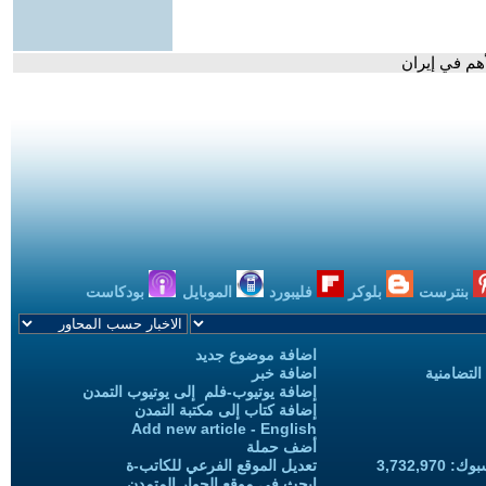
هم في إيران
بنترست
بلوكر
فليبورد
الموبايل
بودكاست
اضافة موضوع جديد
التضامنية
اضافة خبر
إضافة يوتيوب-فلم إلى يوتيوب التمدن
إضافة كتاب إلى مكتبة التمدن
Add new article - English
أضف حملة
3,732,97
تعديل الموقع الفرعي للكاتب-ة
ابحث في موقع الحوار المتمدن