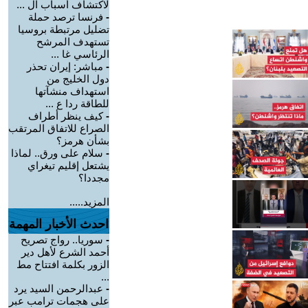
لاكتشاف أسباب ال ...
-
فرنسا ترصد حملة
تضليل مرتبطة بروسيا
تستهدف المرشح
الرئاسي غا ...
-
مباشر: إيران تحذر
دول الخليج من
استهداف منشآتها
للطاقة ردا ع ...
-
كيف ينظر أطراف
الصراع للاتفاق المرتقب
بشأن هرمز؟
-
سلام على ورق.. لماذا
يشتعل إقليم تيغراي
مجددا؟
المزيد.....
احدث الأخبار المهمة
-
سوريا.. رواج تصريح
أحمد الشرع لأهل دير
الزور بكلمة افتتاح مط
...
-
عبدالرحمن السيد يرد
على هجمات ترامب عبر