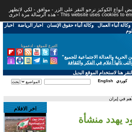
 أنواع الكوكيز نرجو النقر على الزر - موافق - لكي لاتظهر
This website uses cookies to ensure you ge
وكالة أنباء العمال
-
وكالة أنباء حقوق الإنسان
-
اخبار الرياضة
-
اخبار
لوم
التبرع للموقع - ادعمونا
حرية والعدالة الاجتماعية للجميع
"
تى نالها أعلام في الفكر والثقافة
قر هنا لاستخدام الموقع البديل
كوردي
English
هم في إيران
اخر الافلام
 يهدد منشأة