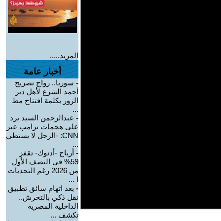
المزيد.....
أخبار عامة
-
سوريا.. رواج تصريح
أحمد الشرع لأهل دير
الزور بكلمة افتتاح مط
...
-
عبدالرحمن السيد يرد
على هجمات ترامب عبر
CNN: -الرجل لا يستطي
...
-
أرباح -أدنوك- تقفز
59% في النصف الأول
من 2026 رغم التحديات
ا ...
-
بعد اتهام سائق تطبيق
نقل ذكي بالتحرش..
الداخلية المصرية
تكشف ...