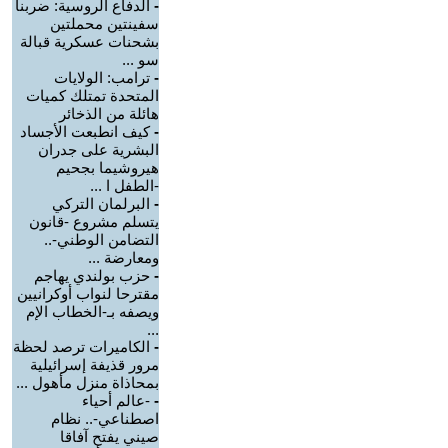
-
الدفاع الروسية: ضربنا
سفينتين محملتين
بشحنات عسكرية قبالة
سو ...
-
ترامب: الولايات
المتحدة تمتلك كميات
هائلة من الذخائر
-
كيف انطبعت الأجساد
البشرية على جدران
هيروشيما بجحيم
-الطفل ا ...
-
البرلمان التركي
يتسلم مشروع -قانون
التضامن الوطني-..
ومعارضة ...
-
حزب بولندي يهاجم
مقترحا لنواب أوكرانيين
ويصفه بـ-الخطاب الإم
...
-
الكاميرات ترصد لحظة
مرور قذيفة إسرائيلية
بمحاذاة منزل مأهول ...
-
-عالم أحياء
اصطناعي-.. نظام
صيني يفتح آفاقا