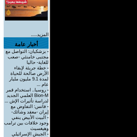
المزيد.....
أخبار عامة
-
بزشكيان: التواصل مع
مجتبى خامنئي -صعب
للغاية- حاليا
-
خطة جريئة لإبقاء
الأرض صالحة للحياة
لمدة 9.1 مليون مليار
عام ...
-
روسيا.. استخدام قمر
Bion-M العلمي الجديد
لدراسة تأثيرات الإش ...
-
فانس: التفاوض مع
إيران -معقد وشائك-
-
البيت الأبيض ينفي
وجود خلافات بين ترامب
وهيغسيث
-
الجيش الإسرائيلي