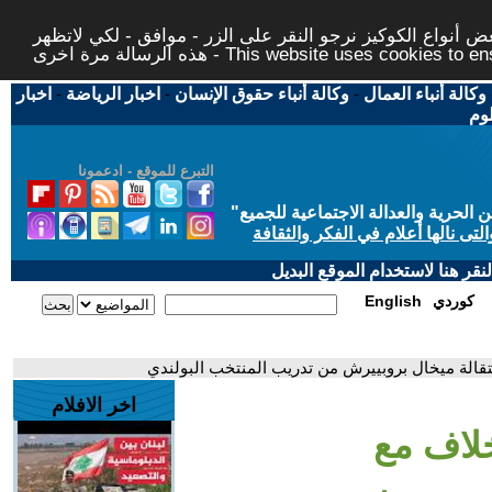
 أنواع الكوكيز نرجو النقر على الزر - موافق - لكي لاتظهر
This website uses cookies to ensure you ge
وكالة أنباء العمال
-
وكالة أنباء حقوق الإنسان
-
اخبار الرياضة
-
اخبار
لوم
التبرع للموقع - ادعمونا
حرية والعدالة الاجتماعية للجميع
"
تى نالها أعلام في الفكر والثقافة
قر هنا لاستخدام الموقع البديل
كوردي
English
تقالة ميخال بروبييرش من تدريب المنتخب البولندي
اخر الافلام
خلاف مع