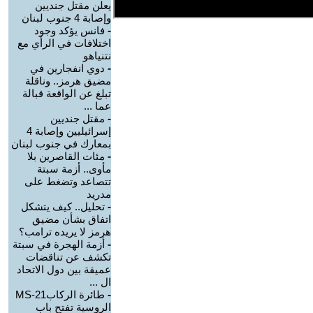
يعلن مقتل جنديين
وإصابة 4 جنوب لبنان
-
فانس يؤكد وجود
اختلافات في الرأي مع
نتنياهو
-
دوي انفجارين في
مضيق هرمز.. وناقلة
تبلغ عن الواقعة قبالة
عما ...
-
مقتل جنديين
إسرائيليين وإصابة 4
بمعارك في جنوب لبنان
-
مئات القاصرين بلا
مأوى.. أزمة سبتة
تتصاعد وتضغط على
مدريد
-
تحليل.. كيف يتشكل
اتفاق بشأن مضيق
هرمز لا يريده ترامب؟
-
أزمة الهجرة في سبتة
تكشف عن تناقضات
عميقة بين دول الاتحاد
ال ...
-
طائرة الركابMS-21
الروسية تفتح باب