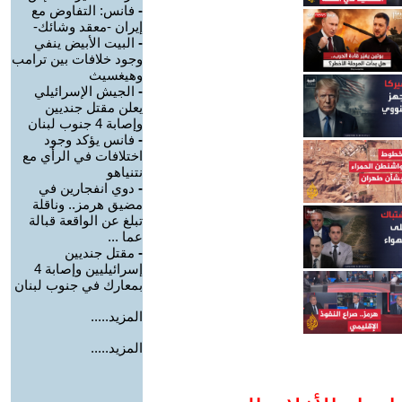
-
فانس: التفاوض مع
إيران -معقد وشائك-
-
البيت الأبيض ينفي
وجود خلافات بين ترامب
وهيغسيث
-
الجيش الإسرائيلي
يعلن مقتل جنديين
وإصابة 4 جنوب لبنان
-
فانس يؤكد وجود
اختلافات في الرأي مع
نتنياهو
-
دوي انفجارين في
مضيق هرمز.. وناقلة
تبلغ عن الواقعة قبالة
عما ...
-
مقتل جنديين
إسرائيليين وإصابة 4
بمعارك في جنوب لبنان
المزيد.....
المزيد.....