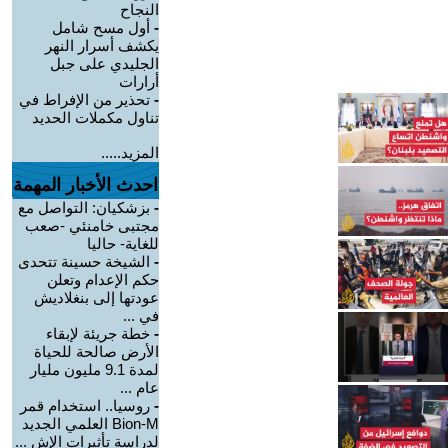
النجاح
-
أول مسح شامل
يكشف أسرار النهر
الجليدي على جبل
أرارات
-
تحذير من الإفراط في
تناول مكملات الحديد
المزيد.....
احدث الأخبار المهمة
-
بزشكيان: التواصل مع
مجتبى خامنئي -صعب
للغاية- حاليا
-
الشيخة حسينة تتحدى
حكم الإعدام وتعلن
عودتها إلى بنغلاديش
في ...
-
خطة جريئة لإبقاء
الأرض صالحة للحياة
لمدة 9.1 مليون مليار
عام ...
-
روسيا.. استخدام قمر
Bion-M العلمي الجديد
لدراسة تأثيرات الإش ...