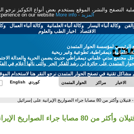
ة التصفح والنشر، الموقع يستخدم بعض أنواع الكوكيز نرجو النق
More info - المزيد
experience on our website
الفن
-
وكالة أنباء اليسار
-
وكالة أنباء العلمانية
-
وكالة أنباء العمال
-
وكا
الاقتصاد
-
اخبار الطب والعلوم
 الرئيسي لمؤسسة الحوار المتمدن
، علمانية، ديمقراطية، تطوعية وغير ربحية
ل مجتمع مدني علماني ديمقراطي حديث يضمن الحرية والعدالة الاجتم
حوار المتمدن على جائزة ابن رشد للفكر الحر والتى نالها أعلام في الفك
م مشاكل تقنية في تصفح الحوار المتمدن نرجو النقر هنا لاستخدام الموقع
كوردي
English
الاخبار
مراكز
الحوار المتمدن
- قتيلان وأكثر من 80 مصابا جراء الصواريخ الإيرانية على إسرائيل
- قتيلان وأكثر من 80 مصابا جراء الصواريخ ال