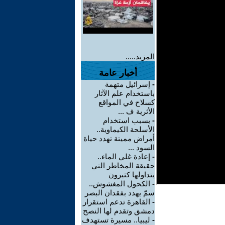
المزيد.....
أخبار عامة
-
إسرائيل متهمة
باستخدام علم الآثار
كسلاح في المواقع
الأثرية ف ...
-
بسبب استخدام
الأسلحة الكيماوية..
أمراض مميتة تهدد حياة
السود ...
-
إعادة غلي الماء..
حقيقة المخاطر التي
يتداولها كثيرون
-
الكحول المغشوش..
سمّ يهدد بفقدان البصر
-
القاهرة تدعم استقرار
دمشق وتقدم لها النصح
-
ليبيا.. مسيرة تستهدف