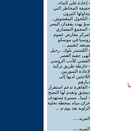
-
إعادة غلي الماء..
حقيقة المخاطر التي
يتداولها كثيرون
-
الكحول المغشوش..
سمّ يهدد بفقدان البصر
-
المجمع المعماري
لمركز معارض عموم
روسيا في موسكو
يستعد لتقييم ...
-
ألكسندر بلوك.. رحيل
أنهى حقبة العصر
الفضي للأدب الروسي
-
خارطة طريق تركية
لإعادة السوريين
اللاجئين لديها إلى
ديارهم
ا
-
القاهرة تدعم استقرار
دمشق وتقدم لها النصح
-
ليبيا.. مسيرة تستهدف
خزان مياه بمحطة تحلية
الزاوية بعد يوم م ...
المزيد.....
المزيد.....