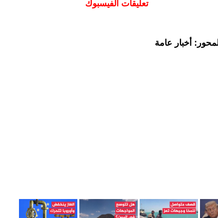
تعليقات الفيسبوك
محور: أخبار عامة