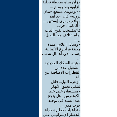
خزان مياه بمحطة تحلية
الزاوية بعد يوم م ...
-
-لوموند-: منتجع -سان
تروبيه- كان أحد أهم
مواقع جيفري إبستين ...
-
ألمانيا.. حزب
فاغنكنيخت يفتح الباب
أمام ائتلاف مع -البديل-
ل ...
-
وسائل إعلام: عمدة
مدينة فرايبرغ الألمانية
يتسبب في أعمال شغب
...
-
هيئة السكك الحديدية
: تشغيل عدد من
القطارات الإضافية بين
الق ...
-
زهرة النيل.. قاتل
ليلكي يخنق الأنهار
-
ميشيغان على خط
الكونغرس.. هل ينجح
عبد السيد في توحيد
حزب منق ...
-
تداعيات خطيرة جراء
الحصار الإسرائيلي على