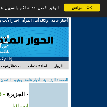
موافق - OK
لتوفير افضل خدمة لكم ولتسهيل عملي
أخبار عامة
-
وكالة أنباء المرأة
-
اخبار الأدب و
الموقع
يسارية
"من أج
حاز ال
إذا لديك
الزوار
اضافة/خدمات
بحث/الارشيف
الصفحة الرئيسية
-
أخبار عامة
-
يوتيوب التمدن
- الجزيرة
إسرائيل