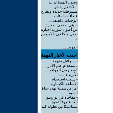
وصول المساعدات
-
الاحتلال يدشن
مستوطنة جديدة ويطرح
عطاءات لمئات
الوحدات بالضف ...
-
بيني صفدي.. مخرج
من أصول سورية اختاره
نولان ملكا في -الأوديس
...
المزيد.....
احدث الأخبار المهمة
-
إسرائيل متهمة
باستخدام علم الآثار
كسلاح في المواقع
الأثرية ف ...
-
بسبب استخدام
الأسلحة الكيماوية..
أمراض مميتة تهدد حياة
السود ...
-
مفاجأة في تورونتو:
ألكسندروفا تطيح
بسبالينكا من بطولة كندا
ا ...