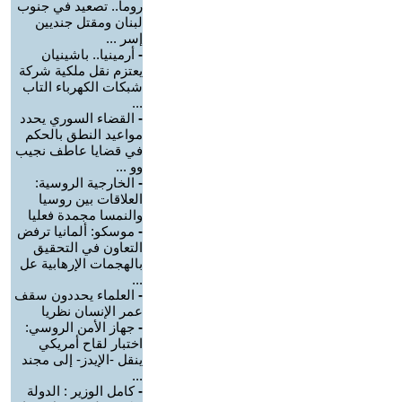
روما.. تصعيد في جنوب
لبنان ومقتل جنديين
إسر ...
-
أرمينيا.. باشينيان
يعتزم نقل ملكية شركة
شبكات الكهرباء التاب
...
-
القضاء السوري يحدد
مواعيد النطق بالحكم
في قضايا عاطف نجيب
وو ...
-
الخارجية الروسية:
العلاقات بين روسيا
والنمسا مجمدة فعليا
-
موسكو: ألمانيا ترفض
التعاون في التحقيق
بالهجمات الإرهابية عل
...
-
العلماء يحددون سقف
عمر الإنسان نظريا
-
جهاز الأمن الروسي:
اختبار لقاح أمريكي
ينقل -الإيدز- إلى مجند
...
-
كامل الوزير : الدولة