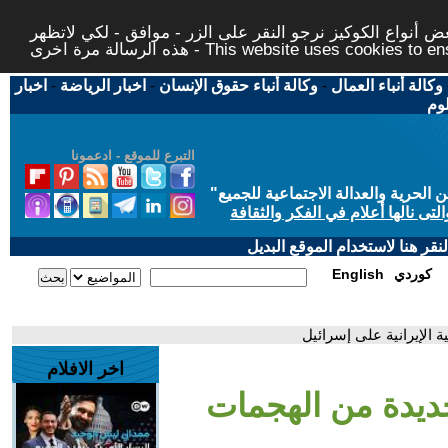
 أنواع الكوكيز نرجو النقر على الزر - موافق - لكي لاتظهر
This website uses cookies to ensure you ge
وكالة أنباء العمال
-
وكالة أنباء حقوق الإنسان
-
اخبار الرياضة
-
اخبار
لوم
التبرع للموقع - ادعمونا
حرية والعدالة الاجتماعية للجميع
"
تى نالها أعلام في الفكر والثقافة
قر هنا لاستخدام الموقع البديل
كوردي
English
 الإيرانية على إسرائيل
اخر الافلام
جديدة من الهجمات