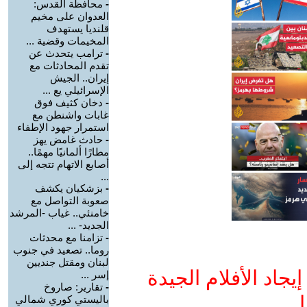
-
محافظة القدس:
العدوان على مخيم
قلنديا يستهدف
المخيمات وقضية ...
-
ترامب يتحدث عن
تقدم المحادثات مع
إيران.. الجيش
الإسرائيلي يع ...
-
دخان كثيف فوق
غابات واشنطن مع
استمرار جهود الإطفاء
-
حادث غامض يهز
مطارًا ألمانيًا مهمًا..
أصابع الاتهام تتجه إلى
...
-
بزشكيان يكشف
صعوبة التواصل مع
خامنئي.. غياب -المرشد
الجديد- ...
-
تزامنا مع محدثات
روما.. تصعيد في جنوب
لبنان ومقتل جنديين
جاد الأفلام الجيدة
إسر ...
-
تقارير: صاروخ
ا
باليستي كوري شمالي