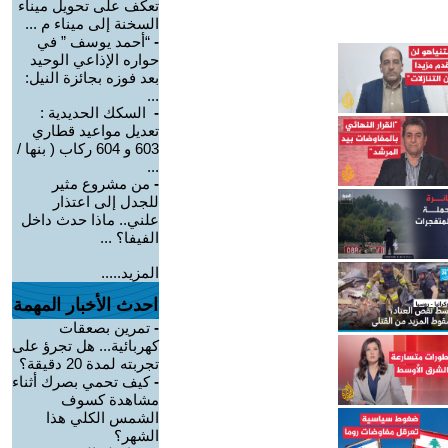
تعكف على تحويل ميناء
السخنة إلى ميناء م ...
-
“أحمد يوسف ” في
حواره الإذاعي الوحيد
بعد فوزه بجائزة النيل:
...
-
السكك الحديدية :
تعديل مواعيد قطاري
603 و 604 ركاب ( بنها /
...
-
من مشروع مثير
للجدل إلى اعتذار
علني.. ماذا حدث داخل
الفيفا؟ ...
المزيد.....
احدث الأخبار المهمة
-
تمرين بصعقات
كهربائية... هل تجرؤ على
تجربته لمدة 20 دقيقة؟
-
كيف تحمي بصرك أثناء
مشاهدة كسوف
الشمس الكلي هذا
الشهر؟