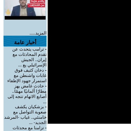
المزيد.....
أخبار عامة
-
ترامب يتحدث عن
تقدم المحادثات مع
إيران.. الجيش
الإسرائيلي يع ...
-
دخان كثيف فوق
غابات واشنطن مع
استمرار جهود الإطفاء
-
حادث غامض يهز
مطارًا ألمانيًا مهمًا..
أصابع الاتهام تتجه إلى
...
-
بزشكيان يكشف
صعوبة التواصل مع
خامنئي.. غياب -المرشد
الجديد- ...
-
تزامنا مع محدثات