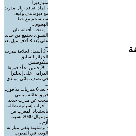
مليارديرا
-
لماذا تعاقد ريال مدريد
مع ديوماندي وكيف
سينسجم مع خط
الهجوم ...
-
منتخب أفغانستان
النسوي يجتمع من جديد
على بُعد 8 آلاف ميل بعد
...
ة
-
3 أسماء لخلافة مدرب
الجزائر السابق
بيتكوفيتش
-
الأرجنتين تخلّد فوزها
الدرامي على إنجلترا
في نصف نهائي موندي
...
-
بعد 6 مباريات بلا فوز..
فريق عائلة ميسي
يبحث عن مدرب جديد
-
أحزاب إسبانية تطالب
باستبعاد المغرب من
مونديال 2030 بسبب
أزم ...
-
برشلونة يلغي مباراته
الودية في المغرب