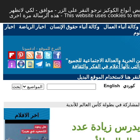
 أنواع الكوكيز نرجو النقر على الزر - موافق - لكي لاتظهر
This website uses cookies to ensure you ge
وكالة أنباء العمال
-
وكالة أنباء حقوق الإنسان
-
اخبار الرياضة
-
اخبار
لوم
التبرع للموقع - ادعمونا
حرية والعدالة الاجتماعية للجميع
"
تى نالها أعلام في الفكر والثقافة
قر هنا لاستخدام الموقع البديل
كوردي
English
 المشاركة في بطولة كأس العالم للأندية
اخر الافلام
 يدرس زيادة عدد