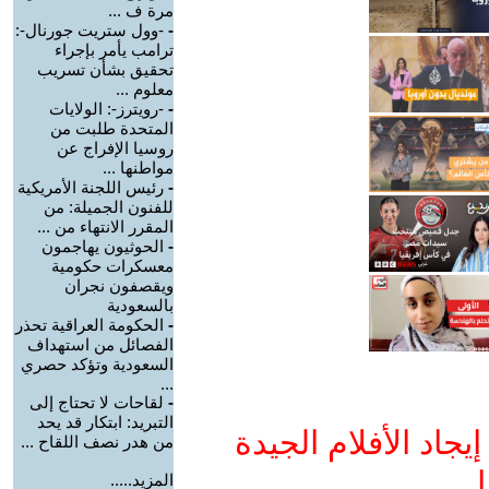
مرة ف ...
-
-وول ستريت جورنال-:
ترامب يأمر بإجراء
تحقيق بشأن تسريب
معلوم ...
-
-رويترز-: الولايات
المتحدة طلبت من
روسيا الإفراج عن
مواطنها ...
-
رئيس اللجنة الأمريكية
للفنون الجميلة: من
المقرر الانتهاء من ...
-
الحوثيون يهاجمون
معسكرات حكومية
ويقصفون نجران
بالسعودية
-
الحكومة العراقية تحذر
الفصائل من استهداف
السعودية وتؤكد حصري
...
-
لقاحات لا تحتاج إلى
التبريد: ابتكار قد يحد
جاد الأفلام الجيدة
من هدر نصف اللقاح ...
ا
المزيد.....