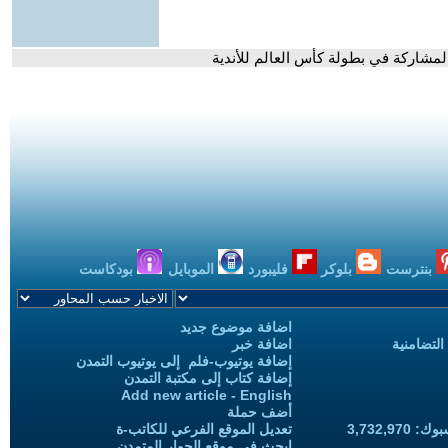
 المشاركة في بطولة كأس العالم للأندية
بنترست
بلوكر
فليبورد
الموبايل
بودكاست
اضافة موضوع جديد
التضامنية
اضافة خبر
إضافة يوتيوب-فلم إلى يوتيوب التمدن
إضافة كتاب إلى مكتبة التمدن
Add new article - English
أضف حملة
3,732,97
تعديل الموقع الفرعي للكاتب-ة
ابحث في موقع الحوار المتمدن