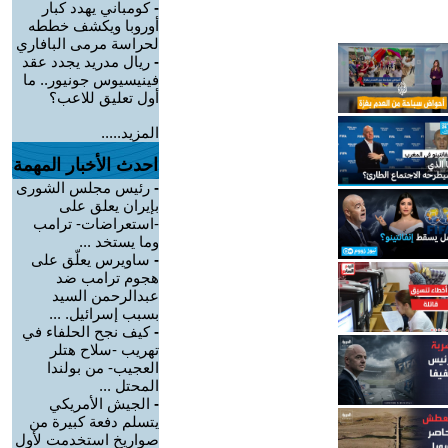
-
كومباني يهدد كبار
أوروبا ويكشف خططه
لحراسة مرمى البافاري
-
ريال مدريد يجدد عقد
فينيسيوس جونيور.. ما
أول تعليق للاعب؟
المزيد.....
احدث الأخبار المهمة
-
رئيس مجلس الشورى
بإيران يعلق على
-استعراضات- ترامب
وما يستخد ...
-
ساويرس يعلّق على
هجوم ترامب ضد
عبدالرحمن السيد
بسبب إسرائيل. ...
-
كيف نجح الحلفاء في
تهريب -سلاح هتلر
العجيب- من بولندا
المحتل ...
-
الجيش الأمريكي
يتسلم دفعة كبيرة من
صواريخ استخدمت لأول