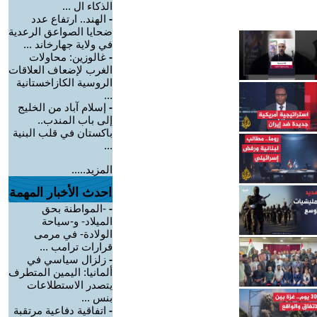
الذكاء ال ...
-
الهند.. ارتفاع عدد
ضحايا الصواعق الرعدية
في ولاية جهارخاند ...
-
غالوزين: محاولات
الغرب لإضعاف العلاقات
الروسية الكازاخستانية
...
-
إسلام آباد من الخليج
إلى باب المندب..
باكستان في قلب البنية
...
المزيد.....
احدث الأخبار المهمة
-
-المواطنة بحق
الميلاد- و-سياحة
الولادة- في مرمى
قرارات ترامب ...
-
زلزال سياسي في
ألمانيا: اليمين المتطرف
يتصدر الاستطلاعات
بنس ...
-
اتفاقية دفاعية مرتقبة