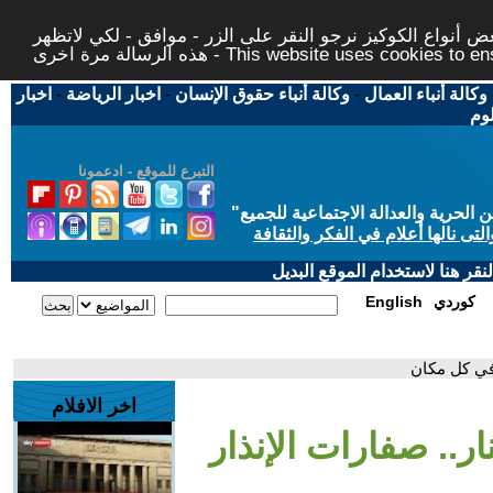
 أنواع الكوكيز نرجو النقر على الزر - موافق - لكي لاتظهر
This website uses cookies to ensure you ge
وكالة أنباء العمال
-
وكالة أنباء حقوق الإنسان
-
اخبار الرياضة
-
اخبار
لوم
التبرع للموقع - ادعمونا
حرية والعدالة الاجتماعية للجميع
"
تى نالها أعلام في الفكر والثقافة
قر هنا لاستخدام الموقع البديل
كوردي
English
 في كل مكان
اخر الافلام
ر.. صفارات الإنذار