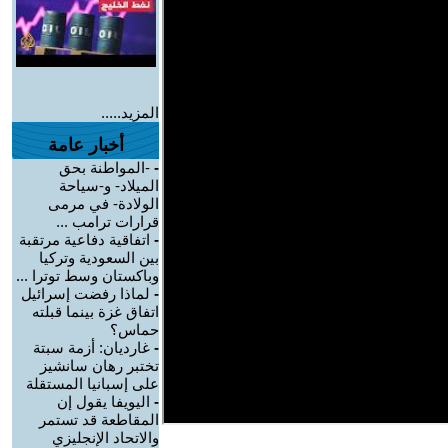
المزيد.....
أخبار عامة
-
-المواطنة بحق
الميلاد- و-سياحة
الولادة- في مرمى
قرارات ترامب ...
-
اتفاقية دفاعية مرتقبة
بين السعودية وتركيا
وباكستان وسط توترا ...
-
لماذا رفضت إسرائيل
اتفاق غزة بينما قبلته
حماس؟
-
غارديان: أزمة سبتة
تختبر رهان سانشيز
على إسبانيا المستقلة
-
اليويفا يقول إن
المقاطعة قد تستمر
والاتحاد الإنجليزي