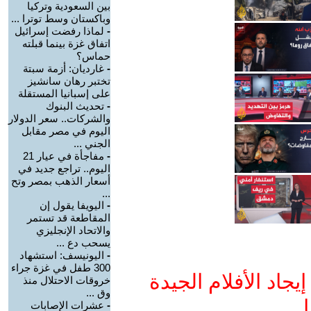
بين السعودية وتركيا
وباكستان وسط توترا ...
-
لماذا رفضت إسرائيل
اتفاق غزة بينما قبلته
حماس؟
-
غارديان: أزمة سبتة
تختبر رهان سانشيز
على إسبانيا المستقلة
-
تحديث البنوك
والشركات.. سعر الدولار
اليوم في مصر مقابل
الجني ...
-
مفاجأة في عيار 21
اليوم.. تراجع جديد في
أسعار الذهب بمصر وتح
...
-
اليويفا يقول إن
المقاطعة قد تستمر
والاتحاد الإنجليزي
يسحب دع ...
-
اليونيسف: استشهاد
300 طفل في غزة جراء
جاد الأفلام الجيدة
خروقات الاحتلال منذ
وق ...
ا
-
عشرات الإصابات