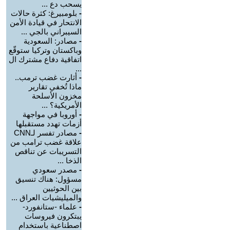
يسحب دع ...
-
بلومبيرغ: كثرة حالات
الانتحار في قيادة الأمن
السيبراني بالجي ...
-
مصادر: السعودية
وباكستان وتركيا ستوقّع
اتفاقية دفاع مشترك ال
...
-
أثارت غضب ترمب..
ماذا تُخفي تقارير
مخزون الأسلحة
الأمريكية؟ ...
-
أوروبا في مواجهة
أزمات تهدد مستقبلها
-
مصادر تفسر لـCNN
علاقة غضب ترامب من
التسريبات عن تناقص
الذخا ...
-
مصدر سعودي
مسؤول: هناك تنسيق
بين الحوثيين
والميليشيات العراق ...
-
علماء -ستانفورد-
يبتكرون فيروسات
اصطناعية باستخدام