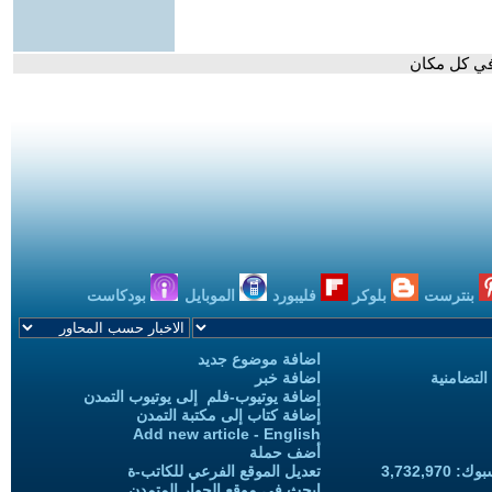
 في كل مكان
بنترست
بلوكر
فليبورد
الموبايل
بودكاست
اضافة موضوع جديد
التضامنية
اضافة خبر
إضافة يوتيوب-فلم إلى يوتيوب التمدن
إضافة كتاب إلى مكتبة التمدن
Add new article - English
أضف حملة
3,732,97
تعديل الموقع الفرعي للكاتب-ة
ابحث في موقع الحوار المتمدن