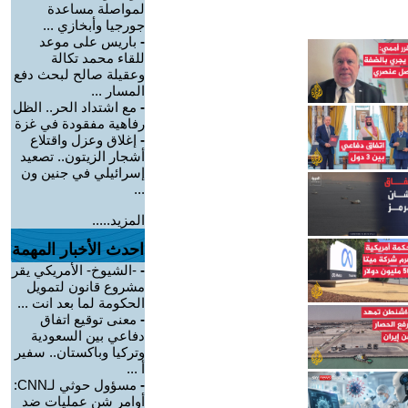
لمواصلة مساعدة
جورجيا وأبخازي ...
-
باريس على موعد
للقاء محمد تكالة
وعقيلة صالح لبحث دفع
المسار ...
-
مع اشتداد الحر.. الظل
رفاهية مفقودة في غزة
-
إغلاق وعزل واقتلاع
أشجار الزيتون.. تصعيد
إسرائيلي في جنين ون
...
المزيد.....
احدث الأخبار المهمة
-
-الشيوخ- الأمريكي يقر
مشروع قانون لتمويل
الحكومة لما بعد انت ...
-
معنى توقيع اتفاق
دفاعي بين السعودية
وتركيا وباكستان.. سفير
أ ...
-
مسؤول حوثي لـCNN:
أوامر شن عمليات ضد