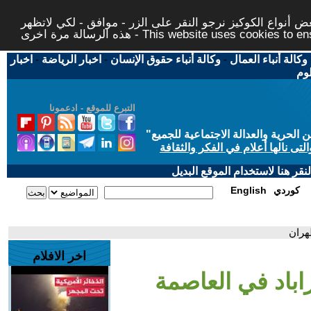
 أنواع الكوكيز نرجو النقر على الزر - موافق - لكي لاتظهر
This website uses cookies to ensure you ge
وكالة أنباء العمال
-
وكالة أنباء حقوق الإنسان
-
اخبار الرياضة
-
اخبار
لوم
التبرع للموقع - ادعمونا
حرية والعدالة الاجتماعية للجميع
"
تى نالها أعلام في الفكر والثقافة
قر هنا لاستخدام الموقع البديل
كوردي
English
هران
اخر الافلام
باد في العاصمة