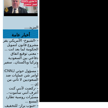
المزيد.....
أخبار عامة
-
-الشيوخ- الأمريكي يقر
مشروع قانون لتمويل
الحكومة لما بعد انت ...
-
معنى توقيع اتفاق
دفاعي بين السعودية
وتركيا وباكستان.. سفير
أ ...
-
مسؤول حوثي لـCNN:
أوامر شن عمليات ضد
السعوديين لا تأتي من
إي ...
-
-ركضت لأنني كنت
أعرف أنني سأموت-..
مسيّرات روسية تطارد
المسع ...
-
-حبوب براز- للتخفيف