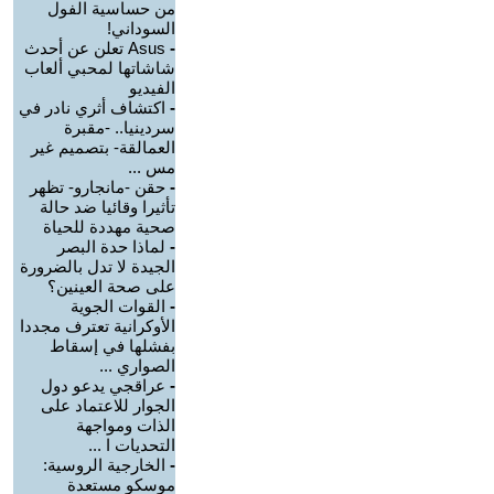
من حساسية الفول
السوداني!
-
Asus تعلن عن أحدث
شاشاتها لمحبي ألعاب
الفيديو
-
اكتشاف أثري نادر في
سردينيا.. -مقبرة
العمالقة- بتصميم غير
مس ...
-
حقن -مانجارو- تظهر
تأثيرا وقائيا ضد حالة
صحية مهددة للحياة
-
لماذا حدة البصر
الجيدة لا تدل بالضرورة
على صحة العينين؟
-
القوات الجوية
الأوكرانية تعترف مجددا
بفشلها في إسقاط
الصواري ...
-
عراقجي يدعو دول
الجوار للاعتماد على
الذات ومواجهة
التحديات ا ...
-
الخارجية الروسية:
موسكو مستعدة