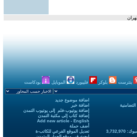
هران
بنترست
بلوكر
فليبورد
الموبايل
بودكاست
اضافة موضوع جديد
التضامنية
اضافة خبر
إضافة يوتيوب-فلم إلى يوتيوب التمدن
إضافة كتاب إلى مكتبة التمدن
Add new article - English
أضف حملة
3,732,97
تعديل الموقع الفرعي للكاتب-ة
ابحث في موقع الحوار المتمدن