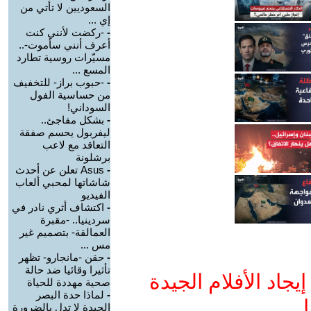
السعوديين لا تأتي من
إي ...
-
-ركضت لأنني كنت
أعرف أنني سأموت-..
مسيّرات روسية تطارد
المسع ...
-
-حبوب براز- للتخفيف
من حساسية الفول
السوداني!
-
بشكل مفاجئ..
ليفربول يحسم صفقة
التعاقد مع لاعب
برشلونة
-
Asus تعلن عن أحدث
شاشاتها لمحبي ألعاب
الفيديو
-
اكتشاف أثري نادر في
سردينيا.. -مقبرة
العمالقة- بتصميم غير
مس ...
-
حقن -مانجارو- تظهر
تأثيرا وقائيا ضد حالة
جاد الأفلام الجيدة
صحية مهددة للحياة
-
لماذا حدة البصر
ا
الجيدة لا تدل بالضرورة