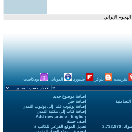
بنترست
بلوكر
فليبورد
الموبايل
بودكاست
اضافة موضوع جديد
التضامنية
اضافة خبر
إضافة يوتيوب-فلم إلى يوتيوب التمدن
إضافة كتاب إلى مكتبة التمدن
Add new article - English
أضف حملة
3,732,97
تعديل الموقع الفرعي للكاتب-ة
ابحث في موقع الحوار المتمدن