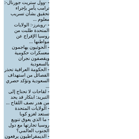
-
-وول ستريت جورنال-:
ترامب يأمر بإجراء
تحقيق بشأن تسريب
معلوم ...
-
-رويترز-: الولايات
المتحدة طلبت من
روسيا الإفراج عن
مواطنها ...
-
الحوثيون يهاجمون
معسكرات حكومية
ويقصفون نجران
بالسعودية
-
الحكومة العراقية تحذر
الفصائل من استهداف
السعودية وتؤكد حصري
...
-
لقاحات لا تحتاج إلى
التبريد: ابتكار قد يحد
من هدر نصف اللقاح ...
-
الولايات المتحدة
تستعد لغزو كوبا
-
ما الذي يعوق تنويع
روسيا تجارتها مع دول
الجنوب العالمي؟
-
الديمقراطيون يرفعون