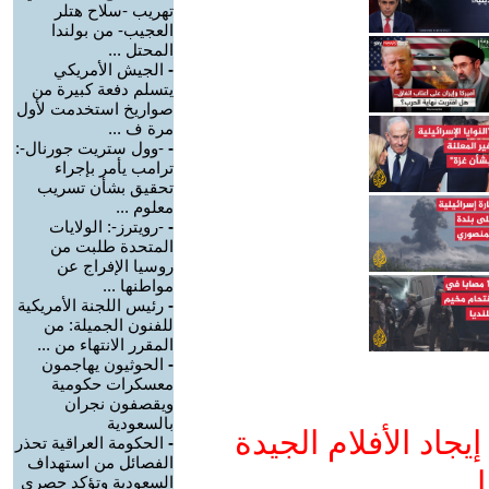
تهريب -سلاح هتلر
العجيب- من بولندا
المحتل ...
-
الجيش الأمريكي
يتسلم دفعة كبيرة من
صواريخ استخدمت لأول
مرة ف ...
-
-وول ستريت جورنال-:
ترامب يأمر بإجراء
تحقيق بشأن تسريب
معلوم ...
-
-رويترز-: الولايات
المتحدة طلبت من
روسيا الإفراج عن
مواطنها ...
-
رئيس اللجنة الأمريكية
للفنون الجميلة: من
المقرر الانتهاء من ...
-
الحوثيون يهاجمون
معسكرات حكومية
ويقصفون نجران
بالسعودية
جاد الأفلام الجيدة
-
الحكومة العراقية تحذر
الفصائل من استهداف
ا
السعودية وتؤكد حصري