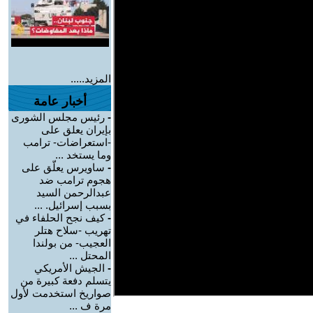
المزيد.....
أخبار عامة
-
رئيس مجلس الشورى
بإيران يعلق على
-استعراضات- ترامب
وما يستخد ...
-
ساويرس يعلّق على
هجوم ترامب ضد
عبدالرحمن السيد
بسبب إسرائيل. ...
-
كيف نجح الحلفاء في
تهريب -سلاح هتلر
العجيب- من بولندا
المحتل ...
-
الجيش الأمريكي
يتسلم دفعة كبيرة من
صواريخ استخدمت لأول
مرة ف ...