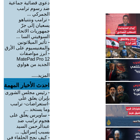
دعوى قضائية جماعية
ضد رسوم ترامب
الجمركي ...
-
ترامب ونتنياهو
يسعيان إلى جرّ
جمهوريات الاتحاد
السوفيتي السا ...
-
تأثير الميلاتونين
والمغنيسيوم على الأرق
-
أبرز مواصفات
MatePad Pro 12
الجديد من هواوي
المزيد.....
احدث الأخبار المهمة
-
رئيس مجلس الشورى
بإيران يعلق على
-استعراضات- ترامب
وما يستخد ...
-
ساويرس يعلّق على
هجوم ترامب ضد
عبدالرحمن السيد
بسبب إسرائيل. ...
-
كيف نجح الحلفاء في