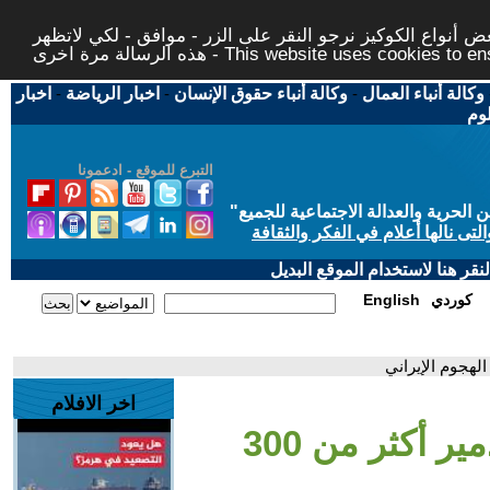
 أنواع الكوكيز نرجو النقر على الزر - موافق - لكي لاتظهر
This website uses cookies to ensure you ge
وكالة أنباء العمال
-
وكالة أنباء حقوق الإنسان
-
اخبار الرياضة
-
اخبار
لوم
التبرع للموقع - ادعمونا
حرية والعدالة الاجتماعية للجميع
"
تى نالها أعلام في الفكر والثقافة
قر هنا لاستخدام الموقع البديل
كوردي
English
اخر الافلام
- قتيل في إسرائيل وتدمير أكثر من 300