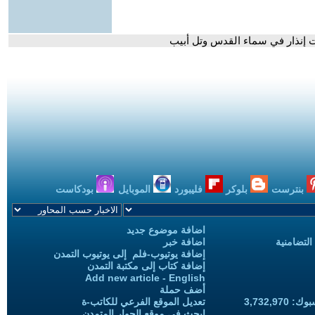
ت إنذار في سماء القدس وتل أبيب
بنترست
بلوكر
فليبورد
الموبايل
بودكاست
اضافة موضوع جديد
التضامنية
اضافة خبر
إضافة يوتيوب-فلم إلى يوتيوب التمدن
إضافة كتاب إلى مكتبة التمدن
Add new article - English
أضف حملة
3,732,97
تعديل الموقع الفرعي للكاتب-ة
ابحث في موقع الحوار المتمدن