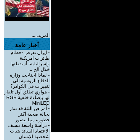
المزيد.....
أخبار عامة
-
إيران تعرض -حطام
طائرات أمريكية
وإسرائيلية- أسقطتها
خلال الح ...
-
لماذا احتاجت وزارة
الدفاع الروسية إلى
تغييرات في الكوادر؟
-
هواوي تطلق أول تلفاز
لها بإضاءة خلفية RGB
MiniLED
-
أمراض اللثة قد تنذر
بحالة صحية أكثر
خطورة مما نتصور
-
دراسة واسعة تنسف
الاعتقاد السائد بثبات
شخصية الإنسان