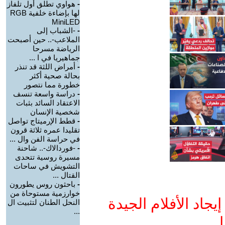
-
هواوي تطلق أول تلفاز
لها بإضاءة خلفية RGB
MiniLED
-
-الشباب إلى
الملاعب-.. حين أصبحت
الرياضة مسرحا
جماهيريا في ا ...
-
أمراض اللثة قد تنذر
بحالة صحية أكثر
خطورة مما نتصور
-
دراسة واسعة تنسف
الاعتقاد السائد بثبات
شخصية الإنسان
-
قطط الإرميتاج تواصل
تقليدا عمره ثلاثة قرون
في حراسة الفن وال ...
-
-فوردالاك-.. شاحنة
مسيرة روسية تتحدى
التشويش في ساحات
القتال ...
-
باحثون روس يطورون
خوارزمية مستوحاة من
جاد الأفلام الجيدة
النحل الطنان لتثبيت ال
...
ا