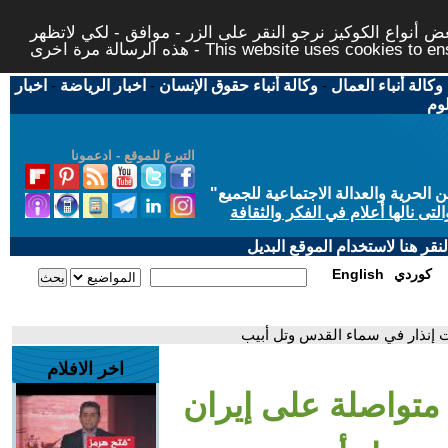
 أنواع الكوكيز نرجو النقر على الزر - موافق - لكي لاتظهر
This website uses cookies to ensure you ge
وكالة أنباء العمال
-
وكالة أنباء حقوق الإنسان
-
اخبار الرياضة
-
اخبار
لوم
التبرع للموقع - ادعمونا
حرية والعدالة الاجتماعية للجميع
"
تى نالها أعلام في الفكر والثقافة
قر هنا لاستخدام الموقع البديل
كوردي
English
ت إنذار في سماء القدس وتل أبيب
اخر الافلام
 متواصلة على إيران