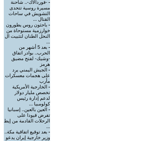
-
-فوردالاك-.. شاحنة
مسيرة روسية تتحدى
التشويش في ساحات
القتال ...
-
باحثون روس يطورون
خوارزمية مستوحاة من
النحل الطنان لتثبيت ال
...
-
بعد 5 أشهر من
الحرب.. بوادر اتفاق
-وشيك- لفتح مضيق
هرمز
-
الجيش اليمني يرد
على هجمات معسكرات
مأرب
-
الخارجية الأمريكية
تخصص مليار دولار
لدعم إدارة رئيس
كولومبيا ...
-
العين بالعين.. إسبانيا
تفرض قيودا على
الرحلات القادمة من إيط
...
-
بعد توقيع اتفاقية مكة..
وزير خارجية إيران يدعو