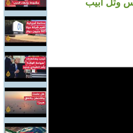
س وتل أبيب