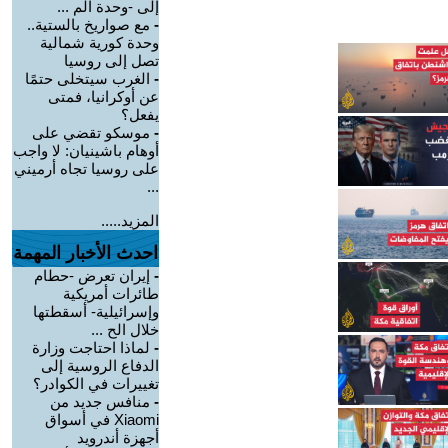
إلى -وحدة الم ...
-
مع صواريخ بالستية..
وحدة كورية شمالية
تصل إلى روسيا
-
الغرب سيتخلى حتمًا
عن أوكرانيا، فمتى
يفعل؟
-
موسكو تقضي على
أوهام باشينيان: لا واجب
على روسيا تجاه أرميني
...
المزيد.....
احدث الأخبار المهمة
-
إيران تعرض -حطام
طائرات أمريكية
وإسرائيلية- أسقطتها
خلال الح ...
-
لماذا احتاجت وزارة
الدفاع الروسية إلى
تغييرات في الكوادر؟
-
منافس جديد من
Xiaomi في أسواق
أجهزة أندرويد