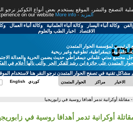
ة التصفح والنشر، الموقع يستخدم بعض أنواع الكوكيز نرجو النق
More info - المزيد
experience on our website
الفن
-
وكالة أنباء اليسار
-
وكالة أنباء العلمانية
-
وكالة أنباء العمال
-
وكا
الاقتصاد
-
اخبار الطب والعلوم
 الرئيسي لمؤسسة الحوار المتمدن
، علمانية، ديمقراطية، تطوعية وغير ربحية
ل مجتمع مدني علماني ديمقراطي حديث يضمن الحرية والعدالة الاجتم
حوار المتمدن على جائزة ابن رشد للفكر الحر والتى نالها أعلام في الفك
م مشاكل تقنية في تصفح الحوار المتمدن نرجو النقر هنا لاستخدام الموقع
كوردي
English
الاخبار
مراكز
الحوار المتمدن
- مقاتلة أوكرانية تدمر أهدافا روسية في زابوريجيا
قاتلة أوكرانية تدمر أهدافا روسية في زابوريجي