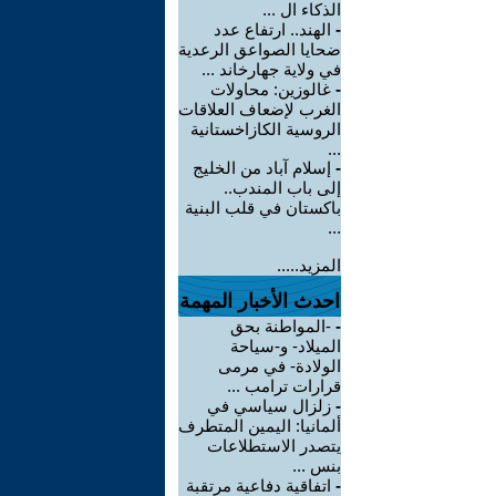
الذكاء ال ...
-
الهند.. ارتفاع عدد
ضحايا الصواعق الرعدية
في ولاية جهارخاند ...
-
غالوزين: محاولات
الغرب لإضعاف العلاقات
الروسية الكازاخستانية
...
-
إسلام آباد من الخليج
إلى باب المندب..
باكستان في قلب البنية
...
المزيد.....
احدث الأخبار المهمة
-
-المواطنة بحق
الميلاد- و-سياحة
الولادة- في مرمى
قرارات ترامب ...
-
زلزال سياسي في
ألمانيا: اليمين المتطرف
يتصدر الاستطلاعات
بنس ...
-
اتفاقية دفاعية مرتقبة