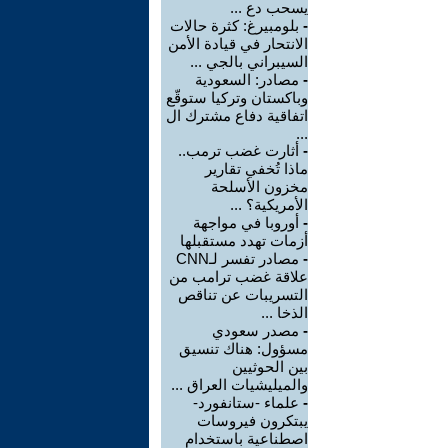
يسحب دع ...
-
بلومبيرغ: كثرة حالات
الانتحار في قيادة الأمن
السيبراني بالجي ...
-
مصادر: السعودية
وباكستان وتركيا ستوقّع
اتفاقية دفاع مشترك ال
...
-
أثارت غضب ترمب..
ماذا تُخفي تقارير
مخزون الأسلحة
الأمريكية؟ ...
-
أوروبا في مواجهة
أزمات تهدد مستقبلها
-
مصادر تفسر لـCNN
علاقة غضب ترامب من
التسريبات عن تناقص
الذخا ...
-
مصدر سعودي
مسؤول: هناك تنسيق
بين الحوثيين
والميليشيات العراق ...
-
علماء -ستانفورد-
يبتكرون فيروسات
اصطناعية باستخدام