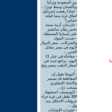
بين السعودية وتركيا
وباكستان وسط توترا ...
-
لماذا رفضت إسرائيل
اتفاق غزة بينما قبلته
حماس؟
-
غارديان: أزمة سبتة
تختبر رهان سانشيز
على إسبانيا المستقلة
-
تحديث البنوك
والشركات.. سعر الدولار
اليوم في مصر مقابل
الجني ...
-
مفاجأة في عيار 21
ا
اليوم.. تراجع جديد في
أسعار الذهب بمصر وتح
...
-
اليويفا يقول إن
المقاطعة قد تستمر
والاتحاد الإنجليزي
يسحب دع ...
-
اليونيسف: استشهاد
300 طفل في غزة جراء
خروقات الاحتلال منذ
وق ...
-
عشرات الإصابات