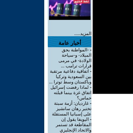
المزيد.....
أخبار عامة
-
-المواطنة بحق
الميلاد- و-سياحة
الولادة- في مرمى
قرارات ترامب ...
-
اتفاقية دفاعية مرتقبة
بين السعودية وتركيا
وباكستان وسط توترا ...
-
لماذا رفضت إسرائيل
اتفاق غزة بينما قبلته
حماس؟
-
غارديان: أزمة سبتة
تختبر رهان سانشيز
على إسبانيا المستقلة
-
اليويفا يقول إن
المقاطعة قد تستمر
والاتحاد الإنجليزي