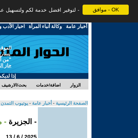
موافق - OK
لتوفير افضل خدمة لكم ولتسهيل عملي
أخبار عامة
-
وكالة أنباء المرأة
-
اخبار الأدب و
الموقع
يسارية
"من أج
حاز ال
إذا لديك
الزوار
اضافة/خدمات
بحث/الارشيف
الصفحة الرئيسية
-
أخبار عامة
-
يوتيوب التمدن
- الجزيرة
- م
2025 / 6 / 13