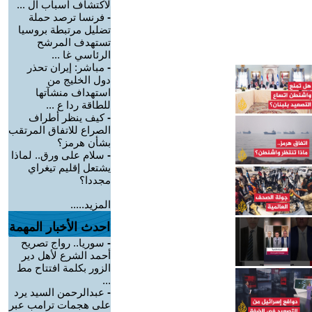
لاكتشاف أسباب ال ...
-
فرنسا ترصد حملة
تضليل مرتبطة بروسيا
تستهدف المرشح
الرئاسي غا ...
-
مباشر: إيران تحذر
دول الخليج من
استهداف منشآتها
للطاقة ردا ع ...
-
كيف ينظر أطراف
الصراع للاتفاق المرتقب
بشأن هرمز؟
-
سلام على ورق.. لماذا
يشتعل إقليم تيغراي
مجددا؟
المزيد.....
احدث الأخبار المهمة
-
سوريا.. رواج تصريح
أحمد الشرع لأهل دير
الزور بكلمة افتتاح مط
...
-
عبدالرحمن السيد يرد
على هجمات ترامب عبر