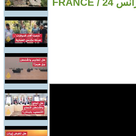
القوارب لكسر حصار غزة --• فرانس 24 / FRANCE