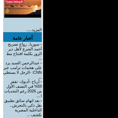
المزيد.....
أخبار عامة
-
سوريا.. رواج تصريح
أحمد الشرع لأهل دير
الزور بكلمة افتتاح مط
...
-
عبدالرحمن السيد يرد
على هجمات ترامب عبر
CNN: -الرجل لا يستطي
...
-
أرباح -أدنوك- تقفز
59% في النصف الأول
من 2026 رغم التحديات
ا ...
-
بعد اتهام سائق تطبيق
نقل ذكي بالتحرش..
الداخلية المصرية
تكشف ...