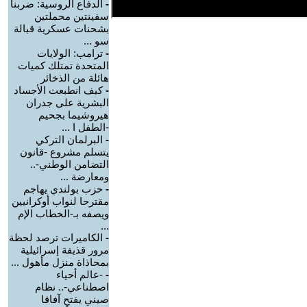
-
الدفاع الروسية: ضربنا
سفينتين محملتين
بشحنات عسكرية قبالة
سو ...
-
ترامب: الولايات
المتحدة تمتلك كميات
هائلة من الذخائر
-
كيف انطبعت الأجساد
البشرية على جدران
هيروشيما بجحيم
-الطفل ا ...
-
البرلمان التركي
يتسلم مشروع -قانون
التضامن الوطني-..
ومعارضة ...
-
حزب بولندي يهاجم
مقترحا لنواب أوكرانيين
ويصفه بـ-الخطاب الإم
...
-
الكاميرات ترصد لحظة
مرور قذيفة إسرائيلية
بمحاذاة منزل مأهول ...
-
-عالم أحياء
اصطناعي-.. نظام
صيني يفتح آفاقا