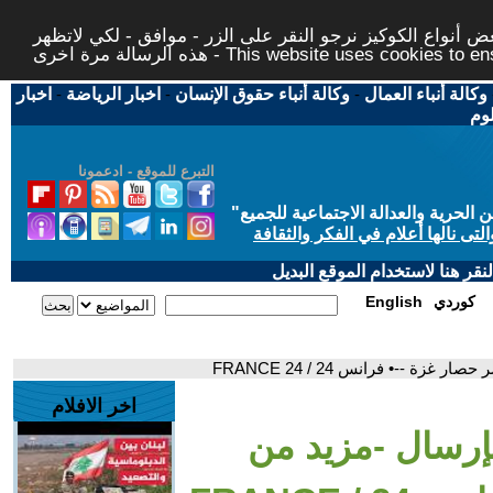
 أنواع الكوكيز نرجو النقر على الزر - موافق - لكي لاتظهر
This website uses cookies to ensure you ge
وكالة أنباء العمال
-
وكالة أنباء حقوق الإنسان
-
اخبار الرياضة
-
اخبار
لوم
التبرع للموقع - ادعمونا
حرية والعدالة الاجتماعية للجميع
"
تى نالها أعلام في الفكر والثقافة
قر هنا لاستخدام الموقع البديل
كوردي
English
 --• فرانس 24 / FRANCE 24
اخر الافلام
بإرسال -مزيد من