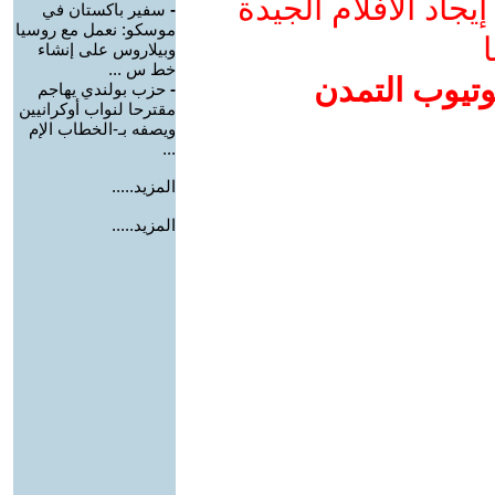
جاد الأفلام الجيدة
-
سفير باكستان في
موسكو: نعمل مع روسيا
ا
وبيلاروس على إنشاء
خط س ...
وتيوب التمدن
-
حزب بولندي يهاجم
مقترحا لنواب أوكرانيين
ويصفه بـ-الخطاب الإم
...
المزيد.....
المزيد.....