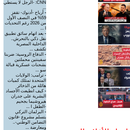
CNN: -الرجل لا يستطي
...
-
أرباح -أدنوك- تقفز
59% في النصف الأول
من 2026 رغم التحديات
ا ...
-
بعد اتهام سائق تطبيق
نقل ذكي بالتحرش..
الداخلية المصرية
تكشف ...
-
الدفاع الروسية: ضربنا
سفينتين محملتين
بشحنات عسكرية قبالة
سو ...
-
ترامب: الولايات
المتحدة تمتلك كميات
هائلة من الذخائر
-
كيف انطبعت الأجساد
البشرية على جدران
هيروشيما بجحيم
-الطفل ا ...
-
البرلمان التركي
يتسلم مشروع -قانون
التضامن الوطني-..
ومعارضة ...