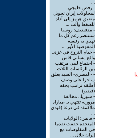
...
-
رفض خليجي
لمحاولات إيران تحويل
مضيق هرمز إلى أداة
للضغط والت ...
-
مدفيديف: روسيا
ستنتصر رغم كل ما
تهذي به رئيسة
المفوضية الأور ...
-
خيام النزوح في غزة..
واقع إنساني قاس
-
اجتماع ليبي مرتقب
بين الرئاسات الثلاث
ا
-
-المصري- السيد يعلق
ساخرا على وصف
أطلقه ترامب بحقه
(فيديو)
-
سوريا.. مخالفة
مرورية تنتهي بـ -مباراة
ملاكمة- في درعا (فيدي
...
-
فانس: الولايات
المتحدة حققت تقدما
في المفاوضات مع
إيران خلال ...