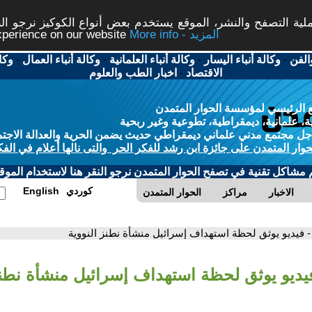
ة التصفح والنشر، الموقع يستخدم بعض أنواع الكوكيز نرجو النق
More info - المزيد
experience on our website
الفن
-
وكالة أنباء اليسار
-
وكالة أنباء العلمانية
-
وكالة أنباء العمال
-
وكا
الاقتصاد
-
اخبار الطب والعلوم
 الرئيسي لمؤسسة الحوار المتمدن
، علمانية، ديمقراطية، تطوعية وغير ربحية
ل مجتمع مدني علماني ديمقراطي حديث يضمن الحرية والعدالة الاجتم
حوار المتمدن على جائزة ابن رشد للفكر الحر والتى نالها أعلام في الفك
م مشاكل تقنية في تصفح الحوار المتمدن نرجو النقر هنا لاستخدام الموقع
كوردي
English
الاخبار
مراكز
الحوار المتمدن
- فيديو يوثق لحظة استهداف إسرائيل منشأة نطنز النووية
فيديو يوثق لحظة استهداف إسرائيل منشأة نطنز