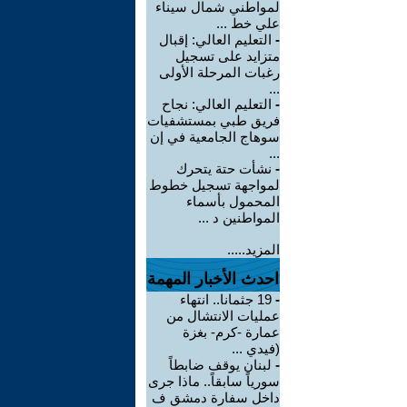
لمواطني شمال سيناء
علي خط ...
-
التعليم العالي: إقبال
متزايد على تسجيل
رغبات المرحلة الأولى
...
-
التعليم العالي: نجاح
فريق طبي بمستشفيات
سوهاج الجامعية في إن
...
-
نشأت حتة يتحرك
لمواجهة تسجيل خطوط
المحمول بأسماء
المواطنين د ...
المزيد.....
احدث الأخبار المهمة
-
19 جثمانا.. انتهاء
عمليات الانتشال من
عمارة -كرم- بغزة
(فيدي ...
-
لبنان يوقف ضابطاً
سورياً سابقاً.. ماذا جرى
داخل سفارة دمشق ف