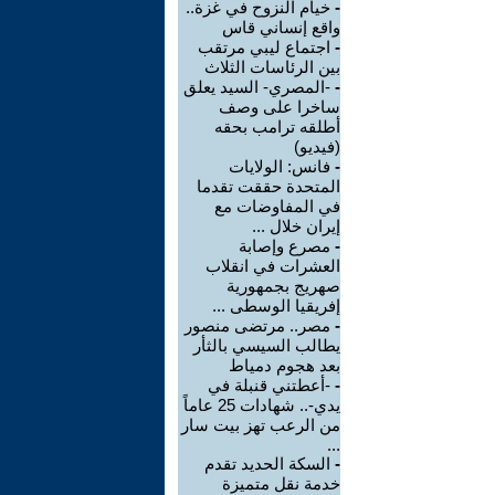
-
خيام النزوح في غزة..
واقع إنساني قاس
-
اجتماع ليبي مرتقب
بين الرئاسات الثلاث
-
-المصري- السيد يعلق
ساخرا على وصف
أطلقه ترامب بحقه
(فيديو)
-
فانس: الولايات
المتحدة حققت تقدما
في المفاوضات مع
إيران خلال ...
-
مصرع وإصابة
العشرات في انقلاب
صهريج بجمهورية
إفريقيا الوسطى ...
-
مصر.. مرتضى منصور
يطالب السيسي بالثأر
بعد هجوم دمياط
-
-أعطتني قنبلة في
يدي-.. شهادات 25 عاماً
من الرعب تهز بيت سار
...
-
السكة الحديد تقدم
خدمة نقل متميزة