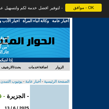
موافق - OK
لتوفير افضل خدمة لكم ولتسهيل عملي
أخبار عامة
-
وكالة أنباء المرأة
-
اخبار الأدب و
الموقع
يسارية
"من أج
حاز ال
إذا لديك
الزوار
اضافة/خدمات
بحث/الارشيف
الصفحة الرئيسية
-
أخبار عامة
-
يوتيوب التمدن
- الجزيرة
- 
2025 / 6 / 13