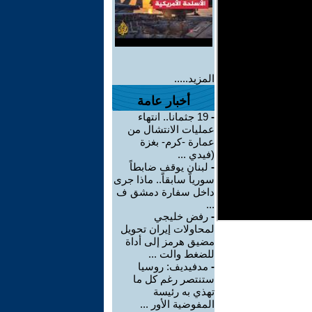
المزيد.....
أخبار عامة
-
19 جثمانا.. انتهاء
عمليات الانتشال من
عمارة -كرم- بغزة
(فيدي ...
-
لبنان يوقف ضابطاً
سورياً سابقاً.. ماذا جرى
داخل سفارة دمشق ف
...
-
رفض خليجي
لمحاولات إيران تحويل
مضيق هرمز إلى أداة
للضغط والت ...
-
مدفيديف: روسيا
ستنتصر رغم كل ما
تهذي به رئيسة
المفوضية الأور ...