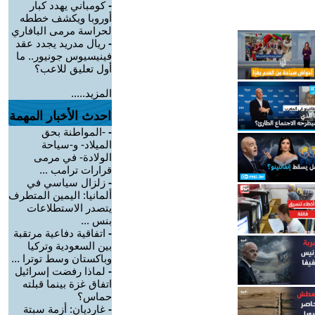
-
كومباني يهدد كبار
أوروبا ويكشف خططه
لحراسة مرمى البافاري
-
ريال مدريد يجدد عقد
فينيسيوس جونيور.. ما
أول تعليق للاعب؟
المزيد.....
احدث الأخبار المهمة
-
-المواطنة بحق
الميلاد- و-سياحة
الولادة- في مرمى
قرارات ترامب ...
-
زلزال سياسي في
ألمانيا: اليمين المتطرف
يتصدر الاستطلاعات
بنس ...
-
اتفاقية دفاعية مرتقبة
بين السعودية وتركيا
وباكستان وسط توترا ...
-
لماذا رفضت إسرائيل
اتفاق غزة بينما قبلته
حماس؟
-
غارديان: أزمة سبتة