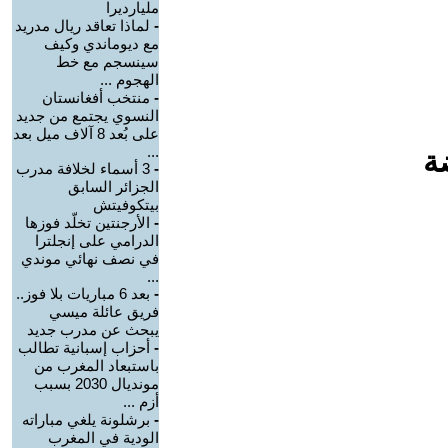
مليارديرا
-
لماذا تعاقد ريال مدريد
مع ديوماندي وكيف
سينسجم مع خط
الهجوم ...
-
منتخب أفغانستان
النسوي يجتمع من جديد
على بُعد 8 آلاف ميل بعد
...
ة
-
3 أسماء لخلافة مدرب
الجزائر السابق
بيتكوفيتش
-
الأرجنتين تخلّد فوزها
الدرامي على إنجلترا
في نصف نهائي موندي
...
-
بعد 6 مباريات بلا فوز..
فريق عائلة ميسي
يبحث عن مدرب جديد
-
أحزاب إسبانية تطالب
باستبعاد المغرب من
مونديال 2030 بسبب
أزم ...
-
برشلونة يلغي مباراته
الودية في المغرب