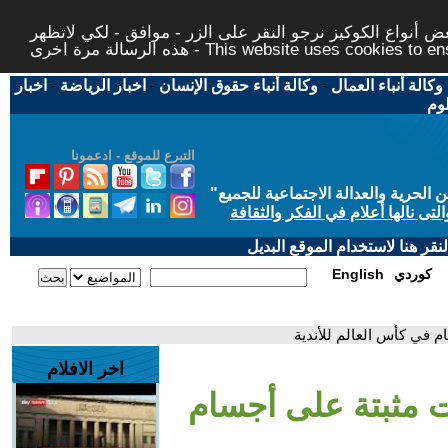
 أنواع الكوكيز نرجو النقر على الزر - موافق - لكي لاتظهر
This website uses cookies to ensure you ge
وكالة أنباء العمال
-
وكالة أنباء حقوق الإنسان
-
اخبار الرياضة
-
اخبار
لوم
التبرع للموقع - ادعمونا
حرية والعدالة الاجتماعية للجميع
"
تى نالها أعلام في الفكر والثقافة
قر هنا لاستخدام الموقع البديل
كوردي
English
م في كأس العالم للأندية
اخر الافلام
ت مثبتة على أجسام