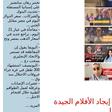
تختبر رهان سانشيز
على إسبانيا المستقلة
-
تحديث البنوك
والشركات.. سعر الدولار
اليوم في مصر مقابل
الجني ...
-
مفاجأة في عيار 21
اليوم.. تراجع جديد في
أسعار الذهب بمصر وتح
...
-
اليويفا يقول إن
المقاطعة قد تستمر
والاتحاد الإنجليزي
يسحب دع ...
-
اليونيسف: استشهاد
300 طفل في غزة جراء
خروقات الاحتلال منذ
وق ...
-
عشرات الإصابات
وعرقلة لعمل الطواقم
الطبية خلال اقتحام
الاحتل ...
جاد الأفلام الجيدة
المزيد.....
ا