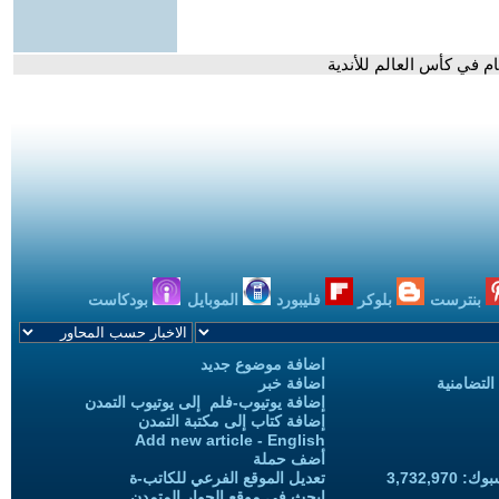
م في كأس العالم للأندية
بنترست
بلوكر
فليبورد
الموبايل
بودكاست
اضافة موضوع جديد
التضامنية
اضافة خبر
إضافة يوتيوب-فلم إلى يوتيوب التمدن
إضافة كتاب إلى مكتبة التمدن
Add new article - English
أضف حملة
3,732,97
تعديل الموقع الفرعي للكاتب-ة
ابحث في موقع الحوار المتمدن