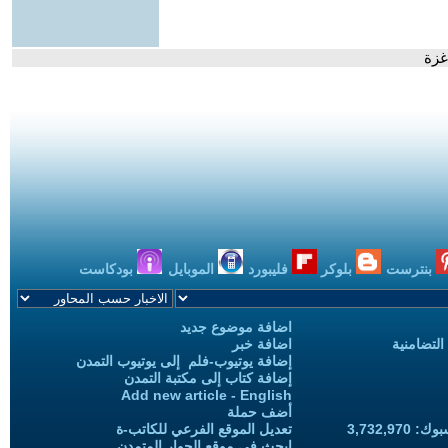
غزة
بنترست
بلوكر
فليبورد
الموبايل
بودكاست
اضافة موضوع جديد
التضامنية
اضافة خبر
إضافة يوتيوب-فلم إلى يوتيوب التمدن
إضافة كتاب إلى مكتبة التمدن
Add new article - English
أضف حملة
3,732,97
تعديل الموقع الفرعي للكاتب-ة
ابحث في موقع الحوار المتمدن