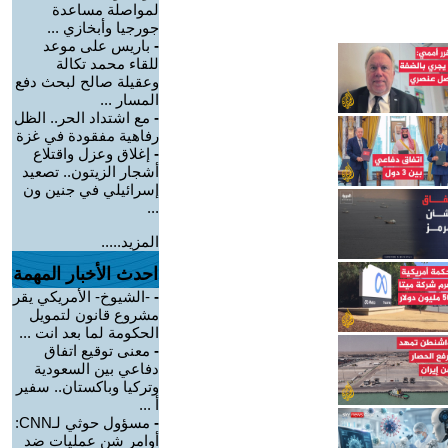
لمواصلة مساعدة
جورجيا وأبخازي ...
-
باريس على موعد
للقاء محمد تكالة
وعقيلة صالح لبحث دفع
المسار ...
-
مع اشتداد الحر.. الظل
رفاهية مفقودة في غزة
-
إغلاق وعزل واقتلاع
أشجار الزيتون.. تصعيد
إسرائيلي في جنين ون
...
المزيد.....
احدث الأخبار المهمة
-
-الشيوخ- الأمريكي يقر
مشروع قانون لتمويل
الحكومة لما بعد انت ...
-
معنى توقيع اتفاق
دفاعي بين السعودية
وتركيا وباكستان.. سفير
أ ...
-
مسؤول حوثي لـCNN:
أوامر شن عمليات ضد