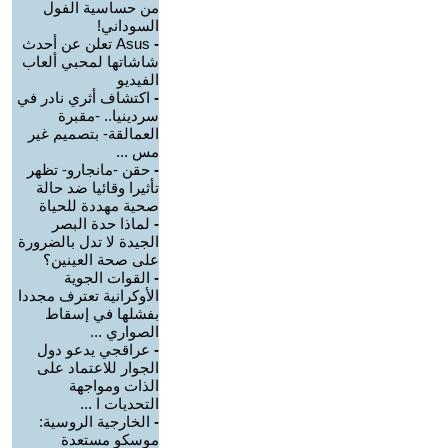
من حساسية الفول
السوداني!
-
Asus تعلن عن أحدث
شاشاتها لمحبي ألعاب
الفيديو
-
اكتشاف أثري نادر في
سردينيا.. -مقبرة
العمالقة- بتصميم غير
مس ...
-
حقن -مانجارو- تظهر
تأثيرا وقائيا ضد حالة
صحية مهددة للحياة
-
لماذا حدة البصر
الجيدة لا تدل بالضرورة
على صحة العينين؟
-
القوات الجوية
الأوكرانية تعترف مجددا
بفشلها في إسقاط
الصواري ...
-
عراقجي يدعو دول
الجوار للاعتماد على
الذات ومواجهة
التحديات ا ...
-
الخارجية الروسية:
موسكو مستعدة