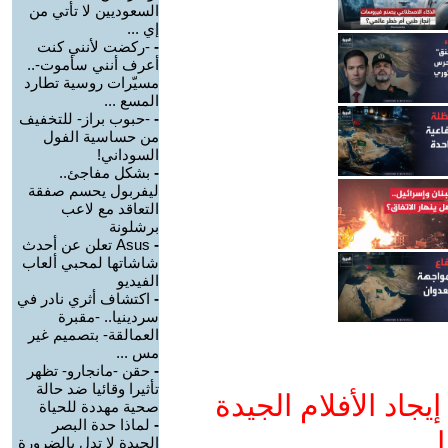
السعوديين لا تأتي من
إي ...
-
-ركضت لأنني كنت
أعرف أنني سأموت-..
مسيّرات روسية تطارد
المسع ...
-
-حبوب براز- للتخفيف
من حساسية الفول
السوداني!
-
بشكل مفاجئ..
ليفربول يحسم صفقة
التعاقد مع لاعب
برشلونة
-
Asus تعلن عن أحدث
شاشاتها لمحبي ألعاب
الفيديو
-
اكتشاف أثري نادر في
سردينيا.. -مقبرة
العمالقة- بتصميم غير
مس ...
-
حقن -مانجارو- تظهر
تأثيرا وقائيا ضد حالة
جاد الأفلام الجيدة
صحية مهددة للحياة
-
لماذا حدة البصر
ا
الجيدة لا تدل بالضرورة