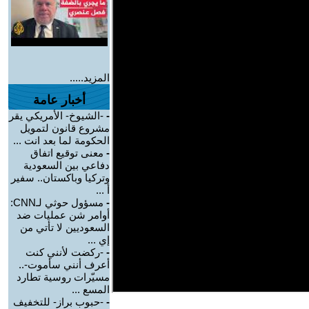
المزيد.....
أخبار عامة
-
-الشيوخ- الأمريكي يقر
مشروع قانون لتمويل
الحكومة لما بعد انت ...
-
معنى توقيع اتفاق
دفاعي بين السعودية
وتركيا وباكستان.. سفير
أ ...
-
مسؤول حوثي لـCNN:
أوامر شن عمليات ضد
السعوديين لا تأتي من
إي ...
-
-ركضت لأنني كنت
أعرف أنني سأموت-..
مسيّرات روسية تطارد
المسع ...
-
-حبوب براز- للتخفيف