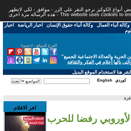
 أنواع الكوكيز نرجو النقر على الزر - موافق - لكي لاتظهر
This website uses cookies to ensure you ge
وكالة أنباء العمال
-
وكالة أنباء حقوق الإنسان
-
اخبار الرياضة
-
اخبار
لوم
التبرع للموقع - ادعمونا
حرية والعدالة الاجتماعية للجميع
"
تى نالها أعلام في الفكر والثقافة
قر هنا لاستخدام الموقع البديل
كوردي
English
غزة
اخر الافلام
 الأوروبي رفضا للحرب