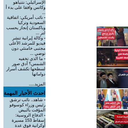
الإسرائيلي: نتنياهو
وكاتس وافقا على بدء أ
...
-
نائب أمريكي: اتفاقية
السعودية وتركيا
وباكستان إنجاز يحسب
لتر ...
-
وكالة إيرانية تنشر
فيديو للمرشد الأعلى
مجتبى خامنئي دون
توضي ...
-
ما الذي تخفيه
الشمس؟ أدق صور
لسطحها تكشف أسرار
دواماتها
المزيد.....
احدث الأخبار المهمة
-
شاهد.. نائب ترشق
رئيس وزراء كوسوفو
المؤقت بالبيض
-
الدفاع الروسية:
إسقاط 153 مسيرة
أوكرانية فوق عدة