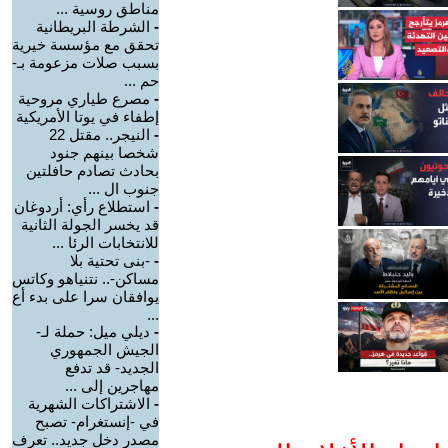
مناطق روسية ...
-
الشرطة البريطانية
تحقق مع مؤسسة خيرية
بسبب صلات مزعومة بـ-
حم ...
-
مصرع طياري مروحية
إطفاء في يوتا الأمريكية
-
النيجر.. مقتل 22
شخصا بينهم جنود
بحادث تصادم حافلتين
جنوب ال ...
-
استطلاع رأي: أردوغان
قد يخسر الجولة الثانية
للانتخابات الرئا ...
-
-بنى تحتية بلا
مساكن-.. نتنياهو وكاتس
يوافقان سرا على بدء أع
...
-
ديلي ميل: حملة لـ-
الجيش الجمهوري
الجديد- قد تدفع
مهاجرين إلى ...
-
الاشتراكات الشهرية
في -إنستغرام- تصبح
مصدر دخل جديد.. تعرف