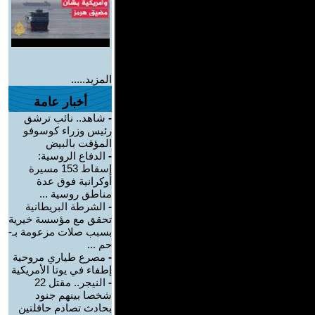
المزيد.....
أخبار عامة
-
شاهد.. نائب ترشق
رئيس وزراء كوسوفو
المؤقت بالبيض
-
الدفاع الروسية:
إسقاط 153 مسيرة
أوكرانية فوق عدة
مناطق روسية ...
-
الشرطة البريطانية
تحقق مع مؤسسة خيرية
بسبب صلات مزعومة بـ-
حم ...
-
مصرع طياري مروحية
إطفاء في يوتا الأمريكية
-
النيجر.. مقتل 22
شخصا بينهم جنود
بحادث تصادم حافلتين