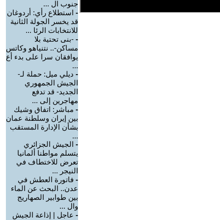
جنوب ال ...
-
استطلاع رأي: أردوغان
قد يخسر الجولة الثانية
للانتخابات الرئا ...
-
-بنى تحتية بلا
مساكن-.. نتنياهو وكاتس
يوافقان سرا على بدء أع
...
-
ديلي ميل: حملة لـ-
الجيش الجمهوري
الجديد- قد تدفع
مهاجرين إلى ...
-
مباشر: اتفاق وشيك
بين إيران وسلطنة عمان
بشأن الإدارة المستقب
...
-
الجيش الجزائري
يتسلم مواطنا ألمانيا
تعرض للاختطاف في
النيجر ...
-
فاتورة العطش في
عدن.. البحث عن الماء
بين طوابير الصهاريج
وال ...
-
عاجل | إذاعة الجيش