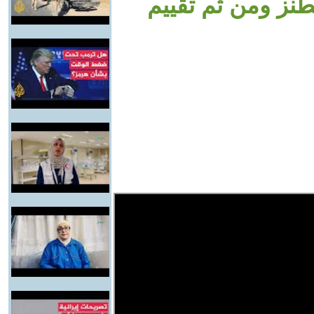
نز ومن ثم تقييم