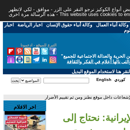
 أنواع الكوكيز نرجو النقر على الزر - موافق - لكي لاتظهر
This website uses cookies to ensure you ge
وكالة أنباء العمال
-
وكالة أنباء حقوق الإنسان
-
اخبار الرياضة
-
اخبار
لوم
التبرع للموقع - ادعمونا
حرية والعدالة الاجتماعية للجميع
"
تى نالها أعلام في الفكر والثقافة
قر هنا لاستخدام الموقع البديل
كوردي
English
 الإشعاعات داخل موقع نطنز ومن ثم تقييم الأضرار
اخر الافلام
إيرانية: نحتاج إلى