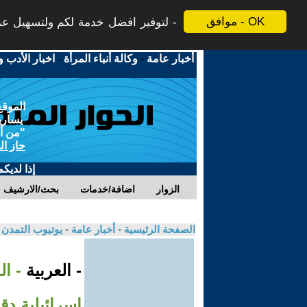
موافق - OK
لتوفير افضل خدمة لكم ولتسهيل عملي
أخبار عامة
-
وكالة أنباء المرأة
-
اخبار الأدب و
الموقع
يسارية
"من أج
حاز ال
إذا لديك
الزوار
اضافة/خدمات
بحث/الارشيف
الصفحة الرئيسية
-
أخبار عامة
-
يوتيوب التمدن
- العربية
- ال
إسرائيلية دق