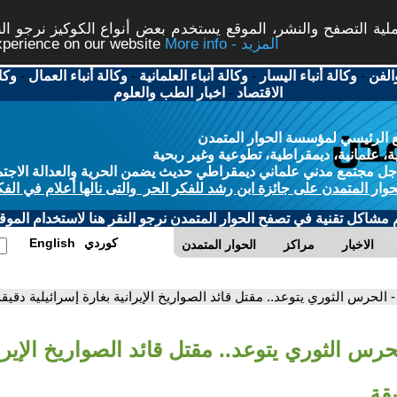
ة التصفح والنشر، الموقع يستخدم بعض أنواع الكوكيز نرجو النق
More info - المزيد
experience on our website
الفن
-
وكالة أنباء اليسار
-
وكالة أنباء العلمانية
-
وكالة أنباء العمال
-
وكا
الاقتصاد
-
اخبار الطب والعلوم
 الرئيسي لمؤسسة الحوار المتمدن
، علمانية، ديمقراطية، تطوعية وغير ربحية
ل مجتمع مدني علماني ديمقراطي حديث يضمن الحرية والعدالة الاجتم
حوار المتمدن على جائزة ابن رشد للفكر الحر والتى نالها أعلام في الفك
م مشاكل تقنية في تصفح الحوار المتمدن نرجو النقر هنا لاستخدام الموقع
كوردي
English
الاخبار
مراكز
الحوار المتمدن
- الحرس الثوري يتوعد.. مقتل قائد الصواريخ الإيرانية بغارة إسرائيلية دقيقة
حرس الثوري يتوعد.. مقتل قائد الصواريخ الإيرا
يقة