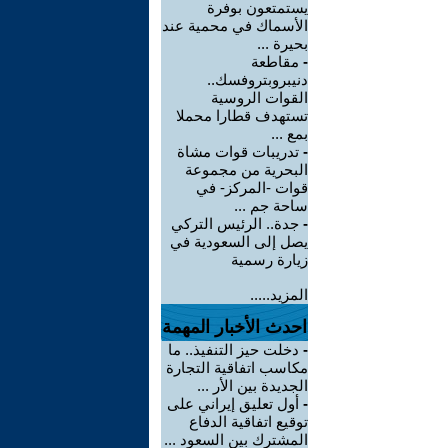
يستمتعون بوفرة
الأسماك في محمية عند
بحيرة ...
-
مقاطعة
دنيبروبتروفسك..
القوات الروسية
تستهدف قطارا محملا
بمع ...
-
تدريبات قوات مشاة
البحرية من مجموعة
قوات -المركز- في
ساحة جم ...
-
جدة.. الرئيس التركي
يصل إلى السعودية في
زيارة رسمية
المزيد.....
احدث الأخبار المهمة
-
دخلت حيز التنفيذ.. ما
مكاسب اتفاقية التجارة
الجديدة بين الأر ...
-
أول تعليق إيراني على
توقيع اتفاقية الدفاع
المشترك بين السعود ...