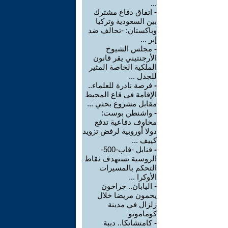
...
-
اتفاق دفاع مشترك
بين السعودية وتركيا
وباكستان: -تحالف ضد
إير ...
-
مجلس الشيوخ
الأرجنتيني يقر قانون
الملكية الخاصة المثير
للجدل ...
-
فرصة نادرة للعلماء..
الإقامة في قاع المحيط
مقابل مشروع بحثي ...
-
واشنطن بوست:
مخاوف دفاعية تدفع
دولا أوروبية لرفض تزويد
كييف ...
-
قنابل -فاب-500-
الروسية تستهدف نقاط
التحكم بالمسيرات
الأوكرا ...
-
اليابان.. جراحون
يحمون مريضا خلال
زلزال في مدينة
كوماموتو
-
كامتشاتكا.. دببة