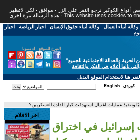
 أنواع الكوكيز نرجو النقر على الزر - موافق - لكي لاتظهر
This website uses cookies to ensure you ge
وكالة أنباء العمال
-
وكالة أنباء حقوق الإنسان
-
اخبار الرياضة
-
اخبار
لوم
التبرع للموقع - ادعمونا
حرية والعدالة الاجتماعية للجميع
"
تى نالها أعلام في الفكر والثقافة
قر هنا لاستخدام الموقع البديل
كوردي
English
ا وتنفيذ عمليات اغتيال استهدفت كبار القادة العسكريين؟
اخر الافلام
إسرائيل في اختراق