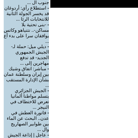
جنوب ال ...
-
استطلاع رأي: أردوغان
قد يخسر الجولة الثانية
للانتخابات الرئا ...
-
-بنى تحتية بلا
مساكن-.. نتنياهو وكاتس
يوافقان سرا على بدء أع
...
-
ديلي ميل: حملة لـ-
الجيش الجمهوري
الجديد- قد تدفع
مهاجرين إلى ...
-
مباشر: اتفاق وشيك
بين إيران وسلطنة عمان
بشأن الإدارة المستقب
...
-
الجيش الجزائري
يتسلم مواطنا ألمانيا
تعرض للاختطاف في
النيجر ...
-
فاتورة العطش في
عدن.. البحث عن الماء
بين طوابير الصهاريج
وال ...
-
عاجل | إذاعة الجيش