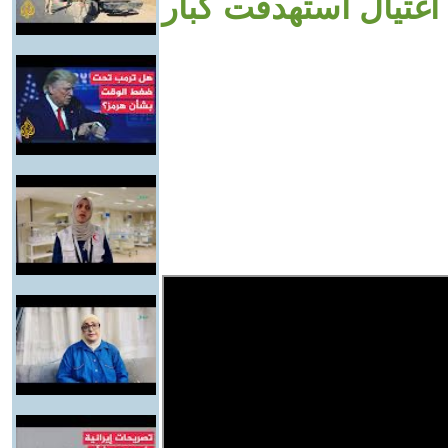
ت اغتيال استهدفت كبار