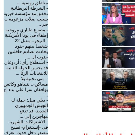
مناطق روسية ...
-
الشرطة البريطانية
تحقق مع مؤسسة خيرية
بسبب صلات مزعومة بـ-
حم ...
-
مصرع طياري مروحية
إطفاء في يوتا الأمريكية
-
النيجر.. مقتل 22
شخصا بينهم جنود
بحادث تصادم حافلتين
جنوب ال ...
-
استطلاع رأي: أردوغان
قد يخسر الجولة الثانية
للانتخابات الرئا ...
-
-بنى تحتية بلا
مساكن-.. نتنياهو وكاتس
يوافقان سرا على بدء أع
...
-
ديلي ميل: حملة لـ-
الجيش الجمهوري
الجديد- قد تدفع
مهاجرين إلى ...
-
الاشتراكات الشهرية
في -إنستغرام- تصبح
مصدر دخل جديد.. تعرف