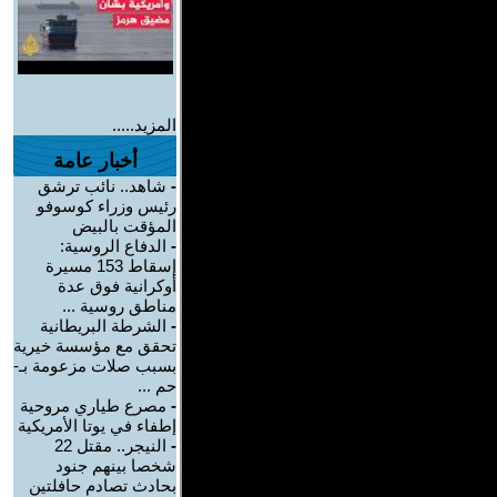
المزيد.....
أخبار عامة
-
شاهد.. نائب ترشق
رئيس وزراء كوسوفو
المؤقت بالبيض
-
الدفاع الروسية:
إسقاط 153 مسيرة
أوكرانية فوق عدة
مناطق روسية ...
-
الشرطة البريطانية
تحقق مع مؤسسة خيرية
بسبب صلات مزعومة بـ-
حم ...
-
مصرع طياري مروحية
إطفاء في يوتا الأمريكية
-
النيجر.. مقتل 22
شخصا بينهم جنود
بحادث تصادم حافلتين