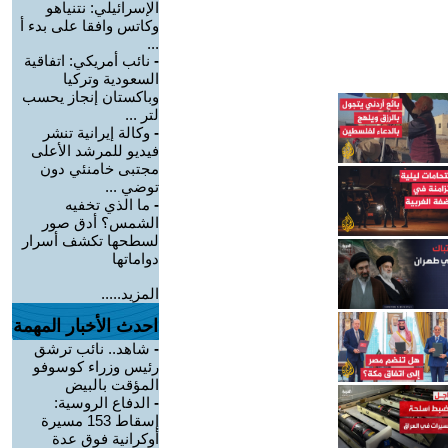
الإسرائيلي: نتنياهو
وكاتس وافقا على بدء أ
...
-
نائب أمريكي: اتفاقية
السعودية وتركيا
وباكستان إنجاز يحسب
لتر ...
-
وكالة إيرانية تنشر
فيديو للمرشد الأعلى
مجتبى خامنئي دون
توضي ...
-
ما الذي تخفيه
الشمس؟ أدق صور
لسطحها تكشف أسرار
دواماتها
المزيد.....
احدث الأخبار المهمة
-
شاهد.. نائب ترشق
رئيس وزراء كوسوفو
المؤقت بالبيض
-
الدفاع الروسية:
إسقاط 153 مسيرة
أوكرانية فوق عدة