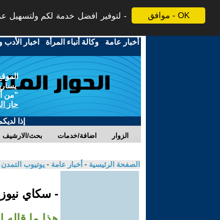
موافق - OK
لتوفير افضل خدمة لكم ولتسهيل عملي
أخبار عامة
-
وكالة أنباء المرأة
-
اخبار الأدب و
الموقع
يسارية
"من أج
حاز ال
إذا لديك
الزوار
اضافة/خدمات
بحث/الارشيف
الصفحة الرئيسية
-
أخبار عامة
-
يوتيوب التمدن
- سكاي نيوز
هذا ما قاله ل