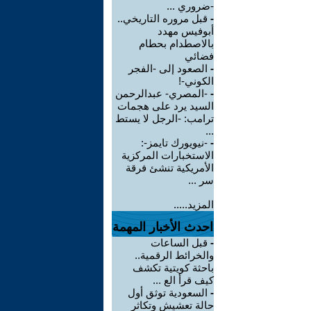
-ضروري ...
-
قبل مروره التاريخي..
أبوفيس مهدد
بالاصطدام بحطام
فضائي
-
الصعود إلى -الفجر
الكوني-!
-
-المصري- عبدالرحمن
السيد يرد على هجمات
ترامب: -الرجل لا يستط
...
-
-نيويورك تايمز-:
الاستخبارات المركزية
الأمريكية تنشئ فرقة
سر ...
المزيد.....
احدث الأخبار المهمة
-
قبل الساعات
والخرائط الرقمية..
باحثة كويتية تكشف
كيف قرأ الع ...
-
السعودية توثق أول
حالة تعشيش وتكاثر