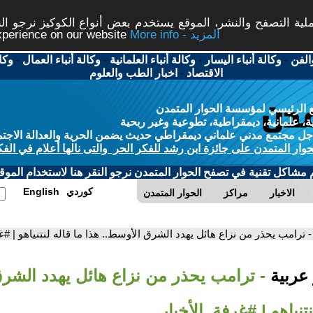
ة التصفح والنشر، الموقع يستخدم بعض أنواع الكوكيز نرجو النق
More info - المزيد
experience on our website
الفن
-
وكالة أنباء اليسار
-
وكالة أنباء العلمانية
-
وكالة أنباء العمال
-
وكا
الاقتصاد
-
اخبار الطب والعلوم
 الرئيسي لمؤسسة الحوار المتمدن
، علمانية، ديمقراطية، تطوعية وغير ربحية
ل مجتمع مدني علماني ديمقراطي حديث يضمن الحرية والعدالة الاجتم
حوار المتمدن على جائزة ابن رشد للفكر الحر والتى نالها أعلام في الفك
م مشاكل تقنية في تصفح الحوار المتمدن نرجو النقر هنا لاستخدام الموقع
كوردي
English
الاخبار
مراكز
الحوار المتمدن
- ترامب يحذر من نزاع هائل يهدد الشرق الأوسط.. هذا ما قاله لنتنياهو | #غ
 عربية
- ترامب يحذر من نزاع هائل يهدد الشر
نتنياهو | #غرفة_الأخبار