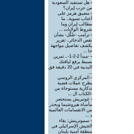
-
هل تستفيد السعودية
من حرب إيران؟
-
مضيق هرمز على
أعتاب تسوية.. ما
مطالب إيران وما
شروط الولايات ...
-
ترامب -ضُلّل- بشأن
نقص الذخائر.. تقرير
يكشف تفاصيل مواجهة
حا ...
-
-مبدأ 2-2-1- ـ تمرين
بسيط يرفع لياقتك
البدنية في 20 دقيقة فق
...
-
المركزي الروسي
يطرح عملات فضية
تذكارية مستوحاة من
-الكتاب ال ...
-
غوتيريش يستحضر
مأساة هيروشيما ويحذر
من الانقسامات العالمية
د ...
-
سموتريتش: بقاء
الجيش الإسرائيلي في
منطقة أمنية بلبنان