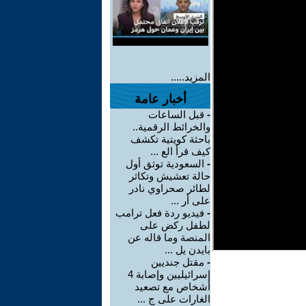
المزيد.....
أخبار عامة
-
قبل الساعات
والخرائط الرقمية..
باحثة كويتية تكشف
كيف قرأ الع ...
-
السعودية توثق أول
حالة تعشيش وتكاثر
لطائر صحراوي نادر
على أر ...
-
فيديو ردة فعل ترامب
لطفل ركض على
المنصة وما قاله عن
بايدن يل ...
-
مقتل جنديين
إسرائيليين وإصابة 4
أشخاص مع تصعيد
الغارات على ج ...