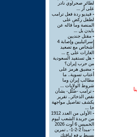
لطائر صحراوي نادر
على أر ...
-
فيديو ردة فعل ترامب
لطفل ركض على
المنصة وما قاله عن
بايدن يل ...
-
مقتل جنديين
إسرائيليين وإصابة 4
أشخاص مع تصعيد
الغارات على ج ...
-
هل تستفيد السعودية
من حرب إيران؟
-
مضيق هرمز على
أعتاب تسوية.. ما
مطالب إيران وما
شروط الولايات ...
ا
-
ترامب -ضُلّل- بشأن
نقص الذخائر.. تقرير
يكشف تفاصيل مواجهة
حا ...
-
الأولى من العدد 1912
من جريدة الشعب ليوم
الخميس 6 أوت 2026
-
-مبدأ 2-2-1- ـ تمرين
بسيط يرفع لياقتك