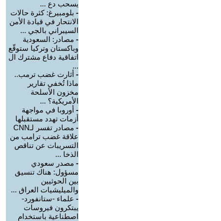
يسحب دع ...
-
بلومبيرغ: كثرة حالات
الانتحار في قيادة الأمن
السيبراني بالجي ...
-
مصادر: السعودية
وباكستان وتركيا ستوقّع
اتفاقية دفاع مشترك ال
...
-
أثارت غضب ترمب..
ماذا تُخفي تقارير
مخزون الأسلحة
الأمريكية؟ ...
-
أوروبا في مواجهة
أزمات تهدد مستقبلها
-
مصادر تفسر لـCNN
علاقة غضب ترامب من
التسريبات عن تناقص
الذخا ...
-
مصدر سعودي
مسؤول: هناك تنسيق
بين الحوثيين
والميليشيات العراق ...
-
علماء -ستانفورد-
يبتكرون فيروسات
اصطناعية باستخدام