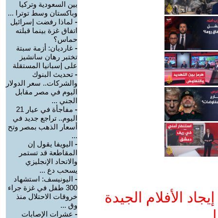
بين السعودية وتركيا
وباكستان وسط توترا ...
-
لماذا رفضت إسرائيل
اتفاق غزة بينما قبلته
حماس؟
-
غارديان: أزمة سبتة
تختبر رهان سانشيز
على إسبانيا المستقلة
-
تحديث البنوك
والشركات.. سعر الدولار
اليوم في مصر مقابل
الجني ...
-
مفاجأة في عيار 21
اليوم.. تراجع جديد في
أسعار الذهب بمصر وتح
...
-
اليويفا يقول إن
المقاطعة قد تستمر
والاتحاد الإنجليزي
يسحب دع ...
-
اليونيسف: استشهاد
300 طفل في غزة جراء
جاد الأفلام الجيدة
خروقات الاحتلال منذ
وق ...
ا
-
عشرات الإصابات