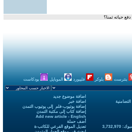
فع حياته ثمنا؟
بنترست
بلوكر
فليبورد
الموبايل
بودكاست
اضافة موضوع جديد
التضامنية
اضافة خبر
إضافة يوتيوب-فلم إلى يوتيوب التمدن
إضافة كتاب إلى مكتبة التمدن
Add new article - English
أضف حملة
3,732,97
تعديل الموقع الفرعي للكاتب-ة
ابحث في موقع الحوار المتمدن