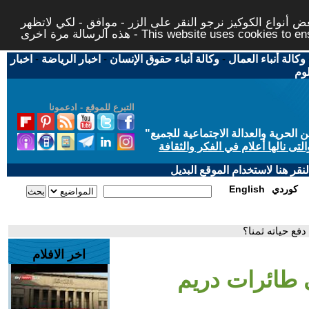
 أنواع الكوكيز نرجو النقر على الزر - موافق - لكي لاتظهر
This website uses cookies to ensure you ge
وكالة أنباء العمال
-
وكالة أنباء حقوق الإنسان
-
اخبار الرياضة
-
اخبار
لوم
التبرع للموقع - ادعمونا
حرية والعدالة الاجتماعية للجميع
"
تى نالها أعلام في الفكر والثقافة
قر هنا لاستخدام الموقع البديل
كوردي
English
فع حياته ثمنا؟
اخر الافلام
 طائرات دريم