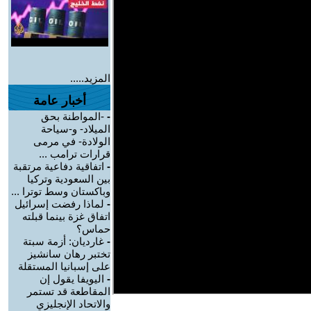
المزيد.....
أخبار عامة
-
-المواطنة بحق
الميلاد- و-سياحة
الولادة- في مرمى
قرارات ترامب ...
-
اتفاقية دفاعية مرتقبة
بين السعودية وتركيا
وباكستان وسط توترا ...
-
لماذا رفضت إسرائيل
اتفاق غزة بينما قبلته
حماس؟
-
غارديان: أزمة سبتة
تختبر رهان سانشيز
على إسبانيا المستقلة
-
اليويفا يقول إن
المقاطعة قد تستمر
والاتحاد الإنجليزي