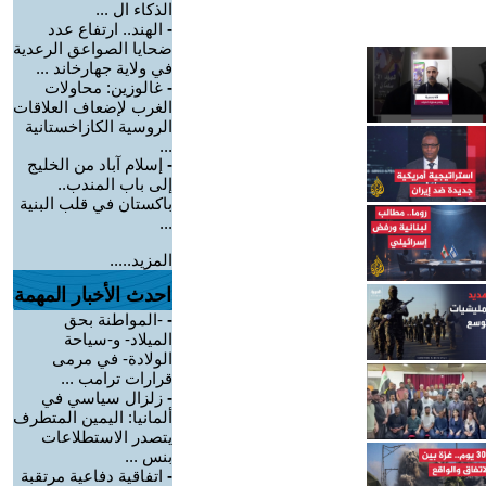
الذكاء ال ...
-
الهند.. ارتفاع عدد
ضحايا الصواعق الرعدية
في ولاية جهارخاند ...
-
غالوزين: محاولات
الغرب لإضعاف العلاقات
الروسية الكازاخستانية
...
-
إسلام آباد من الخليج
إلى باب المندب..
باكستان في قلب البنية
...
المزيد.....
احدث الأخبار المهمة
-
-المواطنة بحق
الميلاد- و-سياحة
الولادة- في مرمى
قرارات ترامب ...
-
زلزال سياسي في
ألمانيا: اليمين المتطرف
يتصدر الاستطلاعات
بنس ...
-
اتفاقية دفاعية مرتقبة