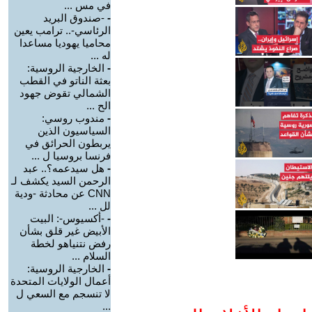
في مس ...
-
-صندوق البريد
الرئاسي-.. ترامب يعين
محاميا يهوديا مساعدا
له ...
-
الخارجية الروسية:
بعثة الناتو في القطب
الشمالي تقوض جهود
الح ...
-
مندوب روسي:
السياسيون الذين
يربطون الحرائق في
فرنسا بروسيا ل ...
-
هل سيدعمه؟.. عبد
الرحمن السيد يكشف لـ
CNN عن محادثة -ودية
لل ...
-
-أكسيوس-: البيت
الأبيض غير قلق بشأن
رفض نتنياهو لخطة
السلام ...
-
الخارجية الروسية:
أعمال الولايات المتحدة
لا تنسجم مع السعي ل
...