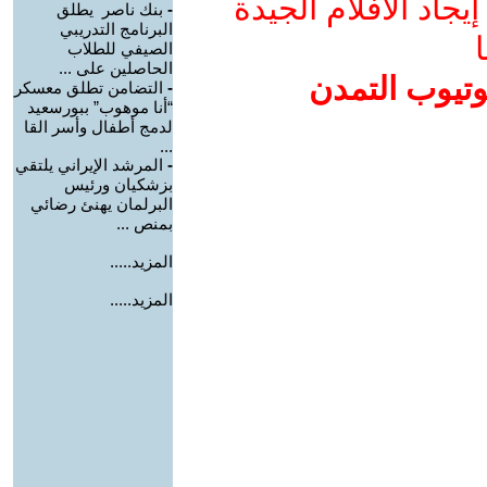
جاد الأفلام الجيدة
-
بنك ناصر يطلق
البرنامج التدريبي
ا
الصيفي للطلاب
الحاصلين على ...
وتيوب التمدن
-
التضامن تطلق معسكر
“أنا موهوب” ببورسعيد
لدمج أطفال وأسر القا
...
-
المرشد الإيراني يلتقي
بزشكيان ورئيس
البرلمان يهنئ رضائي
بمنص ...
المزيد.....
المزيد.....