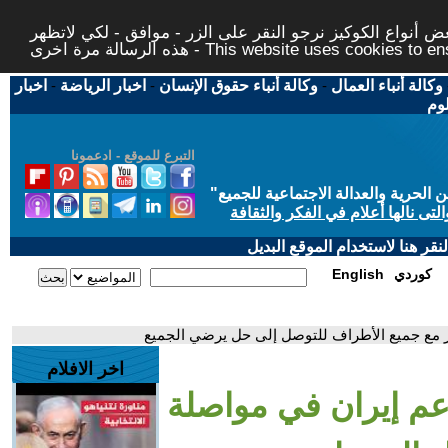
 أنواع الكوكيز نرجو النقر على الزر - موافق - لكي لاتظهر
This website uses cookies to ensure you ge
وكالة أنباء العمال
-
وكالة أنباء حقوق الإنسان
-
اخبار الرياضة
-
اخبار
لوم
التبرع للموقع - ادعمونا
حرية والعدالة الاجتماعية للجميع
"
تى نالها أعلام في الفكر والثقافة
قر هنا لاستخدام الموقع البديل
كوردي
English
وار مع جميع الأطراف للتوصل إلى حل يرضي الجميع
اخر الافلام
دعم إيران في مواصلة