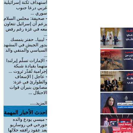
استهداف ثكنة إسرائيلية
غربي درعا جنوب
سوري ...
-
صحيفة: مجلس السلام
يزعم أن إسرائيل تتعاون
معه في غزة رغم رفض
...
-
ليبيا.. حفتر يتمسك
بدور الجيش في المشهد
السياسي والمنفي والد
...
-
الإمارات تسلّم إيرلندا
متهما بقيادة شبكة
إجرامية تُقدّر ثروت ...
-
عاجل | الإسعاف
والطوارئ في غزة:
مصابون بنيران قوات
الاحتلال ...
المزيد.....
احدث الأخبار المهمة
-
ميسي يودع والده
خورخي في روساريو
بعد عقود رافقه خلالها