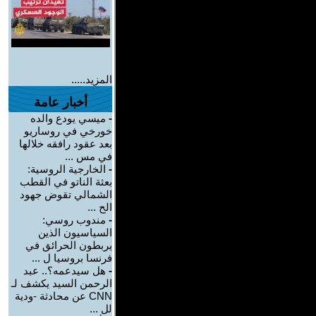
المزيد.....
أخبار عامة
-
ميسي يودع والده
خورخي في روساريو
بعد عقود رافقه خلالها
في مس ...
-
الخارجية الروسية:
بعثة الناتو في القطب
الشمالي تقوض جهود
الح ...
-
مندوب روسي:
السياسيون الذين
يربطون الحرائق في
فرنسا بروسيا ل ...
-
هل سيدعمه؟.. عبد
الرحمن السيد يكشف لـ
CNN عن محادثة -ودية
لل ...