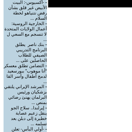
-
-أكسيوس-: البيت
الأبيض غير قلق بشأن
رفض نتنياهو لخطة
السلام ...
-
الخارجية الروسية:
أعمال الولايات المتحدة
لا تنسجم مع السعي ل
...
-
بنك ناصر يطلق
البرنامج التدريبي
الصيفي للطلاب
الحاصلين على ...
-
التضامن تطلق معسكر
“أنا موهوب” ببورسعيد
لدمج أطفال وأسر القا
...
-
المرشد الإيراني يلتقي
بزشكيان ورئيس
البرلمان يهنئ رضائي
بمنص ...
-
إيرلندا.. سلاح الجو
ينقل زعيم عصابة
خطيرة إلى دبلن بعد
تسلمه ...
-
-أولي البأس- تعلن