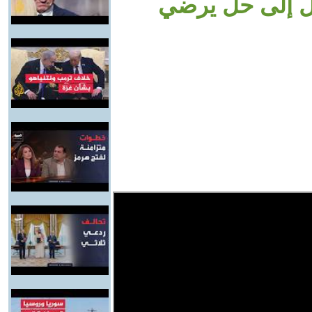
صل إلى حل يرضي