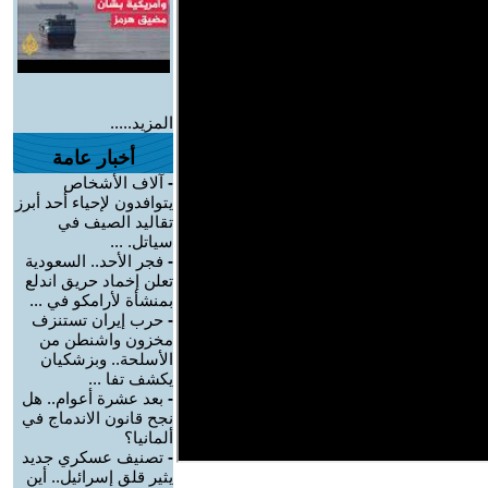
المزيد.....
أخبار عامة
-
آلاف الأشخاص
يتوافدون لإحياء أحد أبرز
تقاليد الصيف في
سياتل. ...
-
فجر الأحد.. السعودية
تعلن إخماد حريق اندلع
بمنشأة لأرامكو في ...
-
حرب إيران تستنزف
مخزون واشنطن من
الأسلحة.. وبزشكيان
يكشف تفا ...
-
بعد عشرة أعوام.. هل
نجح قانون الاندماج في
ألمانيا؟
-
تصنيف عسكري جديد
يثير قلق إسرائيل.. أين