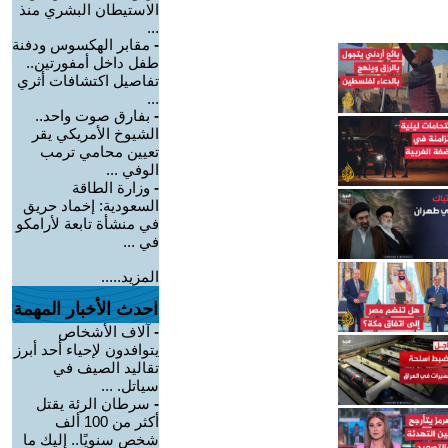
الاستيطان البشري منذ
...
-
مقابر الهكسوس ودفنة
طفل داخل أمفورتين..
تفاصيل اكتشافات أثري
...
-
بفارق صوت واحد..
الشيوخ الأمريكي يقر
تعيين محامي ترمب
الوفي ...
-
وزارة الطاقة
السعودية: إخماد حريق
في منشأة تابعة لأرامكو
في ...
المزيد.....
احدث الأخبار المهمة
-
آلاف الأشخاص
يتوافدون لإحياء أحد أبرز
تقاليد الصيف في
سياتل. ...
-
سرطان الرئة يقتل
أكثر من 100 ألف
شخص سنويًا.. إليك ما