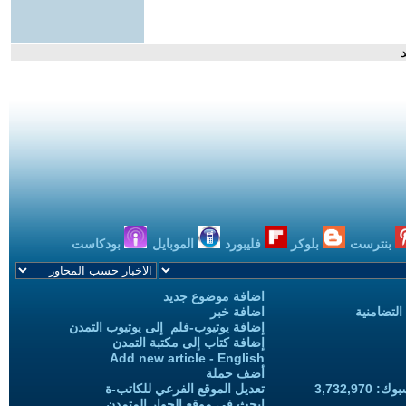
بنترست
بلوكر
فليبورد
الموبايل
بودكاست
اضافة موضوع جديد
التضامنية
اضافة خبر
إضافة يوتيوب-فلم إلى يوتيوب التمدن
إضافة كتاب إلى مكتبة التمدن
Add new article - English
أضف حملة
3,732,97
تعديل الموقع الفرعي للكاتب-ة
ابحث في موقع الحوار المتمدن