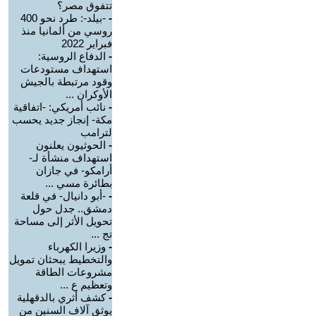
تتفوق مصر؟
-
-بيلد-: طرد نحو 400
روسي من ألمانيا منذ
فبراير 2022
-
الدفاع الروسية:
استهداف مستودعات
وقود مرتبطة بالجيش
الأوكران ...
-
نائب أمريكي: -اتفاقية
مكة- إنجاز جديد يحسب
لترامب
-
الحوثيون يعلنون
استهداف منشأة لـ-
أرامكو- في جازان
بطائرة مسي ...
-
-أبو دانيال- في قلعة
دمشق.. جدل حول
تحويل الأثر إلى مساحة
تج ...
-
وزيرا الكهرباء
والتخطيط يبحثان تمويل
مشروعات الطاقة
وتعظيم ع ...
-
كشف أثري بالدقهلية
يوثق آلاف السنين من