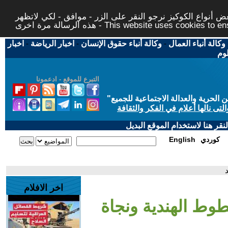
 أنواع الكوكيز نرجو النقر على الزر - موافق - لكي لاتظهر
This website uses cookies to ensure you ge
وكالة أنباء العمال
-
وكالة أنباء حقوق الإنسان
-
اخبار الرياضة
-
اخبار
لوم
التبرع للموقع - ادعمونا
حرية والعدالة الاجتماعية للجميع
"
تى نالها أعلام في الفكر والثقافة
قر هنا لاستخدام الموقع البديل
كوردي
English
اخر الافلام
وط الهندية ونجاة