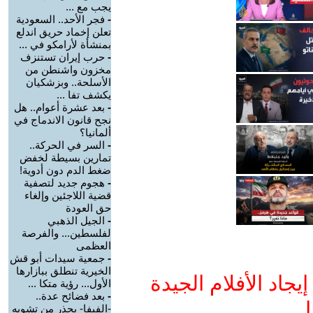
يجب مع ...
-
فجر الأحد.. السعودية
تعلن إخماد حريق اندلع
بمنشأة لأرامكو في ...
-
حرب إيران تستنزف
مخزون واشنطن من
الأسلحة.. وبزشكيان
يكشف تفا ...
-
بعد عشرة أعوام.. هل
نجح قانون الاندماج في
ألمانيا؟
-
السر في الحركة..
تمارين بسيطة لخفض
ضغط الدم دون أدوية!
-
هجوم جديد لتصفية
قضية اللاجئين وإلغاء
حق العودة
-
الجيل الذهبي
لفلسطين... والفرصة
العظمى
-
جمعية سيدات أبو قش
الخيرية تنطلق ببازارها
جاد الأفلام الجيدة
الأول... رؤية متكا ...
-
بعد فضائح عدة..
ا
-الفيفا- يحذر من تشويه