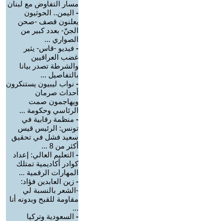
مسار التفاوض مع لبنان
-
اليمن.. الحوثيون
يعلنون قصف -صحن
الجنّ- بعدد كبير من
الصواري ...
-
فيديو -قاس- يثير
غضب العراقيين
والشرطة تصدر بيانا
بالتفاصيل ...
-
نواب ليبيون يستنكرون
أحداث صرمان
ويهاجمون صمت
الرئاسي وحكومة ...
-
منظمة رقابية في
تونس: الرئيس قيس
سعيد فشل في تحقيق
أكثر من 8 ...
-
التعليم العالي: إعداد
كوادر أكاديمية تمتلك
المهارات الرقمية ...
-
زين العابدين فؤاد:
-الشعر بالنسبة لي
مقاومة للقبح وبدونه أنا
...
-
السعودية وتركيا