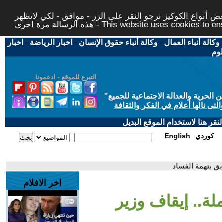
 أنواع الكوكيز نرجو النقر على الزر - موافق - لكي لاتظهر
This website uses cookies to ensure you ge
وكالة أنباء العمال
-
وكالة أنباء حقوق الإنسان
-
اخبار الرياضة
-
اخبار
لوم
التبرع للموقع - ادعمونا
حرية والعدالة الاجتماعية للجميع
"
تى نالها أعلام في الفكر والثقافة
قر هنا لاستخدام الموقع البديل
كوردي
English
بق بتهمة الفساد
اخر الافلام
لة.. إيقاف وزير