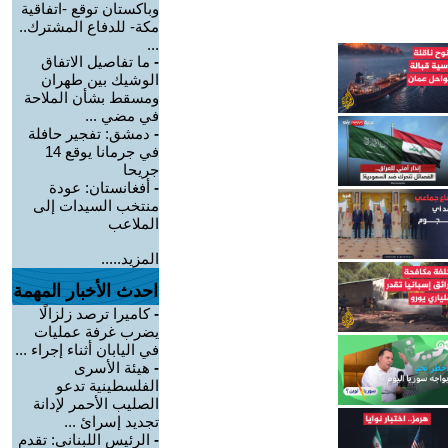
وباكستان توقع -اتفاقية
مكة- للدفاع المشترك..
...
-
ما تفاصيل الاتفاق
الوشيك بين طهران
ومسقط بشأن الملاحة
في مضي ...
-
دمشق: تفجير حافلة
في جرمانا يوقع 14
جريحا
-
أفغانستان: عودة
منتخب السيدات إلى
الملاعب
المزيد.....
احدث الأخبار المهمة
-
كاميرا ترصد زلزالًا
يضرب غرفة عمليات
في اليابان أثناء إجراء ...
-
هيئة الأسرى
الفلسطينية تدعو
الصليب الأحمر لإدانة
تجديد إسرائ ...
-
الرئيس اللبناني: تقدم