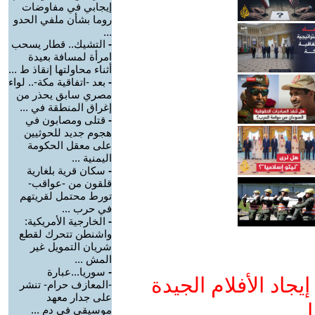
إيجابي في مفاوضات
روما بشأن ملفي الحدو
...
-
التشيك.. قطار يسحب
امرأة لمسافة بعيدة
أثناء محاولتها إنقاذ ط ...
-
بعد -اتفاقية مكة-.. لواء
مصري سابق يحذر من
إغراق المنطقة في ...
-
قتلى ومصابون في
هجوم جديد للحوثيين
على معقل الحكومة
اليمنية ...
-
سكان قرية بلغارية
قلقون من -عواقب-
تورط محتمل لقريتهم
في حرب ...
-
الخارجية الأمريكية:
واشنطن تتحرك لقطع
شريان التمويل غير
المش ...
-
سوريا...عبارة
جاد الأفلام الجيدة
-المعازف حرام- تنشر
على جدار معهد
ا
موسيقي في دم ...