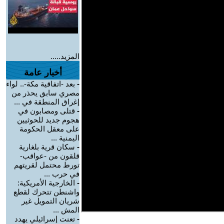
المزيد.....
أخبار عامة
-
بعد -اتفاقية مكة-.. لواء
مصري سابق يحذر من
إغراق المنطقة في ...
-
قتلى ومصابون في
هجوم جديد للحوثيين
على معقل الحكومة
اليمنية ...
-
سكان قرية بلغارية
قلقون من -عواقب-
تورط محتمل لقريتهم
في حرب ...
-
الخارجية الأمريكية:
واشنطن تتحرك لقطع
شريان التمويل غير
المش ...
-
تعنت إسرائيلي يهدد