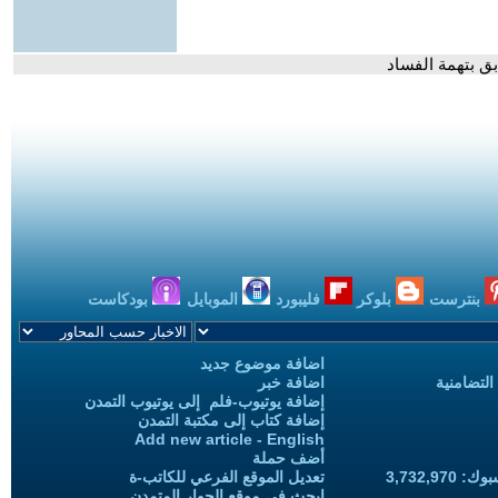
بق بتهمة الفساد
بنترست
بلوكر
فليبورد
الموبايل
بودكاست
اضافة موضوع جديد
التضامنية
اضافة خبر
إضافة يوتيوب-فلم إلى يوتيوب التمدن
إضافة كتاب إلى مكتبة التمدن
Add new article - English
أضف حملة
3,732,97
تعديل الموقع الفرعي للكاتب-ة
ابحث في موقع الحوار المتمدن