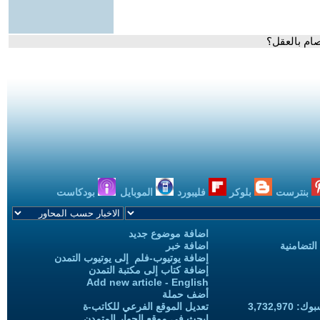
ام بالعقل؟
بنترست
بلوكر
فليبورد
الموبايل
بودكاست
اضافة موضوع جديد
التضامنية
اضافة خبر
إضافة يوتيوب-فلم إلى يوتيوب التمدن
إضافة كتاب إلى مكتبة التمدن
Add new article - English
أضف حملة
3,732,97
تعديل الموقع الفرعي للكاتب-ة
ابحث في موقع الحوار المتمدن