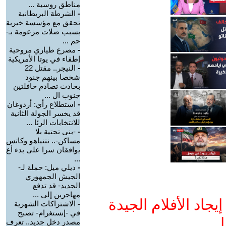
مناطق روسية ...
-
الشرطة البريطانية
تحقق مع مؤسسة خيرية
بسبب صلات مزعومة بـ-
حم ...
-
مصرع طياري مروحية
إطفاء في يوتا الأمريكية
-
النيجر.. مقتل 22
شخصا بينهم جنود
بحادث تصادم حافلتين
جنوب ال ...
-
استطلاع رأي: أردوغان
قد يخسر الجولة الثانية
للانتخابات الرئا ...
-
-بنى تحتية بلا
مساكن-.. نتنياهو وكاتس
يوافقان سرا على بدء أع
...
-
ديلي ميل: حملة لـ-
الجيش الجمهوري
الجديد- قد تدفع
مهاجرين إلى ...
جاد الأفلام الجيدة
-
الاشتراكات الشهرية
في -إنستغرام- تصبح
ا
مصدر دخل جديد.. تعرف