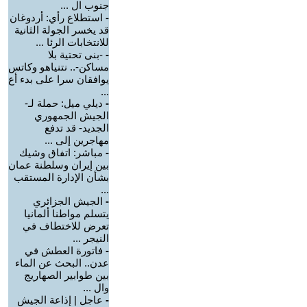
جنوب ال ...
-
استطلاع رأي: أردوغان
قد يخسر الجولة الثانية
للانتخابات الرئا ...
-
-بنى تحتية بلا
مساكن-.. نتنياهو وكاتس
يوافقان سرا على بدء أع
...
-
ديلي ميل: حملة لـ-
الجيش الجمهوري
الجديد- قد تدفع
مهاجرين إلى ...
-
مباشر: اتفاق وشيك
بين إيران وسلطنة عمان
بشأن الإدارة المستقب
...
-
الجيش الجزائري
يتسلم مواطنا ألمانيا
تعرض للاختطاف في
النيجر ...
-
فاتورة العطش في
عدن.. البحث عن الماء
بين طوابير الصهاريج
وال ...
-
عاجل | إذاعة الجيش