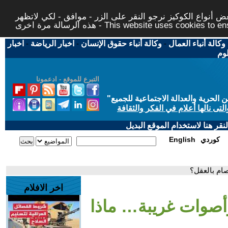
 أنواع الكوكيز نرجو النقر على الزر - موافق - لكي لاتظهر
This website uses cookies to ensure you ge
وكالة أنباء العمال
-
وكالة أنباء حقوق الإنسان
-
اخبار الرياضة
-
اخبار
لوم
التبرع للموقع - ادعمونا
حرية والعدالة الاجتماعية للجميع
"
تى نالها أعلام في الفكر والثقافة
قر هنا لاستخدام الموقع البديل
كوردي
English
ام بالعقل؟
اخر الافلام
أصوات غريبة… ماذا