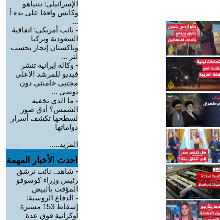
الإسرائيلي: نتنياهو
وكاتس وافقا على بدء أ
...
-
نائب أمريكي: اتفاقية
السعودية وتركيا
وباكستان إنجاز يحسب
لتر ...
-
وكالة إيرانية تنشر
فيديو للمرشد الأعلى
مجتبى خامنئي دون
توضي ...
-
ما الذي تخفيه
الشمس؟ أدق صور
لسطحها تكشف أسرار
دواماتها
المزيد.....
احدث الأخبار المهمة
-
شاهد.. نائب ترشق
رئيس وزراء كوسوفو
المؤقت بالبيض
-
الدفاع الروسية:
إسقاط 153 مسيرة
أوكرانية فوق عدة