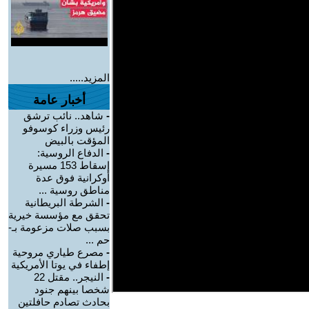
المزيد.....
أخبار عامة
-
شاهد.. نائب ترشق
رئيس وزراء كوسوفو
المؤقت بالبيض
-
الدفاع الروسية:
إسقاط 153 مسيرة
أوكرانية فوق عدة
مناطق روسية ...
-
الشرطة البريطانية
تحقق مع مؤسسة خيرية
بسبب صلات مزعومة بـ-
حم ...
-
مصرع طياري مروحية
إطفاء في يوتا الأمريكية
-
النيجر.. مقتل 22
شخصا بينهم جنود
بحادث تصادم حافلتين