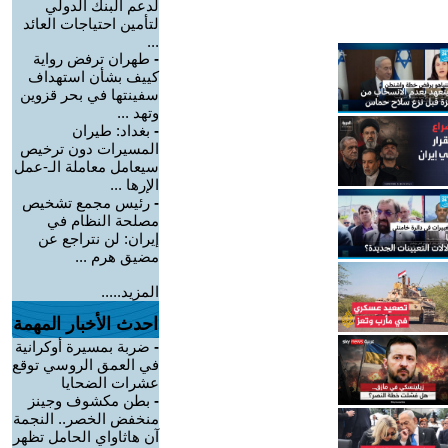
لدعم البنك الدولي
لتأمين احتياجات العائد
...
-
طهران ترفض رواية
كييف بشأن استهداف
سفينتها في بحر قزوين
وتهد ...
-
بغداد: طيران
المسيرات دون ترخيص
سيعامل معاملة الـ-عمل
الإرها ...
-
رئيس مجمع تشخيص
مصلحة النظام في
إيران: لن نتراجع عن
مضيق هرم ...
المزيد.....
احدث الأخبار المهمة
-
ضربة بمسيرة أوكرانية
في العمق الروسي توقع
عشرات الضحايا
-
بطن مكشوف وجينز
منخفض الخصر.. النجمة
آن هاثاواي الحامل تظهر