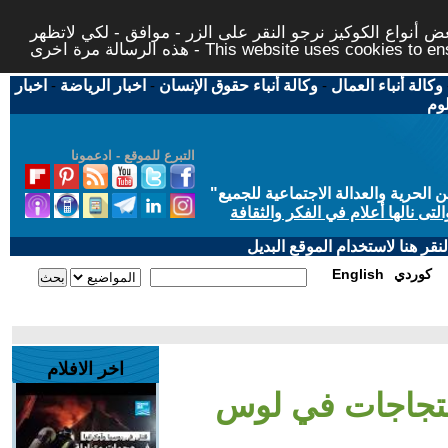
 أنواع الكوكيز نرجو النقر على الزر - موافق - لكي لاتظهر
This website uses cookies to ensure you ge
وكالة أنباء العمال
-
وكالة أنباء حقوق الإنسان
-
اخبار الرياضة
-
اخبار
لوم
التبرع للموقع - ادعمونا
حرية والعدالة الاجتماعية للجميع
"
تى نالها أعلام في الفكر والثقافة
قر هنا لاستخدام الموقع البديل
كوردي
English
اخر الافلام
احتجاجات في لوس