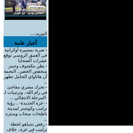
المزيد.....
أخبار عامة
-
ضربة بمسيرة أوكرانية
في العمق الروسي توقع
عشرات الضحايا
-
بطن مكشوف وجينز
منخفض الخصر.. النجمة
آن هاثاواي الحامل تظهر
...
-
تحرك مصري مفاجئ
في رام الله.. وترتيبات لـ
-المرحلة الانتقالي ...
-
-غزة الجديدة- .. رؤية
ترامب وكوشنر لمدينة
ناطحات سحاب ومنتزه
...
-
رفض نتنياهو لخطة
ترامب في غزة.. خلاف