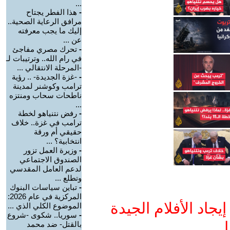
...
-
هذا الفطر يجتاح
مرافق الرعاية الصحية..
إليك ما يجب معرفته
عن ...
-
تحرك مصري مفاجئ
في رام الله.. وترتيبات لـ
-المرحلة الانتقالي ...
-
-غزة الجديدة- .. رؤية
ترامب وكوشنر لمدينة
ناطحات سحاب ومنتزه
...
-
رفض نتنياهو لخطة
ترامب في غزة.. خلاف
حقيقي أم ورقة
انتخابية؟ ...
-
وزيرة العمل تزور
الصندوق الاجتماعي
لدعم العامل المقدسي
وتطلع ...
-
تباين سياسات البنوك
المركزية في عام 2026:
جاد الأفلام الجيدة
الموضوع الكلي الذي ...
-
سوريا.. شكوى -شروع
ا
بالقتل- ضد محمد