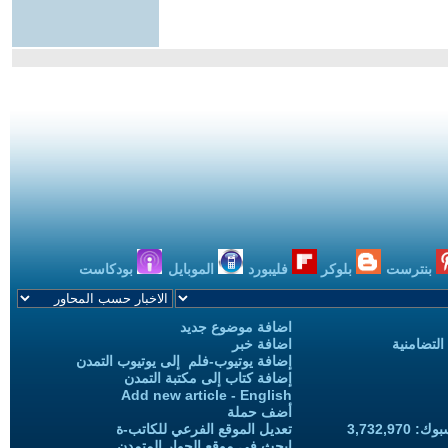
بنترست
بلوكر
فليبورد
الموبايل
بودكاست
اضافة موضوع جديد
التضامنية
اضافة خبر
إضافة يوتيوب-فلم إلى يوتيوب التمدن
إضافة كتاب إلى مكتبة التمدن
Add new article - English
أضف حملة
3,732,97
تعديل الموقع الفرعي للكاتب-ة
ابحث في موقع الحوار المتمدن