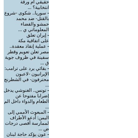
حقيقي أم ورقة
انتخابية؟ ...
-
سوريا.. شكوى -شروع
بالقتل- ضد محمد
حمشو والقضاء
المعلوماتي ي ...
-
إيران تعلق
على اتفاقية مكة
-
عملية إنقاذ معقدة..
مصر تعلن تعويم وقطر
سفينة في ظروف جوية
ق ...
-
بقائي يرد على ترامب:
الإيرانيون -لاعبون
محترفون- في الشطرنج
...
-
تونس.. الغنوشي يدخل
إضرابا مفتوحا عن
الطعام والدواء داخل الم
...
-
‏المبعوث الأممي إلى
اليمن: أدعو الأطراف
لممارسة أقصى درجات
ض ...
-
عون يؤكد حاجة لبنان