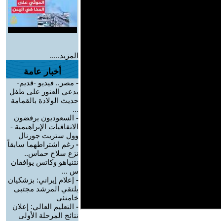
المزيد.....
أخبار عامة
-
مصر.. فيديو -قديم-
يدعي العثور على طفل
حديث الولادة بالقمامة
...
-
السعوديون يرفضون
الاتفاقيات الإبراهيمية -
وول ستريت جورنال
-
رغم اشتراطهما سابقاً
نزع سلاح حماس..
نتنياهو وكاتس يوافقان
س ...
-
إعلام إيراني: بزشكيان
يلتقي المرشد مجتبى
خامنئي
-
التعليم العالي: إعلان
نتائج المرحلة الأولى