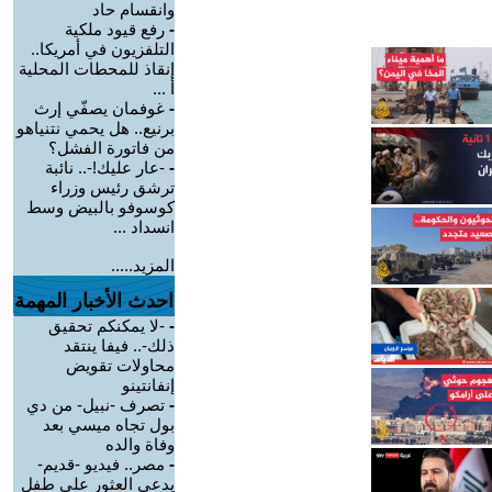
وانقسام حاد
-
رفع قيود ملكية
التلفزيون في أمريكا..
إنقاذ للمحطات المحلية
أ ...
-
غوفمان يصفّي إرث
برنيع.. هل يحمي نتنياهو
من فاتورة الفشل؟
-
-عار عليك!-.. نائبة
ترشق رئيس وزراء
كوسوفو بالبيض وسط
انسداد ...
المزيد.....
احدث الأخبار المهمة
-
-لا يمكنكم تحقيق
ذلك-.. فيفا ينتقد
محاولات تقويض
إنفانتينو
-
تصرف -نبيل- من دي
بول تجاه ميسي بعد
وفاة والده
-
مصر.. فيديو -قديم-
يدعي العثور على طفل