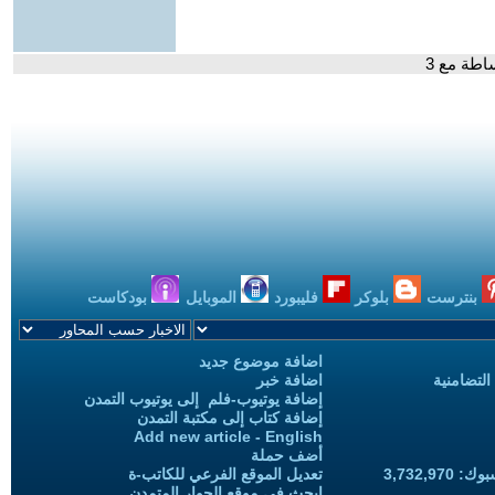
اطة مع 3
بنترست
بلوكر
فليبورد
الموبايل
بودكاست
اضافة موضوع جديد
التضامنية
اضافة خبر
إضافة يوتيوب-فلم إلى يوتيوب التمدن
إضافة كتاب إلى مكتبة التمدن
Add new article - English
أضف حملة
3,732,97
تعديل الموقع الفرعي للكاتب-ة
ابحث في موقع الحوار المتمدن