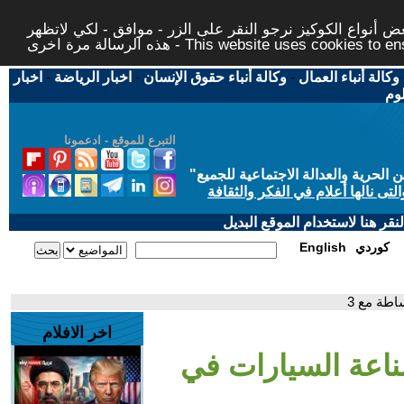
 أنواع الكوكيز نرجو النقر على الزر - موافق - لكي لاتظهر
This website uses cookies to ensure you ge
وكالة أنباء العمال
-
وكالة أنباء حقوق الإنسان
-
اخبار الرياضة
-
اخبار
لوم
التبرع للموقع - ادعمونا
حرية والعدالة الاجتماعية للجميع
"
تى نالها أعلام في الفكر والثقافة
قر هنا لاستخدام الموقع البديل
كوردي
English
اطة مع 3
اخر الافلام
صناعة السيارات في