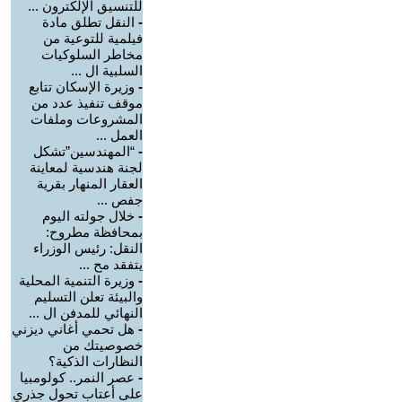
للتنسيق الإلكترون ...
-
النقل تطلق مادة
فيلمية للتوعية من
مخاطر السلوكيات
السلبية ال ...
-
وزيرة الإسكان تتابع
موقف تنفيذ عدد من
المشروعات وملفات
العمل ...
-
“المهندسين”تشكل
لجنة هندسية لمعاينة
العقار المنهار بقرية
جفص ...
-
خلال جولته اليوم
بمحافظة مطروح:
النقل: رئيس الوزراء
يتفقد مح ...
-
وزيرة التنمية المحلية
والبيئة تعلن التسليم
النهائي للمدفن ال ...
-
هل تحمي أغاني ديزني
خصوصيتك من
النظارات الذكية؟
-
عصر النمر.. كولومبيا
على أعتاب تحول جذري