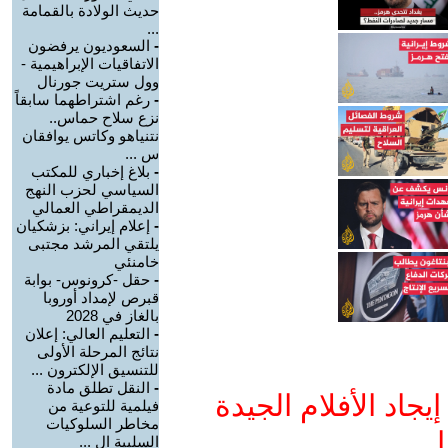
حديث الولادة بالقمامة
...
-
السعوديون يرفضون
الاتفاقيات الإبراهيمية -
وول ستريت جورنال
-
رغم اشتراطهما سابقاً
نزع سلاح حماس..
نتنياهو وكاتس يوافقان
س ...
-
بلاغ إخباري للمكتب
السياسي لحزب النهج
الديمقراطي العمالي
-
إعلام إيراني: بزشكيان
يلتقي المرشد مجتبى
خامنئي
-
حقل -كرونوس- بوابة
قبرص لإمداد أوروبا
بالغاز في 2028
-
التعليم العالي: إعلان
نتائج المرحلة الأولى
للتنسيق الإلكترون ...
-
النقل تطلق مادة
جاد الأفلام الجيدة
فيلمية للتوعية من
مخاطر السلوكيات
ا
السلبية ال ...