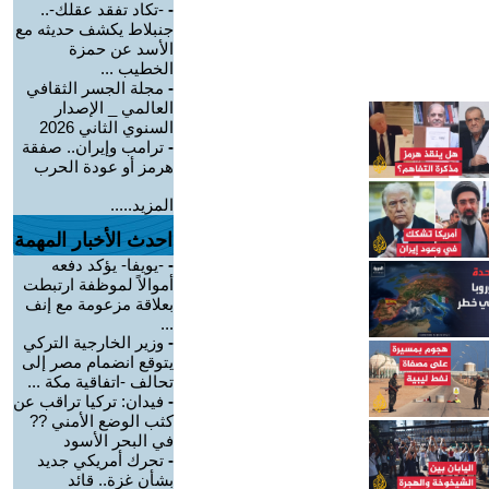
-
-تكاد تفقد عقلك-..
جنبلاط يكشف حديثه مع
الأسد عن حمزة
الخطيب ...
-
مجلة الجسر الثقافي
العالمي _ الإصدار
السنوي الثاني 2026
-
ترامب وإيران.. صفقة
هرمز أو عودة الحرب
المزيد.....
احدث الأخبار المهمة
-
-يويفا- يؤكد دفعه
أموالاً لموظفة ارتبطت
بعلاقة مزعومة مع إنف
...
-
وزير الخارجية التركي
يتوقع انضمام مصر إلى
تحالف -اتفاقية مكة ...
-
فيدان: تركيا تراقب عن
كثب الوضع الأمني ??
في البحر الأسود
-
تحرك أمريكي جديد
بشأن غزة.. قائد