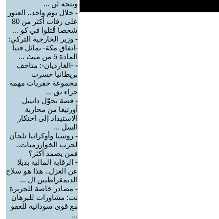
ويتجه لن ...
-
خلال يوم واحد.. العثور
على رفات أكثر من 80
شخصا قُتلوا في كو ...
-
وزير الخارجية التركي:
-اتفاق مكة- يماثل فنيا
المادة 5 من ميث ...
-
-الغارديان-: متاحف
بريطانيا خسرت
مجموعة حفريات مهمة
جراء نق ...
-
قصة تحوّل دانييل
أورتيغا من محاربة
الاستبداد إلى احتكار
السل ...
-
روسيا وأوكرانيا تلجآن
لحرب الخوارزميات..
فمن يصمد أكثر؟
-
الرقابة المالية بديلا
عن العزل.. هذا هو سلاح
الديمقراطيين ال ...
-
مصادر خاصة للجزيرة
نت: مشاورات للبرهان
مع قوى سودانية للعفو
...