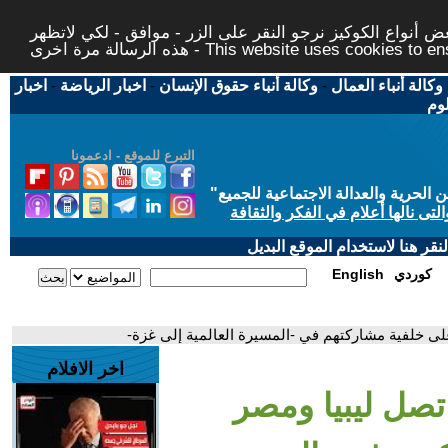
 أنواع الكوكيز نرجو النقر على الزر - موافق - لكي لاتظهر
This website uses cookies to ensure you ge
وكالة أنباء العمال
-
وكالة أنباء حقوق الإنسان
-
اخبار الرياضة
-
اخبار
لوم
التبرع للموقع - ادعمونا
حرية والعدالة الاجتماعية للجميع
"
تى نالها أعلام في الفكر والثقافة
قر هنا لاستخدام الموقع البديل
كوردي
English
لى خلفية مشاركتهم في -المسيرة العالمية إلى غزة-
اخر الافلام
 تصل ليبيا ومصر