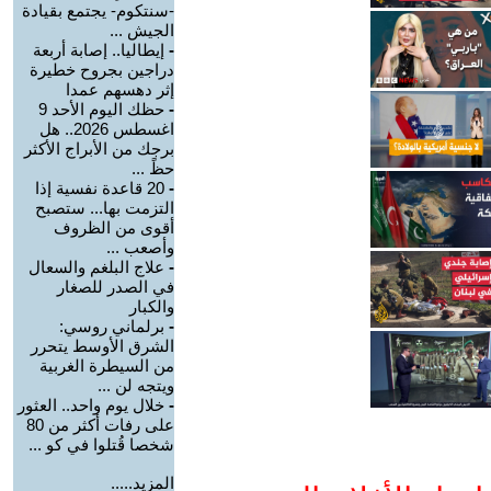
-سنتكوم- يجتمع بقيادة
الجيش ...
-
إيطاليا.. إصابة أربعة
دراجين بجروح خطيرة
إثر دهسهم عمدا
-
حظك اليوم الأحد 9
اغسطس 2026.. هل
برجك من الأبراج الأكثر
حظً ...
-
20 قاعدة نفسية إذا
التزمت بها... ستصبح
أقوى من الظروف
وأصعب ...
-
علاج البلغم والسعال
في الصدر للصغار
والكبار
-
برلماني روسي:
الشرق الأوسط يتحرر
من السيطرة الغربية
ويتجه لن ...
-
خلال يوم واحد.. العثور
على رفات أكثر من 80
شخصا قُتلوا في كو ...
المزيد.....