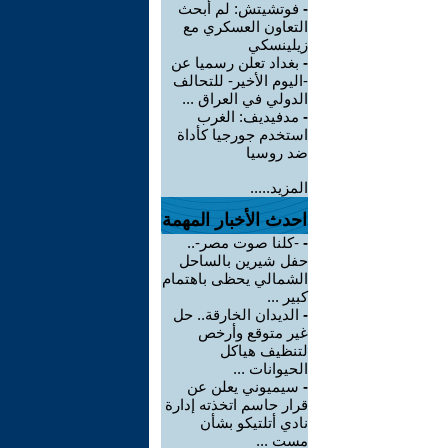
-
فوتشيتش: لم أبحث
التعاون العسكري مع
زيلينسكي
-
بغداد تعلن رسميا عن
-اليوم الأخير- للتحالف
الدولي في العراق ...
-
مدفيديف: الغرب
استخدم جورجيا كأداة
ضد روسيا
المزيد.....
احدث الأخبار المهمة
-
-كلنا صوت مصر-..
حفل شيرين بالساحل
الشمالي يحظى باهتمام
كبير ...
-
الديدان الخارقة.. حل
غير متوقع وأرخص
لتنظيف هياكل
الحيوانات ...
-
سيميوني يعلن عن
قرار حاسم اتخذته إدارة
نادي أتلتيكو بشأن
مست ...