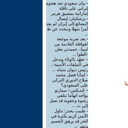
-
بيان سعودي بعد هجوم
إيراني على ناقلة
إماراتية بمضيق هرمز
-
بزشكيان: إيصال
البضائع إلى إيران لم يعد
أمرا سهلا ونبحث عن ط
...
-
بعد ضربة موجعة
لقوافله القادمة من
ليبيا.. حميدتي يعلن
-الطوا ...
-
-تعهّد بالولاء وتدخل
في الملفات الأمنية-..
رئيس ديوان نتنياه ...
-
لماذا فضل محمد
صلاح الدوري التركي
ا
على السعودي؟
-
-إنديكس-: سيارتو
يواجه اتهاما بتلقي
رشوة وعقوبة قد تصل
إلى ث ...
-
طبيب يحذر: تناول
الآيس كريم بكثرة في
الحر قد يرهق الجسم
ويضر ...