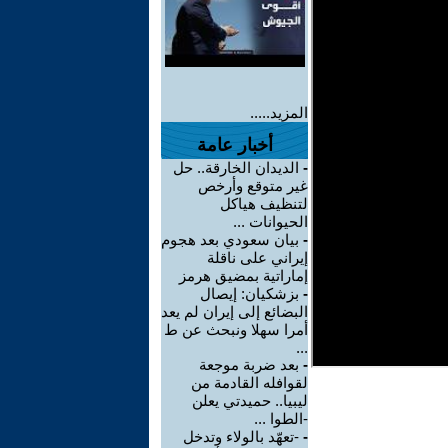
المزيد.....
أخبار عامة
-
الديدان الخارقة.. حل
غير متوقع وأرخص
لتنظيف هياكل
الحيوانات ...
-
بيان سعودي بعد هجوم
إيراني على ناقلة
إماراتية بمضيق هرمز
-
بزشكيان: إيصال
البضائع إلى إيران لم يعد
أمرا سهلا ونبحث عن ط
...
-
بعد ضربة موجعة
لقوافله القادمة من
ليبيا.. حميدتي يعلن
-الطوا ...
-
-تعهّد بالولاء وتدخل