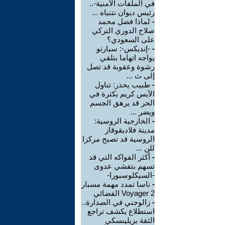
في الملفات الأمنية-..
رئيس ديوان نتنياه ...
-
لماذا فضل محمد
صلاح الدوري التركي
على السعودي؟
-
-إنديكس-: سيارتو
يواجه اتهاما بتلقي
رشوة وعقوبة قد تصل
إلى ث ...
-
طبيب يحذر: تناول
الآيس كريم بكثرة في
الحر قد يرهق الجسم
ويضر ...
-
الخارجية الروسية:
مدينة فلاديقوقاز
الروسية قد تصبح مركزا
للن ...
-
أكثر الفواكه التي قد
تسهم بتفشي عدوى
-السيكلوسبورا-
-
ناسا تمدد مهمة مسبار
Voyager 2 الفضائي
-
زالوجني في الصدارة..
استطلاع يكشف تراجع
الثقة بزيلينسكي