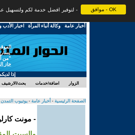
موافق - OK
لتوفير افضل خدمة لكم ولتسهيل عملي
أخبار عامة
-
وكالة أنباء المرأة
-
اخبار الأدب و
الموقع
يسارية
"من أج
حاز ال
إذا لديك
الزوار
اضافة/خدمات
بحث/الارشيف
الصفحة الرئيسية
-
أخبار عامة
-
يوتيوب التمدن
- مونت كارلو
والسبت المق