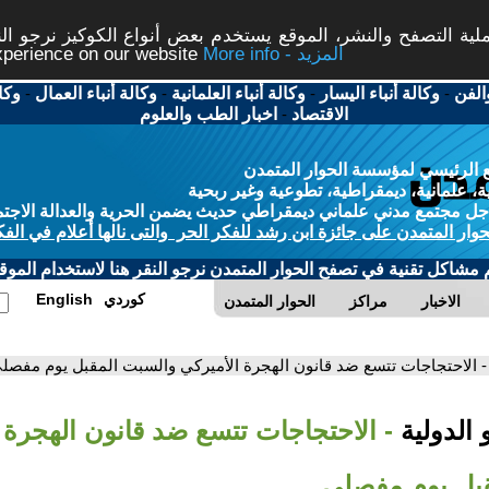
ة التصفح والنشر، الموقع يستخدم بعض أنواع الكوكيز نرجو النق
More info - المزيد
experience on our website
الفن
-
وكالة أنباء اليسار
-
وكالة أنباء العلمانية
-
وكالة أنباء العمال
-
وكا
الاقتصاد
-
اخبار الطب والعلوم
 الرئيسي لمؤسسة الحوار المتمدن
، علمانية، ديمقراطية، تطوعية وغير ربحية
ل مجتمع مدني علماني ديمقراطي حديث يضمن الحرية والعدالة الاجتم
حوار المتمدن على جائزة ابن رشد للفكر الحر والتى نالها أعلام في الفك
م مشاكل تقنية في تصفح الحوار المتمدن نرجو النقر هنا لاستخدام الموقع
كوردي
English
الاخبار
مراكز
الحوار المتمدن
- الاحتجاجات تتسع ضد قانون الهجرة الأميركي والسبت المقبل يوم مفصل
 الدولية
- الاحتجاجات تتسع ضد قانون الهجرة 
بل يوم مفصلي