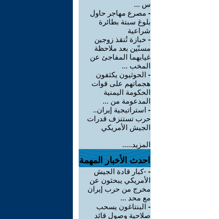
س ...
-
مصرع مهاجر حاول
بلوغ سبتة بطائرة
شراعية
-
خبازة تُنقذ زوجين
مسنّين بعد ملاحظة
غيابهما المفاجئ عن
المخب ...
-
الحوثيون يكثفون
هجماتهم على قوات
الحكومة اليمنية
المدعومة من ...
-
استراتيجية إيران..
حرب تستنزف قدرات
الجيش الأمريكي
المزيد.....
احدث الأخبار المهمة
-
-كبار قادة الجيش
الأمريكي يبحثون عن
مخرج من حرب إيران
مع محد ...
-
البنتاغون يسحب
صلاحية وصول قائد