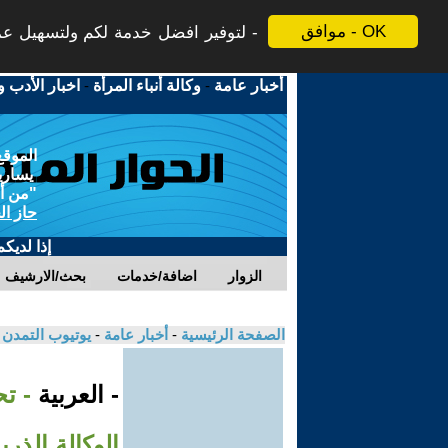
موافق - OK
لتوفير افضل خدمة لكم ولتسهيل عملي
أخبار عامة
-
وكالة أنباء المرأة
-
اخبار الأدب و
الموقع
يسارية
"من أج
حاز ال
إذا لديك
الزوار
اضافة/خدمات
بحث/الارشيف
الصفحة الرئيسية
-
أخبار عامة
-
يوتيوب التمدن
- العربية
- ت
الوكالة الذري