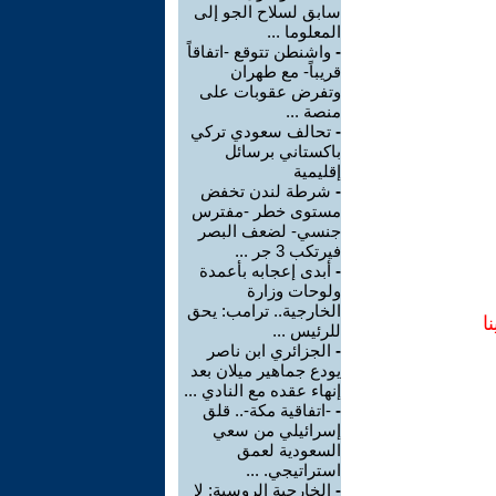
سابق لسلاح الجو إلى
المعلوما ...
-
واشنطن تتوقع -اتفاقاً
قريباً- مع طهران
وتفرض عقوبات على
منصة ...
-
تحالف سعودي تركي
باكستاني برسائل
إقليمية
-
شرطة لندن تخفض
مستوى خطر -مفترس
جنسي- لضعف البصر
فيرتكب 3 جر ...
-
أبدى إعجابه بأعمدة
ولوحات وزارة
الخارجية.. ترامب: يحق
ا
للرئيس ...
-
الجزائري ابن ناصر
يودع جماهير ميلان بعد
إنهاء عقده مع النادي ...
-
-اتفاقية مكة-.. قلق
إسرائيلي من سعي
السعودية لعمق
استراتيجي. ...
-
الخارجية الروسية: لا