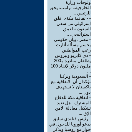
ولوحات وزارة
الخارجية.. ترامب: يحق
للرئيس ...
-
-اتفاقية مكة-.. قلق
إسرائيلي من سعي
السعودية لعمق
استراتيجي. ...
-
مصر.. بيان حكومي
يحسم مسألة أثارت
رعب المواطنين
-
دي كابريو وبيزوس
يطلقان مبادرة بـ200
مليون دولار لإنقاذ 100
...
-
السعودية وتركيا
تؤكدان أن الاتفاقية مع
باكستان لا تستهدف
دول ...
-
اتفاقية مكة للدفاع
المشترك.. هل تعيد
تشكيل معادلة الأمن
الإق ...
-
رئيس فنلندي سابق
يدعو أوروبا للدخول في
حوار مع روسيا ويذكر