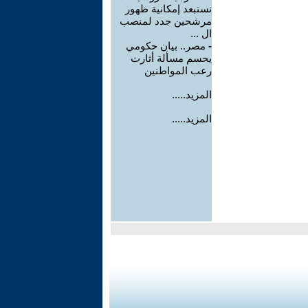
نستبعد إمكانية ظهور
مرشحين جدد لمنصب
ال ...
-
مصر.. بيان حكومي
يحسم مسألة أثارت
رعب المواطنين
المزيد.....
المزيد.....