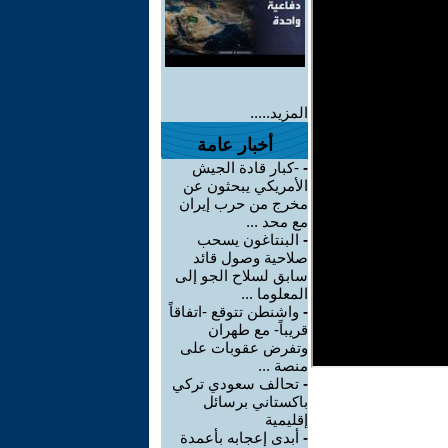
المزيد.....
أخبار عامة
-
-كبار قادة الجيش
الأمريكي يبحثون عن
مخرج من حرب إيران
مع محد ...
-
البنتاغون يسحب
صلاحية وصول قائد
سابق لسلاح الجو إلى
المعلوما ...
-
واشنطن تتوقع -اتفاقاً
قريباً- مع طهران
وتفرض عقوبات على
منصة ...
-
تحالف سعودي تركي
باكستاني برسائل
إقليمية
-
أبدى إعجابه بأعمدة