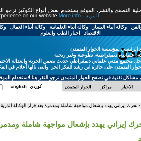
ة التصفح والنشر، الموقع يستخدم بعض أنواع الكوكيز نرجو النق
More info - المزيد
experience on our website
الفن
-
وكالة أنباء اليسار
-
وكالة أنباء العلمانية
-
وكالة أنباء العمال
-
وكا
الاقتصاد
-
اخبار الطب والعلوم
 الرئيسي لمؤسسة الحوار المتمدن
، علمانية، ديمقراطية، تطوعية وغير ربحية
ل مجتمع مدني علماني ديمقراطي حديث يضمن الحرية والعدالة الاجتم
حوار المتمدن على جائزة ابن رشد للفكر الحر والتى نالها أعلام في الفك
م مشاكل تقنية في تصفح الحوار المتمدن نرجو النقر هنا لاستخدام الموقع
كوردي
English
الاخبار
مراكز
الحوار المتمدن
- تحرك إيراني يهدد بإشعال مواجهة شاملة ومدمرة بعد قرار الوكالة الذرية
حرك إيراني يهدد بإشعال مواجهة شاملة ومدمرة
ة