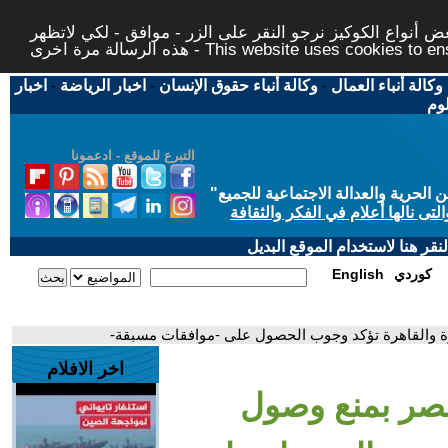
 أنواع الكوكيز نرجو النقر على الزر - موافق - لكي لاتظهر
This website uses cookies to ensure you ge
وكالة أنباء العمال
-
وكالة أنباء حقوق الإنسان
-
اخبار الرياضة
-
اخبار
لوم
التبرع للموقع - ادعمونا
حرية والعدالة الاجتماعية للجميع
"
تى نالها أعلام في الفكر والثقافة
قر هنا لاستخدام الموقع البديل
كوردي
English
ة والقاهرة تؤكد وجوب الحصول على -موافقات مسبقة-
اخر الافلام
مصر بمنع وصول