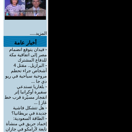
المزيد.....
أخبار عامة
-
فيدان يتوقع انضمام
مصر إلى اتفاقية مكة
للدفاع المشترك
-
البرازيل.. مقتل 4
أشخاص جراء تحطم
مروحية سياحية في ريو
دي جا ...
-
بلغاريا تستدعي
سفيرة أوكرانيا إثر
انفجار مسيّرة قرب خط
غاز إ ...
-
هل تتشكل فاشية
جديدة في بريطانيا؟
-
الطاقة السعودية:
إخماد حريق في منشأة
تابعة لأرامكو في جازان