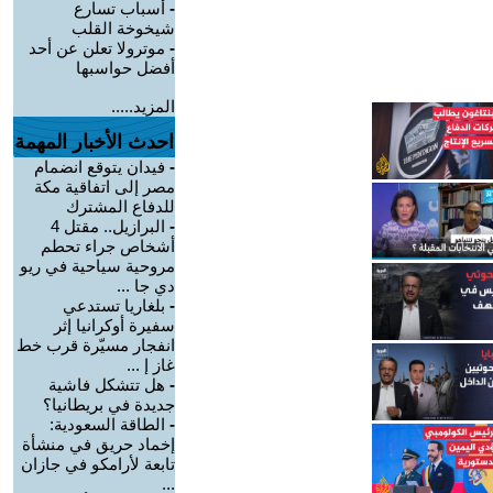
-
أسباب تسارع
شيخوخة القلب
-
موترولا تعلن عن أحد
أفضل حواسبها
المزيد.....
احدث الأخبار المهمة
-
فيدان يتوقع انضمام
مصر إلى اتفاقية مكة
للدفاع المشترك
-
البرازيل.. مقتل 4
أشخاص جراء تحطم
مروحية سياحية في ريو
دي جا ...
-
بلغاريا تستدعي
سفيرة أوكرانيا إثر
انفجار مسيّرة قرب خط
غاز إ ...
-
هل تتشكل فاشية
جديدة في بريطانيا؟
-
الطاقة السعودية:
إخماد حريق في منشأة
تابعة لأرامكو في جازان
...