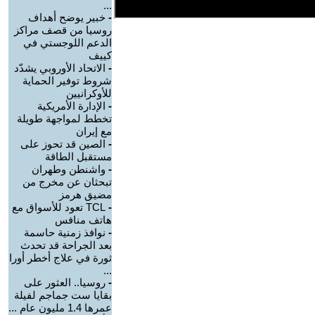
...
-
خبير يوضح أهداف
روسيا من قصف مراكز
الدعم اللوجستي في
كييف
-
الاتحاد الأوروبي يشدّد
شروط توفير الحماية
للأوكرانيين
-
الإدارة الأمريكية
تخطط لمواجهة طويلة
مع إيران
-
الصين قد تحوز على
مستقبل الطاقة
-
واشنطن وطهران
تبحثان عن مخرج من
مضيق هرمز
-
TCL تعود للأسواق مع
هاتف منافس
-
نوافذ زمنية حاسمة
بعد الجراحة قد تحدث
ثورة في علاج أخطر أورا
...
-
روسيا.. العثور على
بقايا ست جماجم لفيلة
عمرها 1.4 مليون عام ...