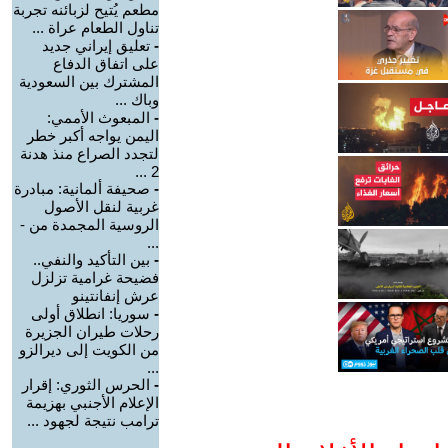
مطعم يُتيح لزبائنه تجربة
تناول الطعام عراة ...
-
تعليق إيراني جديد
على اتفاق الدفاع
المشترك بين السعودية
وباك ...
-
المبعوث الأممي:
اليمن يواجه أكبر خطر
لتجدد الصراع منذ هدنة
2 ...
-
صحيفة ألمانية: مبادرة
غربية لنقل الأصول
الروسية المجمدة من -
...
-
بين التأكيد والنفي..
فضيحة غرامية تزلزل
عرش إنفانتينو
-
سوريا: انطلاق أولى
رحلات طيران الجزيرة
من الكويت إلى ديرالزو
...
-
الحرس الثوري: إقرار
الإعلام الأجنبي بهزيمة
ترامب نتيجة لجهود ...