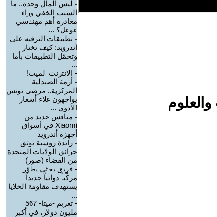
-
ليس المال وحده.. ما
السبب الخفي وراء
مغادرة أهم مهندسي
غوغل؟ ...
-
تطبيقات الترفيه على
أندرويد: كيف تختار
وتحمّل التطبيقات بأما
...
-
الانترنت الميت!
-
أزمة الصيدلية
المركزية.. مرضى تونس
والعلوم
يواجهون غلاء أسعار
الأدوي ...
-
منافس جديد من
Xiaomi في أسواق
أجهزة أندرويد
-
رائدة روسية توثق
حرائق الولايات المتحدة
من الفضاء (صور)
-
فريق بحثي يطوّر
مركّباً دوائياً جديداً
يستهدف مقاومة الخلايا
...
-
تغريم -ميتا- 567
مليون دولار، في أكبر