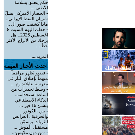
حكم يتعلق بسلامة
الأطف ...
-
الحصار الأميركي يشلّ
شريان النفط الإيراني..
ماذا كشفت صور ال ...
-
حظك اليوم السبت 8
اغسطس 2026.. هل
برجك من الأبراج الأكثر
حظً ...
المزيد.....
احدث الأخبار المهمة
-
فيديو يُظهر مراهقاً
متهماً بإطلاق النار في
مدرسة بتايلاند وم ...
-
وسط تحذيرات من
إساءة استخدامه..
الذكاء الاصطناعي
ينشئ 16 فير ...
-
بين -الكوتور-
والحرفية.. العرائس
الثريات يرسمْن
مستقبل الموض ...
-
-من دون ملابس-..