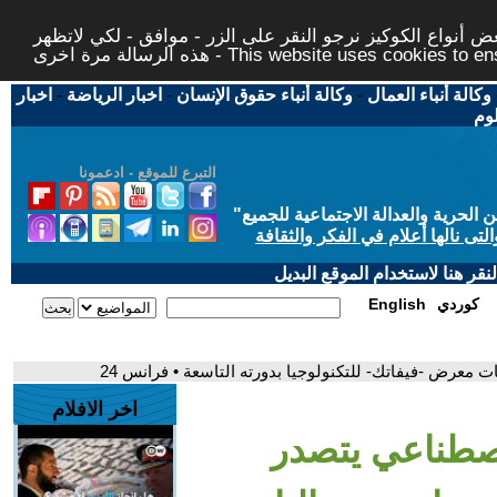
 أنواع الكوكيز نرجو النقر على الزر - موافق - لكي لاتظهر
This website uses cookies to ensure you ge
وكالة أنباء العمال
-
وكالة أنباء حقوق الإنسان
-
اخبار الرياضة
-
اخبار
لوم
التبرع للموقع - ادعمونا
حرية والعدالة الاجتماعية للجميع
"
تى نالها أعلام في الفكر والثقافة
قر هنا لاستخدام الموقع البديل
كوردي
English
ت معرض -فيفاتك- للتكنولوجيا بدورته التاسعة • فرانس 24
اخر الافلام
اصطناعي يتصدر