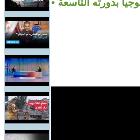
جيا بدورته التاسعة •