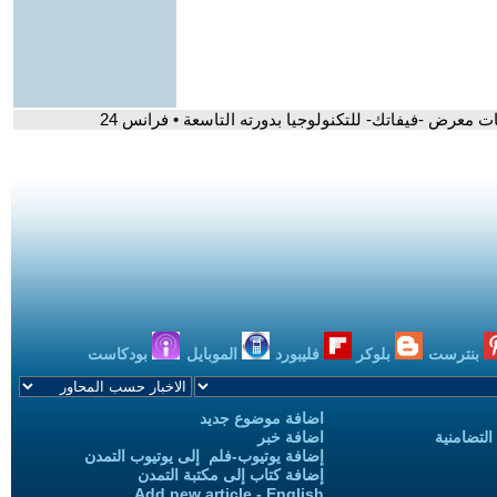
ت معرض -فيفاتك- للتكنولوجيا بدورته التاسعة • فرانس 24
بنترست
بلوكر
فليبورد
الموبايل
بودكاست
اضافة موضوع جديد
التضامنية
اضافة خبر
إضافة يوتيوب-فلم إلى يوتيوب التمدن
إضافة كتاب إلى مكتبة التمدن
Add new article - English