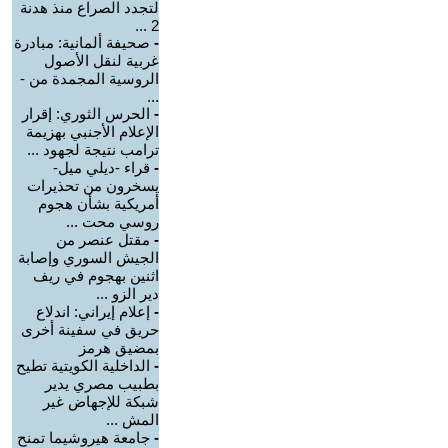
لتجدد الصراع منذ هدنة
2 ...
-
صحيفة ألمانية: مبادرة
غربية لنقل الأصول
الروسية المجمدة من -
...
-
الحرس الثوري: إقرار
الإعلام الأجنبي بهزيمة
ترامب نتيجة لجهود ...
-
قراء -ديلي ميل-
يسخرون من تحذيرات
أمريكية بشأن هجوم
روسي محت ...
-
مقتل عنصر من
الجيش السوري وإصابة
اثنين بهجوم في ريف
دير الزو ...
-
إعلام إيراني: اندلاع
حريق في سفينة أخرى
بمضيق هرمز
-
الداخلية الكويتية تطيح
بطبيب مصري يدير
شبكة للإجهاض غير
المش ...
-
جامعة هيروشيما تمنح