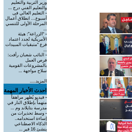
وزير التربية والتعليم
والتعليم الفني درج ...
-
التعليم العالي فى
أسبوع… انطلاق أعمال
المرحلة الأولى للتنسي
...
-
“الزراعة”: هيئة
الأمريكية تُجدد اعتماد
فرع “متبقيات المبيدات
...
-
النائب شعبان رأفت:
فرص العمل
بالمشروعات القومية
سلاح مواجهة ...
المزيد.....
احدث الأخبار المهمة
-
فيديو يُظهر مراهقاً
متهماً بإطلاق النار في
مدرسة بتايلاند وم ...
-
وسط تحذيرات من
إساءة استخدامه..
الذكاء الاصطناعي
ينشئ 16 فير ...