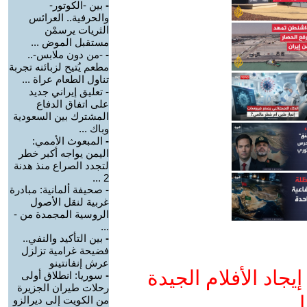
-
بين -الكوتور-
والحرفية.. العرائس
الثريات يرسمْن
مستقبل الموض ...
-
-من دون ملابس-..
مطعم يُتيح لزبائنه تجربة
تناول الطعام عراة ...
-
تعليق إيراني جديد
على اتفاق الدفاع
المشترك بين السعودية
وباك ...
-
المبعوث الأممي:
اليمن يواجه أكبر خطر
لتجدد الصراع منذ هدنة
2 ...
-
صحيفة ألمانية: مبادرة
غربية لنقل الأصول
الروسية المجمدة من -
...
-
بين التأكيد والنفي..
فضيحة غرامية تزلزل
عرش إنفانتينو
جاد الأفلام الجيدة
-
سوريا: انطلاق أولى
رحلات طيران الجزيرة
ا
من الكويت إلى ديرالزو