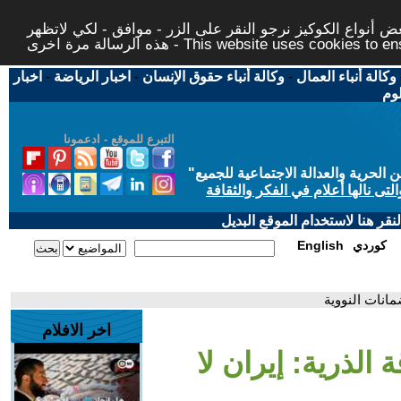
 أنواع الكوكيز نرجو النقر على الزر - موافق - لكي لاتظهر
This website uses cookies to ensure you ge
وكالة أنباء العمال
-
وكالة أنباء حقوق الإنسان
-
اخبار الرياضة
-
اخبار
لوم
التبرع للموقع - ادعمونا
حرية والعدالة الاجتماعية للجميع
"
تى نالها أعلام في الفكر والثقافة
قر هنا لاستخدام الموقع البديل
كوردي
English
ضمانات النووية
اخر الافلام
ة الذرية: إيران لا