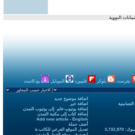
ضمانات النووية
بنترست
بلوكر
فليبورد
الموبايل
بودكاست
اضافة موضوع جديد
التضامنية
اضافة خبر
إضافة يوتيوب-فلم إلى يوتيوب التمدن
إضافة كتاب إلى مكتبة التمدن
Add new article - English
أضف حملة
3,732,97
تعديل الموقع الفرعي للكاتب-ة
ابحث في موقع الحوار المتمدن