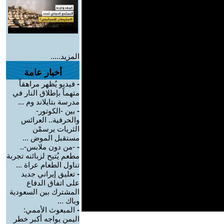
المزيد.....
أخبار عامة
-
فيديو يُظهر مراهقاً
متهماً بإطلاق النار في
مدرسة بتايلاند وم ...
-
بين -الكوتور-
والحرفية.. العرائس
الثريات يرسمْن
مستقبل الموض ...
-
-من دون ملابس-..
مطعم يُتيح لزبائنه تجربة
تناول الطعام عراة ...
-
تعليق إيراني جديد
على اتفاق الدفاع
المشترك بين السعودية
وباك ...
-
المبعوث الأممي:
اليمن يواجه أكبر خطر