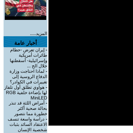
المزيد.....
أخبار عامة
-
إيران تعرض -حطام
طائرات أمريكية
وإسرائيلية- أسقطتها
خلال الح ...
-
لماذا احتاجت وزارة
الدفاع الروسية إلى
تغييرات في الكوادر؟
-
هواوي تطلق أول تلفاز
لها بإضاءة خلفية RGB
MiniLED
-
أمراض اللثة قد تنذر
بحالة صحية أكثر
خطورة مما نتصور
-
دراسة واسعة تنسف
الاعتقاد السائد بثبات
شخصية الإنسان