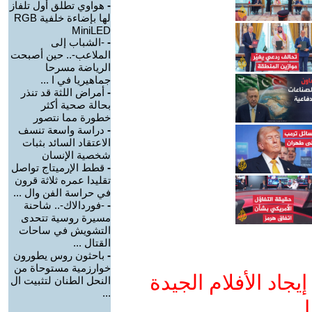
-
هواوي تطلق أول تلفاز
لها بإضاءة خلفية RGB
MiniLED
-
-الشباب إلى
الملاعب-.. حين أصبحت
الرياضة مسرحا
جماهيريا في ا ...
-
أمراض اللثة قد تنذر
بحالة صحية أكثر
خطورة مما نتصور
-
دراسة واسعة تنسف
الاعتقاد السائد بثبات
شخصية الإنسان
-
قطط الإرميتاج تواصل
تقليدا عمره ثلاثة قرون
في حراسة الفن وال ...
-
-فوردالاك-.. شاحنة
مسيرة روسية تتحدى
التشويش في ساحات
القتال ...
-
باحثون روس يطورون
خوارزمية مستوحاة من
جاد الأفلام الجيدة
النحل الطنان لتثبيت ال
...
ا