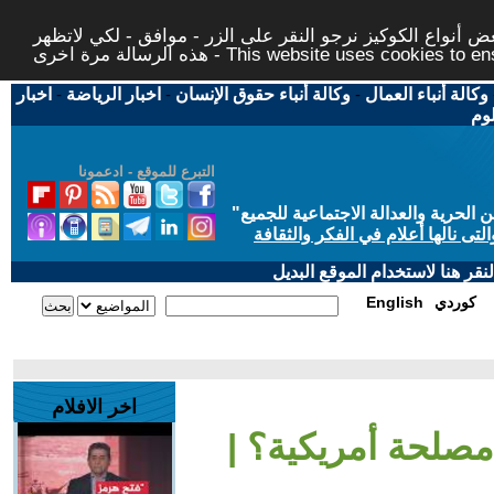
 أنواع الكوكيز نرجو النقر على الزر - موافق - لكي لاتظهر
This website uses cookies to ensure you ge
وكالة أنباء العمال
-
وكالة أنباء حقوق الإنسان
-
اخبار الرياضة
-
اخبار
لوم
التبرع للموقع - ادعمونا
حرية والعدالة الاجتماعية للجميع
"
تى نالها أعلام في الفكر والثقافة
قر هنا لاستخدام الموقع البديل
كوردي
English
اخر الافلام
 مصلحة أمريكية؟ |