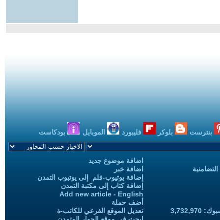
بنترست
بلوكر
فليبورد
الموبايل
بودكاست
اضافة موضوع جديد
التضامنية
اضافة خبر
إضافة يوتيوب-فلم إلى يوتيوب التمدن
إضافة كتاب إلى مكتبة التمدن
Add new article - English
أضف حملة
3,732,97
تعديل الموقع الفرعي للكاتب-ة
ابحث في موقع الحوار المتمدن