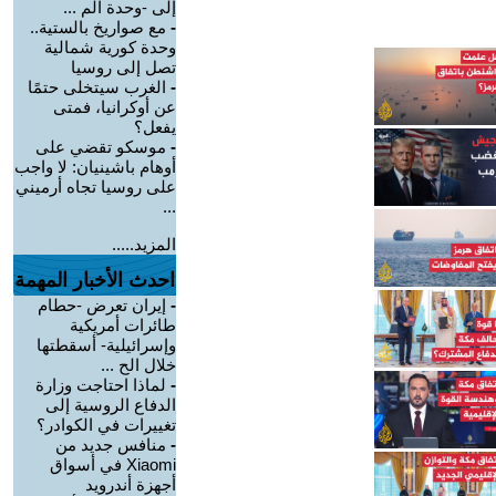
إلى -وحدة الم ...
-
مع صواريخ بالستية..
وحدة كورية شمالية
تصل إلى روسيا
-
الغرب سيتخلى حتمًا
عن أوكرانيا، فمتى
يفعل؟
-
موسكو تقضي على
أوهام باشينيان: لا واجب
على روسيا تجاه أرميني
...
المزيد.....
احدث الأخبار المهمة
-
إيران تعرض -حطام
طائرات أمريكية
وإسرائيلية- أسقطتها
خلال الح ...
-
لماذا احتاجت وزارة
الدفاع الروسية إلى
تغييرات في الكوادر؟
-
منافس جديد من
Xiaomi في أسواق
أجهزة أندرويد