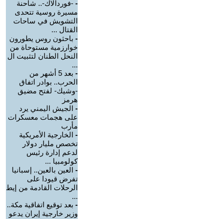
-
-فوردالاك-.. شاحنة
مسيرة روسية تتحدى
التشويش في ساحات
القتال ...
-
باحثون روس يطورون
خوارزمية مستوحاة من
النحل الطنان لتثبيت ال
...
-
بعد 5 أشهر من
الحرب.. بوادر اتفاق
-وشيك- لفتح مضيق
هرمز
-
الجيش اليمني يرد
على هجمات معسكرات
مأرب
-
الخارجية الأمريكية
تخصص مليار دولار
لدعم إدارة رئيس
كولومبيا ...
-
العين بالعين.. إسبانيا
تفرض قيودا على
الرحلات القادمة من إيط
...
-
بعد توقيع اتفاقية مكة..
وزير خارجية إيران يدعو