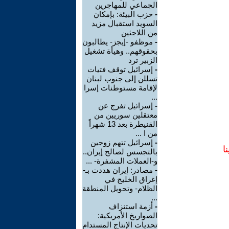
الجماعي للمهاجرين
-
حزب البيئة: بإمكان
السويد استقبال مزيد
من اللاجئين
-
موظفو -إيجز- يطالبون
بحقوقهم.. وهيأة تشغيل
الزبير ترد
-
إسرائيل توقف فتيات
تسللن إلى جنوب لبنان
لإقامة مستوطنات إسرا
...
-
إسرائيل تفرج عن
معتقلين سوريين من
القنيطرة بعد 13 شهراً
من ا ...
-
إسرائيل تتهم زوجين
ا
بالتجسس لصالح إيران..
و-العملات المشفرة- ...
-
مصادر: إيران هددت بـ-
إغراق الخليج في
الظلام- وتحويل المنطقة
...
-
أزمة استنزاف
الصواريخ الأمريكية:
تحديات الإنتاج المستدام