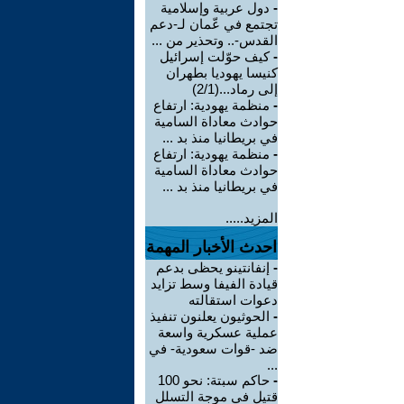
-
دول عربية وإسلامية
تجتمع في عّمان لـ-دعم
القدس-.. وتحذير من ...
-
كيف حوّلت إسرائيل
كنيسا يهوديا بطهران
إلى رماد...(2/1)
-
منظمة يهودية: ارتفاع
حوادث معاداة السامية
في بريطانيا منذ بد ...
-
منظمة يهودية: ارتفاع
حوادث معاداة السامية
في بريطانيا منذ بد ...
المزيد.....
احدث الأخبار المهمة
-
إنفانتينو يحظى بدعم
قيادة الفيفا وسط تزايد
دعوات استقالته
-
الحوثيون يعلنون تنفيذ
عملية عسكرية واسعة
ضد -قوات سعودية- في
...
-
حاكم سبتة: نحو 100
قتيل في موجة التسلل