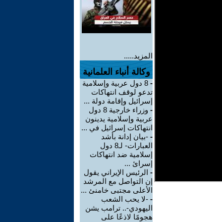
المزيد.....
وكالة أنباء العلمانية
-
8 دول عربية وإسلامية
تدعو لوقف انتهاكات
إسرائيل وإقامة دولة ...
-
وزراء خارجية 8 دول
عربية وإسلامية يدينون
انتهاكات إسرائيل في ...
-
-بيان إدانة بأشد
العبارات- لـ8 دول
إسلامية ضد انتهاكات
إسرائ ...
-
الرئيس الإيراني يقول
إن التواصل مع المرشد
الأعلى مجتبى خامنئ ...
-
-لا يحب الشعب
اليهودي-.. ترامب يشن
هجومًا لاذعًا على