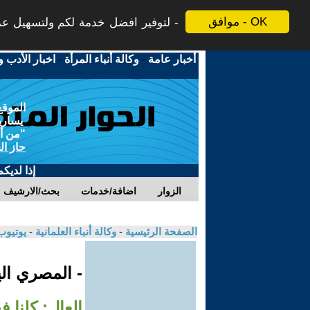
موافق - OK
لتوفير افضل خدمة لكم ولتسهيل عملي
أخبار عامة
-
وكالة أنباء المرأة
-
اخبار الأدب و
الموقع
يسارية
"من أج
حاز ال
إذا لديك
الزوار
اضافة/خدمات
بحث/الارشيف
الصفحة الرئيسية
-
وكالة أنباء العلمانية
-
يوتيوب
- المصري ال
العال: كلنا 