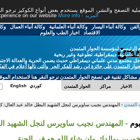
ة التصفح والنشر، الموقع يستخدم بعض أنواع الكوكيز نرجو النق
More info - المزيد
experience on our website
الفن
-
وكالة أنباء اليسار
-
وكالة أنباء العلمانية
-
وكالة أنباء العمال
-
وكا
الاقتصاد
-
اخبار الطب والعلوم
 الرئيسي لمؤسسة الحوار المتمدن
، علمانية، ديمقراطية، تطوعية وغير ربحية
ل مجتمع مدني علماني ديمقراطي حديث يضمن الحرية والعدالة الاجتم
حوار المتمدن على جائزة ابن رشد للفكر الحر والتى نالها أعلام في الفك
م مشاكل تقنية في تصفح الحوار المتمدن نرجو النقر هنا لاستخدام الموقع
كوردي
English
الاخبار
مراكز
الحوار المتمدن
 التمدن
- المهندس نجيب ساويرس لنجل الشهيد البطل خالد عبد العال: كلن
يوم
- المهندس نجيب ساويرس لنجل الشهيد الب
فخورين بوالدك وإن شاء الله هو في الجنة