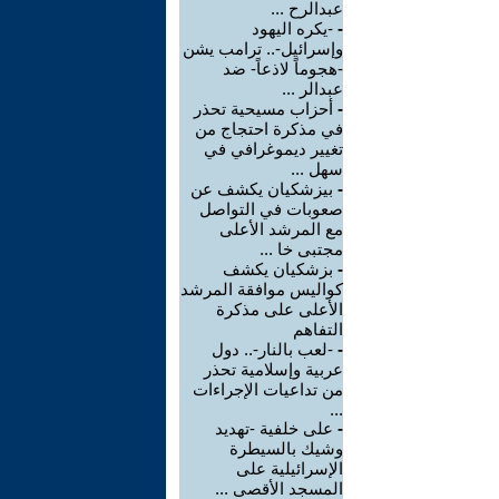
عبدالرح ...
-
-يكره اليهود
وإسرائيل-.. ترامب يشن
-هجوماً لاذعاً- ضد
عبدالر ...
-
أحزاب مسيحية تحذر
في مذكرة احتجاج من
تغيير ديموغرافي في
سهل ...
-
بيزشكيان يكشف عن
صعوبات في التواصل
مع المرشد الأعلى
مجتبى خا ...
-
بزشكيان يكشف
كواليس موافقة المرشد
الأعلى على مذكرة
التفاهم
-
-لعب بالنار-.. دول
عربية وإسلامية تحذر
من تداعيات الإجراءات
...
-
على خلفية -تهديد
وشيك بالسيطرة
الإسرائيلية على
المسجد الأقصى ...