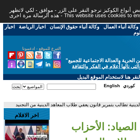
 أنواع الكوكيز نرجو النقر على الزر - موافق - لكي لاتظهر
This website uses cookies to ensure you ge
وكالة أنباء العمال
-
وكالة أنباء حقوق الإنسان
-
اخبار الرياضة
-
اخبار
لوم
التبرع للموقع - ادعمونا
حرية والعدالة الاجتماعية للجميع
"
تى نالها أعلام في الفكر والثقافة
قر هنا لاستخدام الموقع البديل
كوردي
English
دينية تطالب بتمرير قانون يعفي طلاب المعاهد الدينية من التجنيد
اخر الافلام
الصياد: الأحزاب