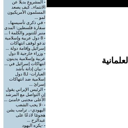
-
المشروع بديلا عن
الانتماء.. كيف يصعد
المسلمون الأمريكيون
لمو ...
-
في ذكرى تأسيسها..
سفارة فلسطين: المدى
منبر للتنوير والكلمة ا ...
-
8 دول عربية وإسلامية
تدعو لوقف انتهاكات
إسرائيل وإقامة دولة ...
-
وزراء خارجية 8 دول
علمانية
عربية وإسلامية يدينون
انتهاكات إسرائيل في ...
-
-بيان إدانة بأشد
العبارات- لـ8 دول
إسلامية ضد انتهاكات
إسرائ ...
-
الرئيس الإيراني يقول
إن التواصل مع المرشد
الأعلى مجتبى خامنئ ...
-
-لا يحب الشعب
اليهودي-.. ترامب يشن
هجومًا لاذعًا على
عبدالرح ...
-
-يكره اليهود