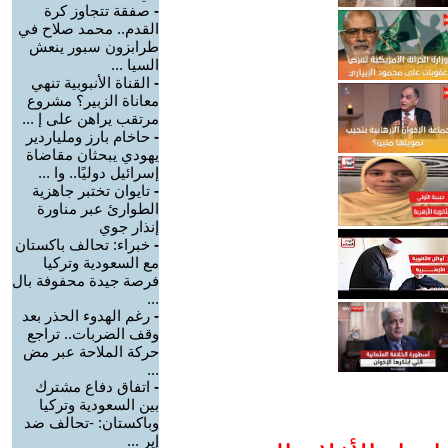
-
صفقة تتجاوز كرة
القدم.. محمد صلاح في
طرابزون سبور ينعش
السيا ...
-
القناة الأنبوبية تنهي
معاناة الزبير؟ مشروع
مرتقب يراهن على إ ...
-
حاخام بارز وملياردير
يهودي يبحثان مقاضاة
إسرائيل دوليًا.. وا ...
-
تايوان تختبر جاهزية
الطوارئ عبر مناورة
إنذار جوي
-
خبراء: تحالف باكستان
مع السعودية وتركيا
فرصة جيدة محفوفة بال
...
-
رغم الهدوء الحذر بعد
وقف الضربات.. تراجع
حركة الملاحة عبر مض
...
-
اتفاق دفاع مشترك
بين السعودية وتركيا
وباكستان: -تحالف ضد
إير ...