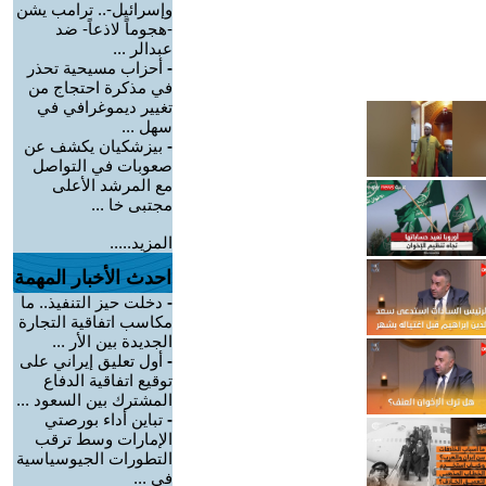
وإسرائيل-.. ترامب يشن
-هجوماً لاذعاً- ضد
عبدالر ...
-
أحزاب مسيحية تحذر
في مذكرة احتجاج من
تغيير ديموغرافي في
سهل ...
-
بيزشكيان يكشف عن
صعوبات في التواصل
مع المرشد الأعلى
مجتبى خا ...
المزيد.....
احدث الأخبار المهمة
-
دخلت حيز التنفيذ.. ما
مكاسب اتفاقية التجارة
الجديدة بين الأر ...
-
أول تعليق إيراني على
توقيع اتفاقية الدفاع
المشترك بين السعود ...
-
تباين أداء بورصتي
الإمارات وسط ترقب
التطورات الجيوسياسية
في ...