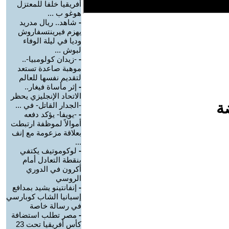
أفريقيا خلفا للمعتزل
هوغو ب ...
-
شاهد.. ريال مدريد
يهزم فيرينتسفاروش
وديا في ليلة الوفاء
لبوش ...
-
-زيدان كولومبيا-..
موهبة صاعدة تستعد
لتقديم نفسها للعالم
-
إثر مأساة فيغار..
الاتحاد الإنجليزي يحظر
ة
-الجدار القاتل- في ...
-
-يويفا- يؤكد دفعه
أموالاً لموظفة ارتبطت
بعلاقة مزعومة مع إنف
...
-
لوكوموتيف يكتفي
بنقطة التعادل أمام
أكرون في الدوري
الروسي
-
إنفانتينو يشيد بمدافع
إسبانيا الشاب كوبارسي
في رسالة خاصة
-
مصر تطلب استضافة
كأس أفريقيا تحت 23