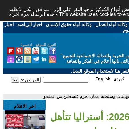
 أنواع الكوكيز نرجو النقر على الزر - موافق - لكي لاتظهر
This website uses cookies to ensure you ge
وكالة أنباء العمال
-
وكالة أنباء حقوق الإنسان
-
اخبار الرياضة
-
اخبار
لوم
التبرع للموقع - ادعمونا
حرية والعدالة الاجتماعية للجميع
"
تى نالها أعلام في الفكر والثقافة
قر هنا لاستخدام الموقع البديل
كوردي
English
اخر الافلام
- تصفيات مونديال 2026: أستراليا تتأهل