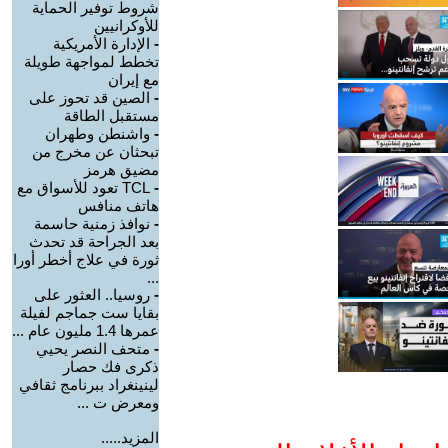
شروط توفير الحماية
للأوكرانيين
-
الإدارة الأمريكية
تخطط لمواجهة طويلة
مع إيران
-
الصين قد تحوز على
مستقبل الطاقة
-
واشنطن وطهران
تبحثان عن مخرج من
مضيق هرمز
-
TCL تعود للأسواق مع
هاتف منافس
-
نوافذ زمنية حاسمة
بعد الجراحة قد تحدث
ثورة في علاج أخطر أورا
...
-
روسيا.. العثور على
بقايا ست جماجم لفيلة
عمرها 1.4 مليون عام ...
-
متحف النصر يحيي
ذكرى فك حصار
لينينغراد ببرنامج ثقافي
ومعرض ت ...
المزيد.....