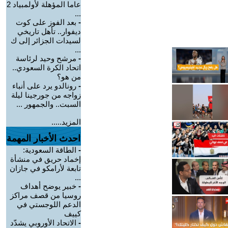
عاما المؤهلة لأولمبياد 2
...
-
بعد الفوز على كوت
ديفوار.. تأهل تاريخي
لسيدات الجزائر إلى ك
...
-
مرشح وحيد لرئاسة
اتحاد الكرة السعودي..
من هو؟
-
رونالدو يرد على أنباء
زواجه من جورجينا ليلة
السبت.. والجمهور ...
المزيد.....
احدث الأخبار المهمة
-
الطاقة السعودية:
إخماد حريق في منشأة
تابعة لأرامكو في جازان
...
-
خبير يوضح أهداف
روسيا من قصف مراكز
الدعم اللوجستي في
كييف
-
الاتحاد الأوروبي يشدّد