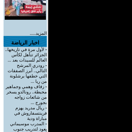
المزيد.....
اخبار الرياضة
-
لأول مرة في تاريخها..
الجزائر تتأهل لكأس
العالم للسيدات بعد ...
-
رودري المرشح
التالي.. أبرز الصفقات
التي خطفها برشلونة
من ريا ...
-
زفاف وهمي وجماهير
محبطة.. رونالدو يسخر
من شائعات زواجه
بجورج ...
-
ريال مدريد يهزم
فرينتسفاروش في
مباراة ودية
-
المدرب موسيماني
يعود لتدريب جنوب