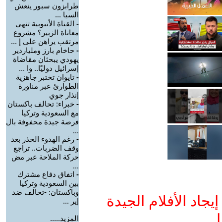
طرابزون سبور ينعش
السيا ...
-
القناة الأنبوبية تنهي
معاناة الزبير؟ مشروع
مرتقب يراهن على إ ...
-
حاخام بارز وملياردير
يهودي يبحثان مقاضاة
إسرائيل دوليًا.. وا ...
-
تايوان تختبر جاهزية
الطوارئ عبر مناورة
إنذار جوي
-
خبراء: تحالف باكستان
مع السعودية وتركيا
فرصة جيدة محفوفة بال
...
-
رغم الهدوء الحذر بعد
وقف الضربات.. تراجع
حركة الملاحة عبر مض
...
-
اتفاق دفاع مشترك
بين السعودية وتركيا
وباكستان: -تحالف ضد
جاد الأفلام الجيدة
إير ...
ا
المزيد.....