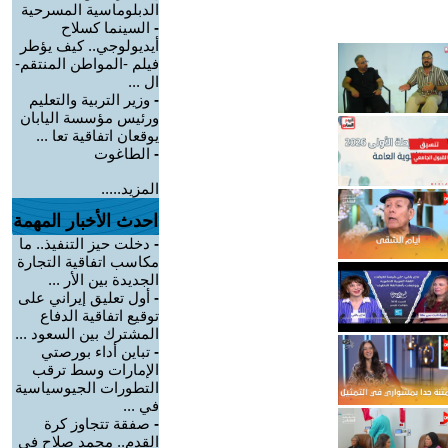
الدبلوماسية المسرحية
-
السينما كسلاح
أيديولوجي.. كيف يؤطر
فيلم -المواطن المنتقم-
ال ...
-
وزير التربية والتعليم
ورئيس مؤسسة اليابان
يوقعان اتفاقية تعا ...
-
الطاغوت
المزيد.....
احدث الأخبار المهمة
-
دخلت حيز التنفيذ.. ما
مكاسب اتفاقية التجارة
الجديدة بين الأر ...
-
أول تعليق إيراني على
توقيع اتفاقية الدفاع
المشترك بين السعود ...
-
تباين أداء بورصتي
الإمارات وسط ترقب
التطورات الجيوسياسية
في ...
-
صفقة تتجاوز كرة
القدم.. محمد صلاح في