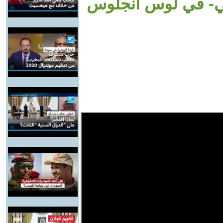
ي- في لوس أنجلوس