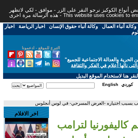
 أنواع الكوكيز نرجو النقر على الزر - موافق - لكي لاتظهر
This website uses cookies to ensure you ge
وكالة أنباء العمال
-
وكالة أنباء حقوق الإنسان
-
اخبار الرياضة
-
اخبار
لوم
التبرع للموقع - ادعمونا
حرية والعدالة الاجتماعية للجميع
"
تى نالها أعلام في الفكر والثقافة
قر هنا لاستخدام الموقع البديل
كوردي
English
ترامب بسبب اختياره -العرض المسرحي- في لوس أنجلوس
اخر الافلام
م كاليفورنيا لترامب