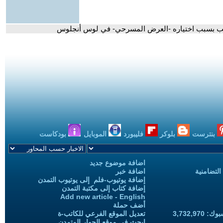
ترامب بسبب اختياره -العرض المسرحي- في لوس أنجلوس
بنترست
بلوكر
فليبورد
الموبايل
بودكاست
اضافة موضوع جديد
التضامنية
اضافة خبر
إضافة يوتيوب-فلم إلى يوتيوب التمدن
إضافة كتاب إلى مكتبة التمدن
Add new article - English
أضف حملة
3,732,97
تعديل الموقع الفرعي للكاتب-ة
ابحث في موقع الحوار المتمدن