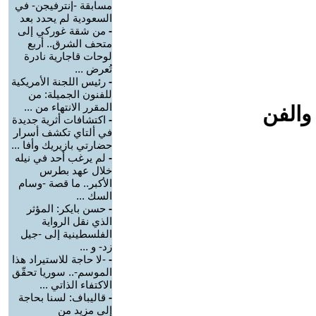
مسابقة -إنترفيجن- في
السعودية لم يحدد بعد
-
من شقة غوركي إلى
متحف الشرق.. أربع
لوحات قاجارية نادرة
تُعرض ...
-
رئيس اللجنة الأمريكية
للفنون الجميلة: من
المقرر الانتهاء من ...
والفن
-
اكتشافات أثرية جديدة
في ألتاي تكشف أسرار
حضارتي بازيريك وأفا ...
-
لم يرغب أحد في نيله
خلال عهد بطرس
الأكبر.. ما قصة -وسام
السك ...
-
حسن بايكر: المؤثر
الذي نقل الرواية
الفلسطينية إلى -جيل
زد- و ...
-
-لا حاجة للاستيراد هذا
الموسم-.. سوريا تحقّق
الاكتفاء الذاتي ...
-
قاليباف: لسنا بحاجة
إلى مزيد من