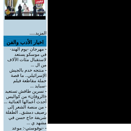
المزيد.....
اخبار الأدب والفن
-
مهرجان -يوم الهند-
في موسكو يستعد
لاستقبال مئات الآلاف
من ال ...
-
منتجه خدم بالجيش
الإسرائيلي.. ما قصة
حملة مقاطعة فيلم
-سبايد ...
-
نسرين طافش تستعيد
«الروقان» من كواليس
أحدث أعمالها الغنائية ...
-
من منصة الشعر إلى
رصيف دمشق.. الطفلة
شريفة حاج حسن في
مشهد ي ...
-
-نوفوستي-: موعد