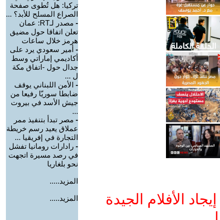
تركيا: هل تُطوى صفحة
الصراع المسلح للأبد؟ ...
-
مصدر لـRT: عمان
تعلن اتفاقا حول مضيق
هرمز خلال ساعات
-
أمير سعودي يرد على
أكاديمي إماراتي وسط
جدال حول -اتفاق مكة
ل ...
-
الأمن اللبناني يوقف
ضابطا سوريّا رفيعا من
جيش الأسد في بيروت
...
-
مصر تبدأ بتنفيذ ممر
عملاق يعيد رسم خريطة
التجارة في إفريقيا ...
-
رادارات رومانيا تفشل
في رصد مسيرة اتجهت
نحو بلغاريا
المزيد.....
جاد الأفلام الجيدة
المزيد.....
ا