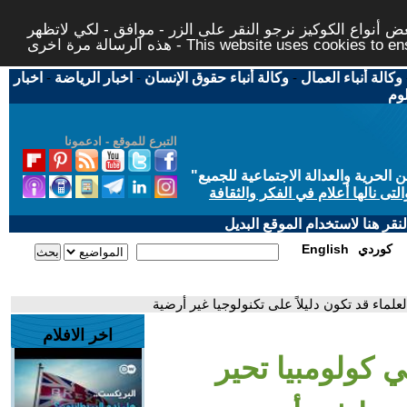
 أنواع الكوكيز نرجو النقر على الزر - موافق - لكي لاتظهر
This website uses cookies to ensure you ge
وكالة أنباء العمال
-
وكالة أنباء حقوق الإنسان
-
اخبار الرياضة
-
اخبار
لوم
التبرع للموقع - ادعمونا
حرية والعدالة الاجتماعية للجميع
"
تى نالها أعلام في الفكر والثقافة
قر هنا لاستخدام الموقع البديل
كوردي
English
لماء قد تكون دليلاً على تكنولوجيا غير أرضية
اخر الافلام
 كولومبيا تحير