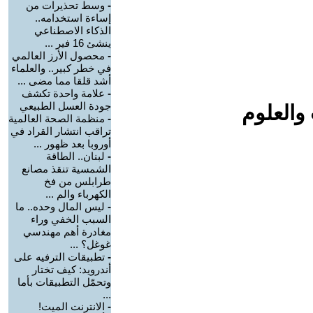
-
وسط تحذيرات من
إساءة استخدامه..
الذكاء الاصطناعي
ينشئ 16 فير ...
-
محصول الأرز العالمي
في خطر كبير.. والعلماء
أشد قلقا مما مضى ...
-
علامة واحدة تكشف
جودة العسل الطبيعي
والعلوم
-
منظمة الصحة العالمية
تراقب انتشار القراد في
أوروبا بعد ظهور ...
-
لبنان.. الطاقة
الشمسية تنقذ مصانع
طرابلس من فخ
الكهرباء والم ...
-
ليس المال وحده.. ما
السبب الخفي وراء
مغادرة أهم مهندسي
غوغل؟ ...
-
تطبيقات الترفيه على
أندرويد: كيف تختار
وتحمّل التطبيقات بأما
...
-
الانترنت الميت!