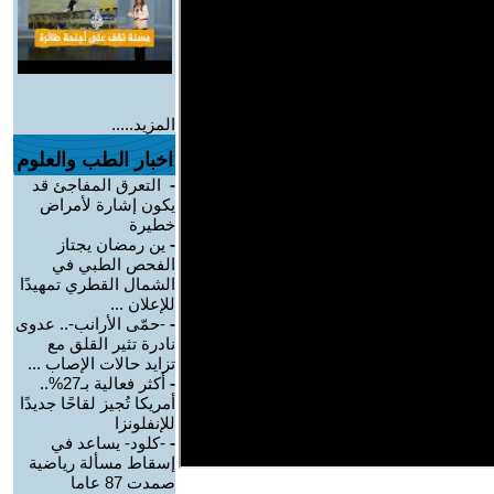
المزيد.....
اخبار الطب والعلوم
-
التعرق المفاجئ قد
يكون إشارة لأمراض
خطيرة
-
ين رمضان يجتاز
الفحص الطبي في
الشمال القطري تمهيدًا
للإعلان ...
-
-حمّى الأرانب-.. عدوى
نادرة تثير القلق مع
تزايد حالات الإصاب ...
-
أكثر فعالية بـ27%..
أمريكا تُجيز لقاحًا جديدًا
للإنفلونزا
-
-كلود- يساعد في
إسقاط مسألة رياضية
صمدت 87 عاما